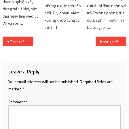
doanh nghiệp xây
những người trên 65
chú ý khi đảm nhận vai
dựng tại Hà Nội, bắt
tuổi. Tuy nhiên, viêm
trò Trưởng phòng của
đầu ngày làm việc lúc
xương khớp cũng có
dự án phim hoạt hình
7h và rời […]
thể […]
DC League […]
Post
Tranh cãi chuyện phụ huynh mua bàn ghế cho lớp học của con
Không thể lội ngược dòng, LNG Esports chia tay CKTG 2022 sau trận thua RNG – Kênh Game VN
navigation
Leave a Reply
Your email address will not be published.
Required fields are
marked
*
Comment
*