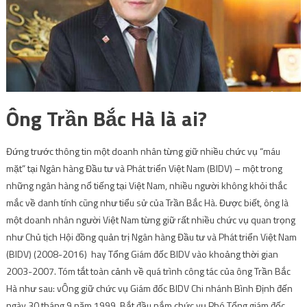
Ông Trần Bắc Hà là ai?
Đứng trước thông tin một doanh nhân từng giữ nhiều chức vụ “máu
mặt” tại Ngân hàng Đầu tư và Phát triển Việt Nam (BIDV) – một trong
những ngân hàng nổ tiếng tại Việt Nam, nhiều người không khỏi thắc
mắc về danh tính cũng như tiểu sử của Trần Bắc Hà. Được biết, ông là
một doanh nhân người Việt Nam từng giữ rất nhiều chức vụ quan trọng
như Chủ tịch Hội đồng quản trị Ngân hàng Đầu tư và Phát triển Việt Nam
(BIDV) (2008-2016) hay Tổng Giám đốc BIDV vào khoảng thời gian
2003-2007. Tóm tắt toàn cảnh về quá trình công tác của ông Trần Bắc
Hà như sau: vÔng giữ chức vụ Giám đốc BIDV Chi nhánh Bình Định đến
ngày 30 tháng 9 năm 1999. Bắt đầu nắm chức vụ Phó Tổng giám đốc