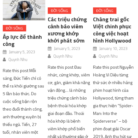
ĐỜI SỐNG
ĐỜI SỐNG
Các triệu chứng
Chàng trai gốc
cảnh báo viêm
Việt chinh phục
ĐỜI SỐNG
xương khớp
công việc hoạt
Áp lực để thành
khởi phát sớm
hình Hollywood
công
January 5, 2023
January 10, 2023
January 5, 2023
Quynh Nhu
Quynh Nhu
Quynh Nhu
Rate this post Đau
Rate this post Nguyễn
Rate this post Mỗi
nhức, cứng khớp, viêm
Hoàng Vi Diệu từng
sáng, Đức Tiến chỉ có
cơ, gân, giảm khả năng
thử sức ở nhiều hãng
thể ra khỏi giường sau
vận động… là những
phim hoạt hình của
5 lần báo thức. Do
triệu chứng cảnh báo
Hollywood, từng tham
cuộc sống bận rộn
bệnh thoái hóa khớp
gia thực hiện “Spider-
theo đuổi thành công,
giai đoạn đầu. Thoái
Man: Into the
anh thường xuyên bị
hóa khớp là bệnh
Spiderverse” – bộ
thiếu ngủ. Tiến, 27
viêm khớp phổ biến
phim đoạt giải Oscar
tuổi, nhân viên một
nhất và thường gặp ở
2019. Anh thu hút sự