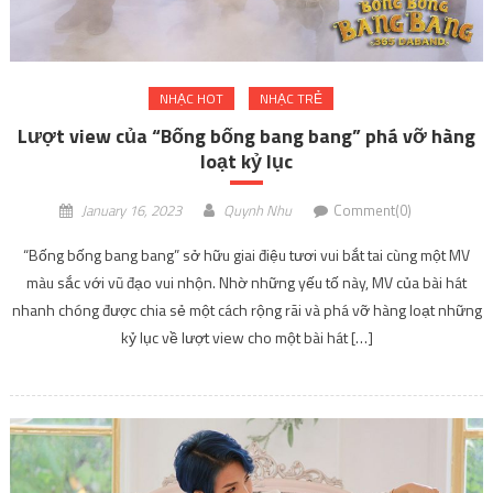
NHẠC HOT
NHẠC TRẺ
Lượt view của “Bống bống bang bang” phá vỡ hàng
loạt kỷ lục
January 16, 2023
Quynh Nhu
Comment(0)
“Bống bống bang bang” sở hữu giai điệu tươi vui bắt tai cùng một MV
màu sắc với vũ đạo vui nhộn. Nhờ những yếu tố này, MV của bài hát
nhanh chóng được chia sẻ một cách rộng rãi và phá vỡ hàng loạt những
kỷ lục về lượt view cho một bài hát […]