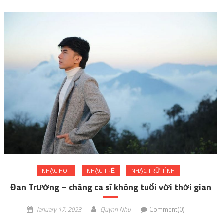
NHẠC HOT
NHẠC TRẺ
NHẠC TRỮ TÌNH
Đan Trường – chàng ca sĩ không tuổi với thời gian
January 17, 2023
Quynh Nhu
Comment(0)