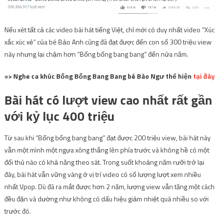
Nếu xét tất cả các video bài hát tiếng Việt, chỉ mới có duy nhất video “Xúc
xắc xúc xẻ” của bé Bảo Anh cũng đã đạt được đến con số 300 triệu view
này nhưng lại chậm hơn “Bống bống bang bang” đến nửa năm.
=> Nghe ca khúc Bống Bống Bang Bang bé Bào Ngư thể hiện
tại đây
Bài hát có lượt view cao nhất rất gần
với kỷ lục 400 triệu
Từ sau khi “Bống bống bang bang” đạt được 200 triệu view, bài hát này
vẫn một mình một ngựa xông thắng lên phía trước và không hề có một
đối thủ nào có khả năng theo sát. Trong suốt khoảng năm rưỡi trở lại
đây, bài hát vẫn vững vàng ở vị trí video có số lượng lượt xem nhiều
nhất Vpop. Dù đã ra mắt được hơn 2 năm, lượng view vẫn tăng một cách
đều đặn và dường như không có dấu hiệu giảm nhiệt quá nhiều so với
trước đó.