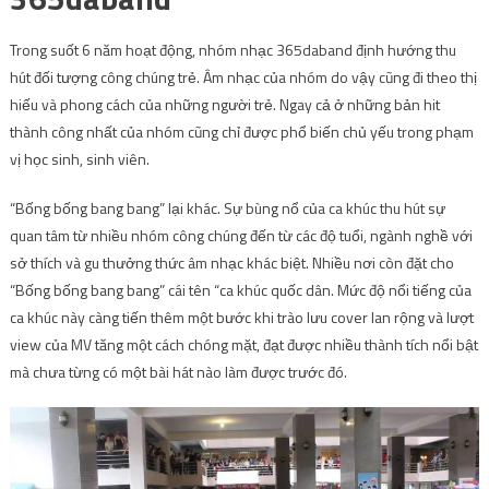
Trong suốt 6 năm hoạt động, nhóm nhạc 365daband định hướng thu
hút đối tượng công chúng trẻ. Âm nhạc của nhóm do vậy cũng đi theo thị
hiếu và phong cách của những người trẻ. Ngay cả ở những bản hit
thành công nhất của nhóm cũng chỉ được phổ biến chủ yếu trong phạm
vị học sinh, sinh viên.
“Bống bống bang bang” lại khác. Sự bùng nổ của ca khúc thu hút sự
quan tâm từ nhiều nhóm công chúng đến từ các độ tuổi, ngành nghề với
sở thích và gu thưởng thức âm nhạc khác biệt. Nhiều nơi còn đặt cho
“Bống bống bang bang” cái tên “ca khúc quốc dân. Mức độ nổi tiếng của
ca khúc này càng tiến thêm một bước khi trào lưu cover lan rộng và lượt
view của MV tăng một cách chóng mặt, đạt được nhiều thành tích nổi bật
mà chưa từng có một bài hát nào làm được trước đó.