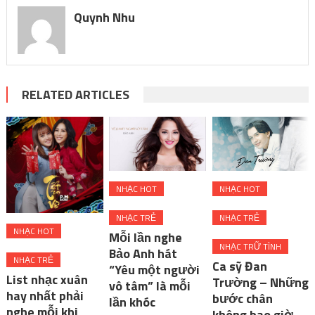
Quynh Nhu
RELATED ARTICLES
NHẠC HOT
NHẠC HOT
NHẠC TRẺ
NHẠC TRẺ
NHẠC HOT
Mỗi lần nghe
NHẠC TRỮ TÌNH
Bảo Anh hát
NHẠC TRẺ
Ca sỹ Đan
“Yêu một người
List nhạc xuân
Trường – Những
vô tâm” là mỗi
hay nhất phải
bước chân
lần khóc
nghe mỗi khi
không bao giờ