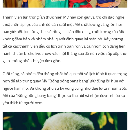
Thành viên Jun trong lần thực hiện MV này còn giữ vai trò chỉ đạo nghệ
thuật nên áp lực của anh để sản xuất một MV chất lượng càng lớn hơn
bao giờ hết. Jun từng chia sẻ rằng sau lần đầu quay, chất lượng của MV
không đảm bảo và nhóm phải quyết định quay lại toàn bộ. Vậy nhưng
tất cả các thành viên đều có lịch trình bận rộn và cả nhóm còn đang tiến
hành chuẩn bị cho liveshow vào một tháng sau đó nên việc sắp xếp thời
gian không phải chuyện đơn giản.
Cuối cùng, cả nhóm đều thống nhất bỏ qua một số lịch trình ít quan trọng
hơn để tập trung quay MV “Bống bống bang bang” giữ đúng lời hứa với
người hâm mộ. Và không phụ sự kỳ vọng cũng như đầu tư từ nhóm 365,
MV của “Bống bống bang bang” thực sự thu hút và nhận được nhiều sự
yêu thích từ người xem.