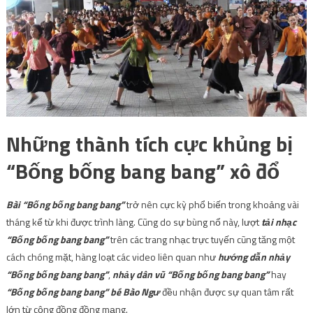
Những thành tích cực khủng bị
“Bống bống bang bang” xô đổ
Bài “Bống bống bang bang”
trở nên cực kỳ phổ biến trong khoảng vài
tháng kể từ khi được trình làng. Cũng do sự bùng nổ này, lượt
tải nhạc
“Bống bống bang bang”
trên các trang nhạc trực tuyến cũng tăng một
cách chóng mặt, hàng loạt các video liên quan như
hướng dẫn nhảy
“Bống bống bang bang”
,
nhảy dân vũ “Bống bống bang bang”
hay
“Bống bống bang bang” bé Bào Ngư
đều nhận được sự quan tâm rất
lớn từ cộng đồng đồng mạng.