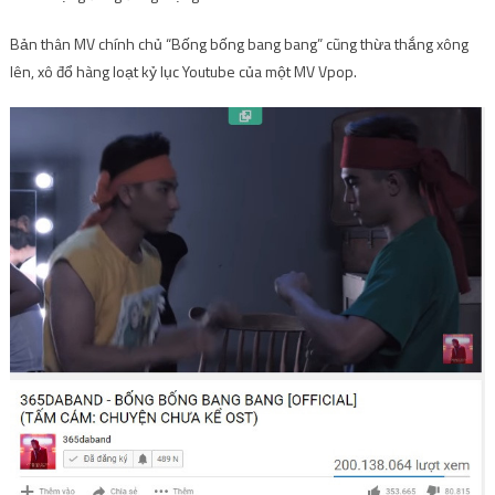
Bản thân MV chính chủ “Bống bống bang bang” cũng thừa thắng xông
lên, xô đổ hàng loạt kỷ lục Youtube của một MV Vpop.