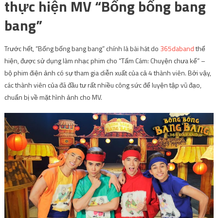
thực hiện MV “Bống bống bang
bang”
Trước hết, “Bống bống bang bang” chính là bài hát do
365daband
thể
hiện, được sử dụng làm nhạc phim cho “Tấm Cám: Chuyện chưa kể” –
bộ phim điện ảnh có sự tham gia diễn xuất của cả 4 thành viên. Bởi vậy,
các thành viên của đã đầu tư rất nhiều công sức để luyện tập vũ đạo,
chuẩn bị về mặt hình ảnh cho MV.