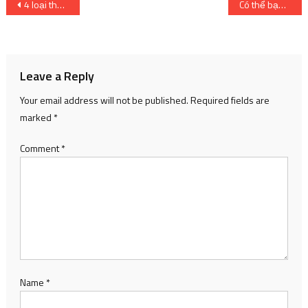
Post
4 loại thực phẩm có hàm lượng cholesterol cao vẫn an toàn cho tim mạch
Có thể bạn chưa biết: Doraemon từng có nhân vật mới và mẹ của Jaian qua đời !? | SharingFunVN
navigation
Leave a Reply
Your email address will not be published.
Required fields are
marked
*
Comment
*
Name
*