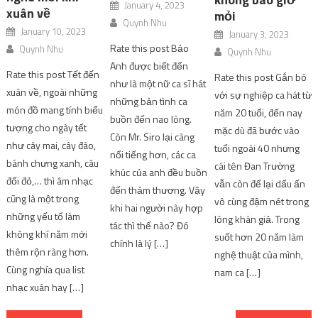
January 4, 2023
xuân về
mỏi
Quynh Nhu
January 10, 2023
January 3, 2023
Rate this post Bảo
Quynh Nhu
Quynh Nhu
Anh được biết đến
Rate this post Tết đến
Rate this post Gắn bó
như là một nữ ca sĩ hát
xuân về, ngoài những
với sự nghiệp ca hát từ
những bản tình ca
món đồ mang tính biểu
năm 20 tuổi, đến nay
buồn đến nao lòng.
tượng cho ngày tết
mặc dù đã bước vào
Còn Mr. Siro lại càng
như cây mai, cây đào,
tuổi ngoài 40 nhưng
nổi tiếng hơn, các ca
bánh chưng xanh, câu
cái tên Đan Trường
khúc của anh đều buồn
đối đỏ,… thì âm nhạc
vẫn còn để lại dấu ấn
đến thảm thương. Vậy
cũng là một trong
vô cùng đậm nét trong
khi hai người này hợp
những yếu tố làm
lòng khán giả. Trong
tác thì thế nào? Đó
không khí năm mới
suốt hơn 20 năm làm
chính là lý […]
thêm rộn ràng hơn.
nghệ thuật của mình,
Cùng nghía qua list
nam ca […]
nhạc xuân hay […]