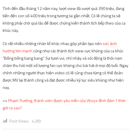
Tình đến đầu tháng 12 năm nay, lượt view đã vượt quá 390 triệu, đang
tiến đến con số 400 triệu trong tương lai gần nhất. Có lẽ chúng ta sẽ
không phải chờ quá lâu để được chứng kiến thành tích tiếp theo của ca
khúc này.
Có rất nhiều những nhân tố khác nhau góp phần tạo nên
sức ảnh
hưởng lớn mạnh
cũng như các thành tích view cực khủng của ca khúc
“Bống bống bang bang”. Sự tươi vui, nhí nhảy và sôi động là thỏi nam
châm thu hút một số lượng fan cực khủng cho bài hát ở mọi độ tuổi. Ngay
chính những người thực hiện video có lẽ cũng chưa từng có thể đoán
được MV lại thành công và đạt được nhiều kỷ lục siêu khủng như hiện
nay.
=>
Phạm Trưởng, thành viên được yêu mến của Vboys đình đám 1 thời
giờ ra sao?
Post Views:
4,289