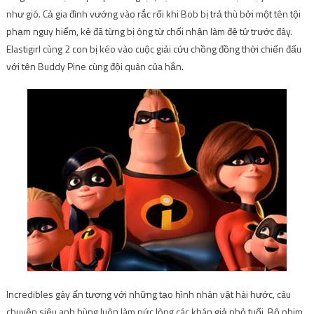
như gió. Cả gia đình vướng vào rắc rối khi Bob bị trả thù bởi một tên tội
phạm nguy hiểm, kẻ đã từng bị ông từ chối nhận làm đệ tử trước đây.
Elastigirl cùng 2 con bị kéo vào cuộc giải cứu chồng đồng thời chiến đấu
với tên Buddy Pine cùng đội quân của hắn.
Incredibles gây ấn tượng với những tạo hình nhân vật hài hước, câu
chuyện siêu anh hùng luôn làm nức lòng các khán giả nhỏ tuổi. Bộ phim