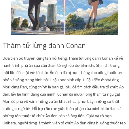
Thám tử lừng danh Conan
Dựa trên bộ truyện cùng tên nổi tiếng, Thám tử lừng danh Conan kể về
hành trình phá án của cậu thám từ nghiệp dư Shinichi. Shinichi trong
một lần đối mặt với tổ chức Áo đen đã bị bọn chúng cho uống thuốc teo
nhỏ và sống trong hình hài 1 cậu học sinh cấp 1. Cậu đến ở nhà ông
Mori cùng Ran, cũng chính là bạn gái cậu để tìm cách điều tra tổ chức Áo
đen, lấy lại hình dáng của mình. Conan đã mượn ông thám tử ngủ gật
Mori để phá vô vàn những vụ án khác nhau, phơi bày những sự thật
không ai ngờ tới. Hỗ trợ cậu che giấu thân phận của mình khỏi Ran và
những tên thuộc tổ chức Áo đen còn có ông tiến sĩ già và cô bạn
Haibara, người từng là thành viên tổ chức Áo đen cũng bị uống thuốc teo