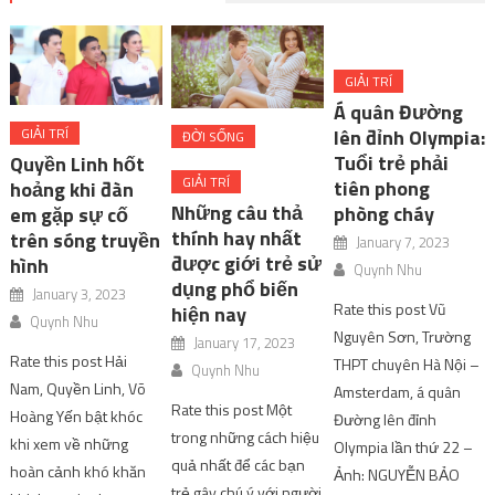
GIẢI TRÍ
Á quân Đường
lên đỉnh Olympia:
GIẢI TRÍ
ĐỜI SỐNG
Tuổi trẻ phải
Quyền Linh hốt
GIẢI TRÍ
tiên phong
hoảng khi đàn
Những câu thả
phòng cháy
em gặp sự cố
thính hay nhất
trên sóng truyền
January 7, 2023
được giới trẻ sử
hình
Quynh Nhu
dụng phổ biến
January 3, 2023
Rate this post Vũ
hiện nay
Quynh Nhu
Nguyên Sơn, Trường
January 17, 2023
Rate this post Hải
THPT chuyên Hà Nội –
Quynh Nhu
Nam, Quyền Linh, Võ
Amsterdam, á quân
Rate this post Một
Hoàng Yến bật khóc
Đường lên đỉnh
trong những cách hiệu
khi xem về những
Olympia lần thứ 22 –
quả nhất để các bạn
hoàn cảnh khó khăn
Ảnh: NGUYỄN BẢO
trẻ gây chú ý với người