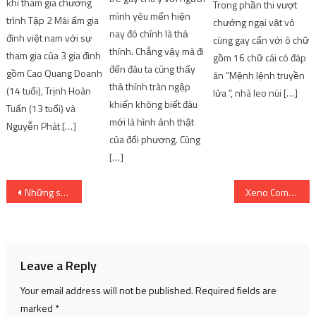
khi tham gia chương
Trong phần thi vượt
mình yêu mến hiện
trình Tập 2 Mái ấm gia
chướng ngại vật vô
nay đó chính là thả
đình việt nam với sự
cùng gay cấn với ô chữ
thính. Chẳng vậy mà đi
tham gia của 3 gia đình
gồm 16 chữ cái có đáp
đến đâu ta cũng thấy
gồm Cao Quang Doanh
án “Mệnh lệnh truyền
thả thính tràn ngập
(14 tuổi), Trịnh Hoàn
lửa ”, nhà leo núi […]
khiến không biết đâu
Tuấn (13 tuổi) và
mới là hình ảnh thật
Nguyễn Phát […]
của đối phương. Cùng
[…]
Post
Những sai lầm khi làm giếng trời
Xeno Command là món ăn “chống mệt” cho game thủ
navigation
Leave a Reply
Your email address will not be published.
Required fields are
marked
*