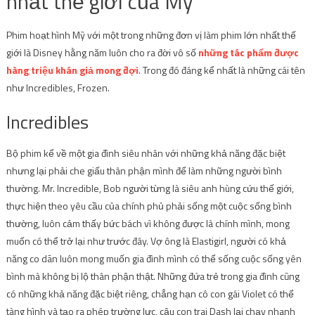
nhất thế giới của Mỹ
Phim hoạt hình Mỹ với một trong những đơn vị làm phim lớn nhất thế
giới là Disney hằng năm luôn cho ra đời vô số
những tác phẩm được
hàng triệu khán giả mong đợi
. Trong đó đáng kể nhất là những cái tên
như Incredibles, Frozen.
Incredibles
Bộ phim kể về một gia đình siêu nhân với những khả năng đặc biệt
nhưng lại phải che giấu thân phận mình để làm những người bình
thường. Mr. Incredible, Bob người từng là siêu anh hùng cứu thế giới,
thực hiện theo yêu cầu của chính phủ phải sống một cuộc sống bình
thường, luôn cảm thấy bức bách vì không được là chính mình, mong
muốn có thể trở lại như trước đây. Vợ ông là Elastigirl, người có khả
năng co dãn luôn mong muốn gia đình mình có thể sống cuộc sống yên
bình mà không bị lộ thân phận thật. Những đứa trẻ trong gia đình cũng
có những khả năng đặc biệt riêng, chẳng hạn cô con gái Violet có thể
tàng hình và tạo ra phép trường lực, cậu con trai Dash lại chạy nhanh