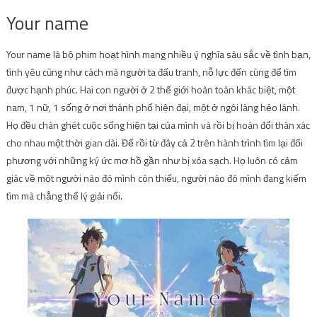
Your name
Your name là bộ phim hoạt hình mang nhiều ý nghĩa sâu sắc về tình bạn,
tình yêu cũng như cách mà người ta đấu tranh, nỗ lực đến cùng để tìm
được hạnh phúc. Hai con người ở 2 thế giới hoàn toàn khác biệt, một
nam, 1 nữ, 1 sống ở nơi thành phố hiện đại, một ở ngôi làng hẻo lánh.
Họ đều chán ghét cuộc sống hiện tại của mình và rồi bị hoán đổi thân xác
cho nhau một thời gian dài. Để rồi từ đây cả 2 trên hành trình tìm lại đối
phương với những ký ức mơ hồ gần như bị xóa sạch. Họ luôn có cảm
giác về một người nào đó mình còn thiếu, người nào đó mình đang kiếm
tìm mà chẳng thể lý giải nổi.