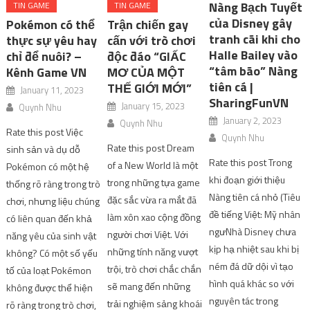
Nàng Bạch Tuyết
TIN GAME
TIN GAME
của Disney gây
Pokémon có thể
Trận chiến gay
tranh cãi khi cho
thực sự yêu hay
cấn với trò chơi
Halle Bailey vào
chỉ để nuôi? –
độc đáo “GIẤC
“tâm bão” Nàng
Kênh Game VN
MƠ CỦA MỘT
tiên cá |
THẾ GIỚI MỚI”
January 11, 2023
SharingFunVN
January 15, 2023
Quynh Nhu
January 2, 2023
Quynh Nhu
Rate this post Việc
Quynh Nhu
Rate this post Dream
sinh sản và dụ dỗ
Rate this post Trong
of a New World là một
Pokémon có một hệ
khi đoạn giới thiệu
trong những tựa game
thống rõ ràng trong trò
Nàng tiên cá nhỏ (Tiêu
đặc sắc vừa ra mắt đã
chơi, nhưng liệu chúng
đề tiếng Việt: Mỹ nhân
làm xôn xao cộng đồng
có liên quan đến khả
ngưNhà Disney chưa
người chơi Việt. Với
năng yêu của sinh vật
kịp hạ nhiệt sau khi bị
những tính năng vượt
không? Có một số yếu
ném đá dữ dội vì tạo
trội, trò chơi chắc chắn
tố của loạt Pokémon
hình quá khác so với
sẽ mang đến những
không được thể hiện
nguyên tác trong
trải nghiệm sảng khoái
rõ ràng trong trò chơi,