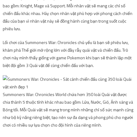
bao gồm: Knight, Mage và Support. Mỗi nhân vật sẽ mang các chỉ số
chiến đấu khác nhau. Hãy chọn nhân vật phù hợp với phong cách chiến
đấu của bạn vì nhân vật này sẽ đồng hành cùng bạn trong suốt cuộc
phiêu lưu.
Lối chơi của Summoners War: Chronicles chủ yếu là bạn sẽ phiêu lưu,
khám phá Thế giới mở rộng lớn với đầy rẫy quái vật và chiến đấu. Trò
chơi này mình thấy giống với game Pokemon khi bạn sẽ thành lập một
biệt đội gồm 3 Quái vật để cùng chiến đấu với bạn.
Summoners War: Chronicles World chứa hơn 350 loài Quái vật được
chia thành 5 thuộc tính khác nhau bao gồm: Lửa, Nước, Gió, Ánh sáng và
Bóng tối. Mỗi Quái vật sẽ mang trong mình những chỉ số sức mạnh cũng
như bộ kỹ năng riêng biệt, tạo nên sự đa dạng và phong phú cho người
chơi có nhiều sự lựa chọn cho đội hình của riêng mình.