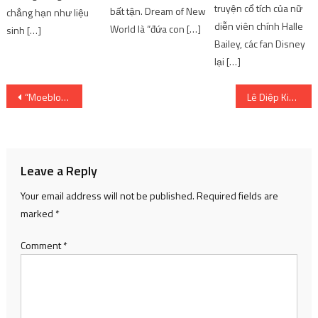
truyện cổ tích của nữ
bất tận. Dream of New
chẳng hạn như liệu
diễn viên chính Halle
World là “đứa con […]
sinh […]
Bailey, các fan Disney
lại […]
Post
“Moeblob” có nghĩa là gì trong Anime?
Lê Diệp Kiều Trang, nữ CEO triệu đô và con đường sự nghiệp đáng khâm phục
navigation
Leave a Reply
Your email address will not be published.
Required fields are
marked
*
Comment
*