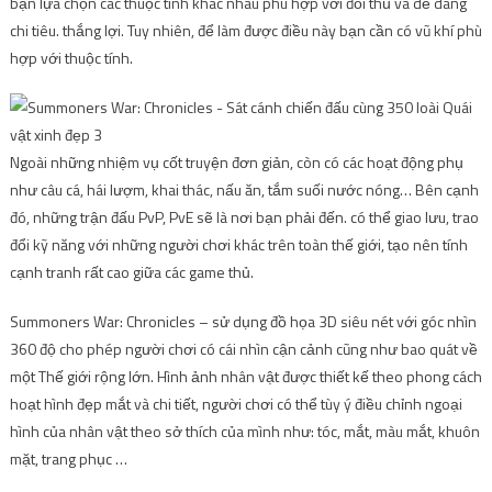
bạn lựa chọn các thuộc tính khác nhau phù hợp với đối thủ và dễ dàng
chi tiêu. thắng lợi. Tuy nhiên, để làm được điều này bạn cần có vũ khí phù
hợp với thuộc tính.
Ngoài những nhiệm vụ cốt truyện đơn giản, còn có các hoạt động phụ
như câu cá, hái lượm, khai thác, nấu ăn, tắm suối nước nóng… Bên cạnh
đó, những trận đấu PvP, PvE sẽ là nơi bạn phải đến. có thể giao lưu, trao
đổi kỹ năng với những người chơi khác trên toàn thế giới, tạo nên tính
cạnh tranh rất cao giữa các game thủ.
Summoners War: Chronicles – sử dụng đồ họa 3D siêu nét với góc nhìn
360 độ cho phép người chơi có cái nhìn cận cảnh cũng như bao quát về
một Thế giới rộng lớn. Hình ảnh nhân vật được thiết kế theo phong cách
hoạt hình đẹp mắt và chi tiết, người chơi có thể tùy ý điều chỉnh ngoại
hình của nhân vật theo sở thích của mình như: tóc, mắt, màu mắt, khuôn
mặt, trang phục …