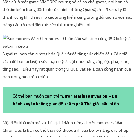
Mặc dù là một game MMORPG nhưng nó có cơ chế gacha, nơi bạn có
thể tìm kiếm trong đội hình của mình những Quái vật 4 – 5 sao. Tỷ lệ
thành công khi chiêu mộ các tướng hiếm cũng tương đối cao so với mặt
bằng các trò chơi điện tử trên thị trường hiện tại.
Ngoài ra, bạn cần cường hóa Quái vật để tăng sức chiến đấu. Có nhiều
cách để bạn tu luyện sức mạnh Quái vật như: nâng cấp, đột phá, rune,
tăng sao… Điều này rất quan trọng vì Quái vật sẽ là bạn đồng hành của
bạn trong mọi trận chiến.
Có thể bạn muốn xem thêm:
Iron Marines Invasion – Du
hành xuyên không gian để khám phá Thế giới sâu bí ẩn
Một điều khá mới mẻ và thú vị chỉ dành riêng cho Summoners War:
Chronicles là bạn có thể thay đổi thuộc tính của bộ kỹ năng, cho phép