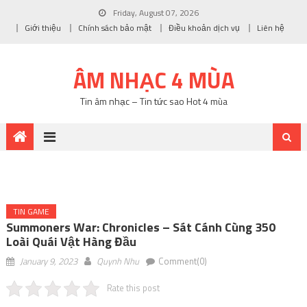
Friday, August 07, 2026
Giới thiệu
Chính sách bảo mật
Điều khoản dịch vụ
Liên hệ
ÂM NHẠC 4 MÙA
Tin âm nhạc – Tin tức sao Hot 4 mùa
TIN GAME
Summoners War: Chronicles – Sát Cánh Cùng 350
Loài Quái Vật Hàng Đầu
January 9, 2023
Quynh Nhu
Comment(0)
Rate this post