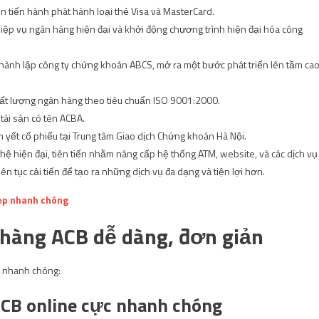
 tiến hành phát hành loại thẻ Visa và MasterCard.
ệp vụ ngân hàng hiện đại và khởi động chương trình hiện đại hóa công
thành lập công ty chứng khoán ABCS, mở ra một bước phát triển lên tầm ca
ất lượng ngân hàng theo tiêu chuẩn ISO 9001:2000.
tài sản có tên ACBA.
yết cổ phiếu tại Trung tâm Giao dịch Chứng khoán Hà Nội.
ệ hiện đại, tiên tiến nhằm nâng cấp hệ thống ATM, website, và các dịch vụ
ên tục cải tiến để tạo ra những dịch vụ đa dạng và tiện lợi hơn.
ẹp nhanh chóng
 hàng ACB dễ dàng, đơn giản
à nhanh chóng:
ACB online cực nhanh chóng