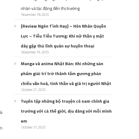
nhân và tác động đến thị trường
November 18, 2025
[Review Ngôn Tình Hay] – Hôn Nhân Quyền
Lực – Tiễu Tiễu Tương: Khi nữ thần y mặt
dày gặp thủ lĩnh quân sự huyền thoại
November 16, 2025
Manga và anime Nhật Bản: Khi những sản
phẩm giải trí trở thành tấm gương phản
chiếu văn hoá, tinh thần và giá trị người Nhật
October 27, 2025
Tuyển tập những bộ truyện có nam chính gia
trưởng với cả thế giới, dịu dàng với mỗi mình
ài
em
ến
October 21, 2025