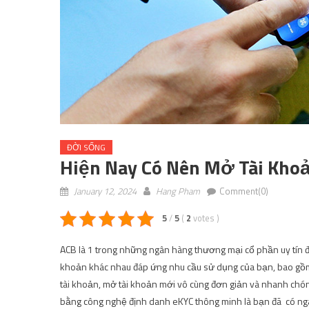
ĐỜI SỐNG
Hiện Nay Có Nên Mở Tài Kho
January 12, 2024
Hang Pham
Comment(0)
5
/
5
(
2
votes
)
ACB là 1 trong những ngân hàng thương mại cổ phần uy tín đ
khoản khác nhau đáp ứng nhu cầu sử dụng của bạn, bao gồm t
tài khoản, mở tài khoản mới vô cùng đơn giản và nhanh chón
bằng công nghệ định danh eKYC thông minh là bạn đã có ngay