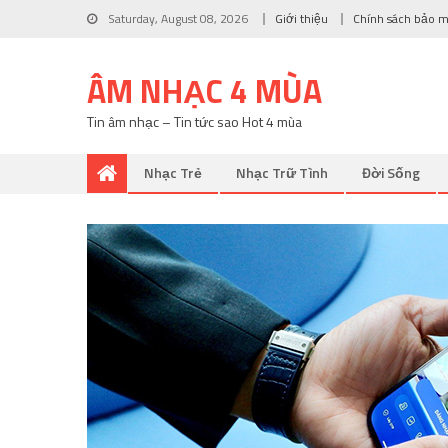
Saturday, August 08, 2026
Giới thiệu
Chính sách bảo 
ÂM NHẠC 4 MÙA
Tin âm nhạc – Tin tức sao Hot 4 mùa
Nhạc Trẻ
Nhạc Trữ Tình
Đời Sống