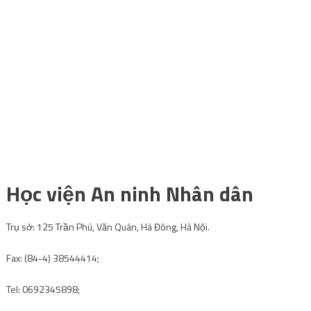
Học viện An ninh Nhân dân
Trụ sở: 125 Trần Phú, Văn Quán, Hà Đông, Hà Nội.
Fax: (84-4) 38544414;
Tel: 0692345898;
Email:
congttdt.c500@gmail.com
Website: https://hvannd.edu.vn