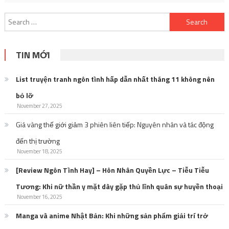
List truyện tranh ngôn tình hấp dẫn nhất tháng 11 không nên
bỏ lỡ
November 27, 2025
Giá vàng thế giới giảm 3 phiên liên tiếp: Nguyên nhân và tác động
đến thị trường
November 18, 2025
[Review Ngôn Tình Hay] – Hôn Nhân Quyền Lực – Tiễu Tiễu
Tương: Khi nữ thần y mặt dày gặp thủ lĩnh quân sự huyền thoại
November 16, 2025
Manga và anime Nhật Bản: Khi những sản phẩm giải trí trở
thành tấm gương phản chiếu văn hoá, tinh thần và giá trị người
Nhật
October 27, 2025
Tuyển tập những bộ truyện có nam chính gia trưởng với cả thế
giới, dịu dàng với mỗi mình em