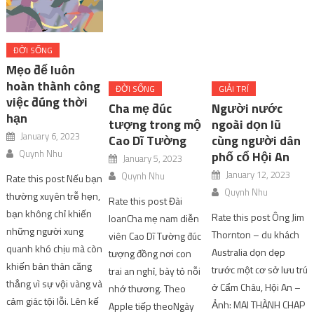
việc đúng thời
Cha mẹ đúc
Người nước
hạn
tượng trong mộ
ngoài dọn lũ
January 6, 2023
Cao Dĩ Tường
cùng người dân
Quynh Nhu
phố cổ Hội An
January 5, 2023
January 12, 2023
Quynh Nhu
Rate this post Nếu bạn
Quynh Nhu
thường xuyên trễ hẹn,
Rate this post Đài
bạn không chỉ khiến
Rate this post Ông Jim
loanCha mẹ nam diễn
những người xung
Thornton – du khách
viên Cao Dĩ Tường đúc
quanh khó chịu mà còn
Australia dọn dẹp
tượng đồng nơi con
khiến bản thân căng
trước một cơ sở lưu trú
trai an nghỉ, bày tỏ nỗi
thẳng vì sự vội vàng và
ở Cẩm Châu, Hội An –
nhớ thương. Theo
cảm giác tội lỗi. Lên kế
Ảnh: MAI THÀNH CHAP
Apple tiếp theoNgày
hoạch vào đêm hôm
Sau khi bão Noru tan,
21/9, gia đình nam
trước Sarah Romain,
nước từ thượng nguồn
diễn viên tổ chức lễ
chuyên gia dịch vụ
đổ về khiến sông Hoài
hoàn thành tượng
khách hàng tại Late
tràn bờ, gây ngập phố
đồng tại nghĩa trang
Space (một công […]
cổ. Cảnh tượng này
Tân Bắc, mời bạn bè
diễn ra hàng năm […]
thân thiết của Dĩ