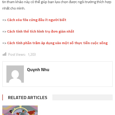
=>
Cách tính phần trăm áp dụng vào một số thực tiễn cuộc sống
Post Views:
1,203
Quynh Nhu
RELATED ARTICLES
ĐỜI SỐNG
Mẹo để luôn
hoàn thành công
ĐỜI SỐNG
GIẢI TRÍ