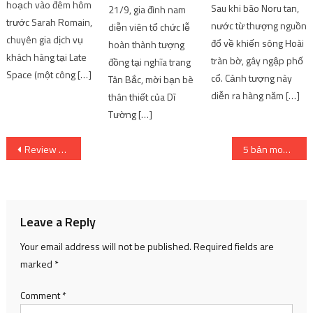
Tường […]
Post
Review game Tam Quốc Chí Chiến – Game chiến thuật vừa được thử nghiệm tại Việt Nam – Kênh Game VN
5 bản mod Anime hàng đầu mà bạn nên thử
navigation
Leave a Reply
Your email address will not be published.
Required fields are
marked
*
Comment
*