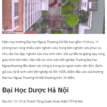
Hiện nay trường Đại học Ngoại Thương Hà Nội bao gồm 15 khoa, 11
phòng ban cùng nhiều viện nghiên cứu, trung tâm nghiên cứu phục vụ
nhu cầu học tập, nghiên cứu của sinh viên. Với sự đầu tư giảng dạy cùng
giáo trình tiên tiến, hầu hết các sinh viên tốt nghiệp Trường Đại học
Ngoại thương đều được các công ty trong và ngoài nước săn đón, đánh
giá cao, tỷ lệ sinh viên tốt nghiệp từ 98-100%. Điểm đầu vào của trường
Đại học Ngoại Thương Hà Nội thường trên 24 điểm.
Đại Học Dược Hà Nội
Địa chỉ: 13-15 Lê Thánh Tông Quận Hoàn Kiếm TP Hà Nội.
Điện thoại: (04) 382-545-39. Fax : (04) 3.826-4464, (04) 3933-2332
Email:
info@hup.edu.vn
Webiste:
http://www.hup.edu.vn