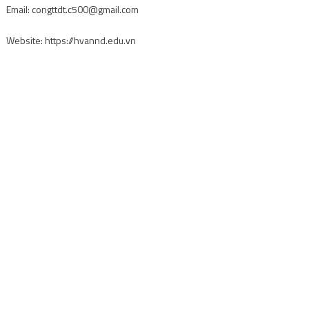
Học viện An ninh Nhân dân là một trong
các trường đại học ở Hà Nội
mà nhiều người mơ ước theo học. Trường được thành lập vào ngày 25