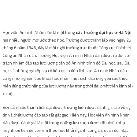
tháng 6 năm 1946, đây là một ngôi trường trực thuộc Tổng cục Chính trị
Công an Nhân dân. Trường Học viện An ninh Nhân dân được ra đời với
trách nhiệm đào tạo lực lượng cán bộ An ninh trình độ Đại học, sau Đại
học và những nghiệp vụ có liên quan đến lĩnh vực An ninh Nhân dân
cũng như nghiên cứu khoa học nhằm mục đích đáp ứng yêu cầu thực
hiện đúng chức năng của lực lượng này trong thời đại phát triển kinh tế-
xã hội.
Với rất nhiều thành tích đạt được, trường luôn được đánh giá cao về uy
tín và chất lượng đào tạo rất gắt gao. Hiện nay, Học viện An ninh Nhân
dân được đánh giá là một trong những lựa chọn được rất nhiều phụ
huynh ưu tiên để con em theo học khối ngành Công an, quân đội. Đặc
biệt, các học viên của trường bên cạnh thành tích học tập cao với điểm
đầu vào thường trên 27 điểm còn yêu cầu về chiều cao, cân nặng, sức
khỏe.