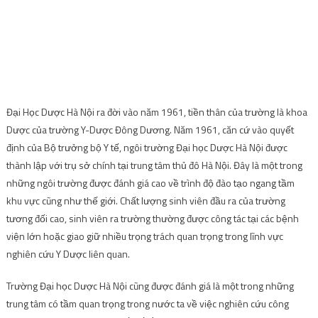
Đại Học Dược Hà Nội ra đời vào năm 1961, tiền thân của trường là khoa
Dược của trường Y-Dược Đông Dương. Năm 1961, căn cứ vào quyết
định của Bộ trưởng bộ Y tế, ngôi trường Đại học Dược Hà Nội được
thành lập với trụ sở chính tại trung tâm thủ đô Hà Nội. Đây là một trong
những ngôi trường được đánh giá cao về trình độ đào tạo ngang tầm
khu vực cũng như thế giới. Chất lượng sinh viên đầu ra của trường
tương đối cao, sinh viên ra trường thường được công tác tại các bệnh
viện lớn hoặc giao giữ nhiều trọng trách quan trọng trong lĩnh vực
nghiên cứu Y Dược liên quan.
Trường Đại học Dược Hà Nội cũng được đánh giá là một trong những
trung tâm có tầm quan trọng trong nước ta về việc nghiên cứu công
nghệ, ứng dụng, giao lưu quốc tế về lĩnh vực Dược học. Trường cũng
vinh dự được nhận nhiều danh hiệu cao quý được nhà nước phong
tặng như: Anh hùng lao động thời kỳ đổi mới, Huân chương Lao động
hạng nhất, hạng nhì, hạng ba, Huân chương Độc lập hạng nhì, hạng ba,
… Hiện nay, nhiều phụ huynh vẫn luôn lựa chọn Đại học Dược Hà Nội để
cho con em vào học, điểm chuẩn của trường hiện nay cũng khá cao, dao