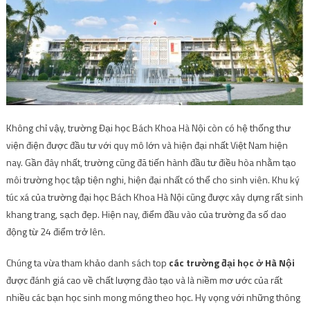
Không chỉ vậy, trường Đại học Bách Khoa Hà Nội còn có hệ thống thư
viện điện được đầu tư với quy mô lớn và hiện đại nhất Việt Nam hiện
nay. Gần đây nhất, trường cũng đã tiến hành đầu tư điều hòa nhằm tạo
môi trường học tập tiện nghi, hiện đại nhất có thể cho sinh viên. Khu ký
túc xá của trường đại học Bách Khoa Hà Nội cũng được xây dựng rất sinh
khang trang, sạch đẹp. Hiện nay, điểm đầu vào của trường đa số dao
động từ 24 điểm trở lên.
Chúng ta vừa tham khảo danh sách top
các trường đại học ở Hà Nội
được đánh giá cao về chất lượng đào tạo và là niềm mơ ước của rất
nhiều các bạn học sinh mong móng theo học. Hy vọng với những thông
tin tham khảo này có thể giúp bạn lựa chọn được ngôi trường thích hợp
nhất cho mình.
=>
Cách xóa file cứng đầu ít người biết
=>
Cách tính thể tích hình trụ đơn giản nhất