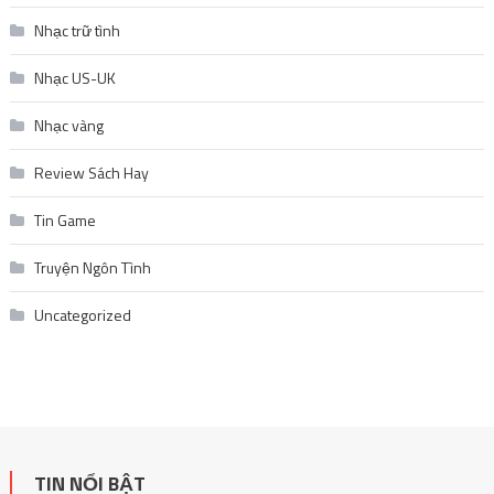
Review Sách Hay
Tin Game
Truyện Ngôn Tình
Uncategorized
TIN NỔI BẬT
List truyện tranh ngôn tình hấp dẫn nhất tháng 11 không nên
bỏ lỡ
November 27, 2025
Giá vàng thế giới giảm 3 phiên liên tiếp: Nguyên nhân và tác động