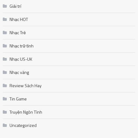
Nhạc trữ tình
Nhạc US-UK
Nhạc vàng
Review Sách Hay
Tin Game
Truyện Ngôn Tình
Uncategorized
August 2026
M
T
W
T
F
S
S
1
2
3
4
5
6
7
8
9