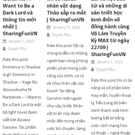
Want to Be a
nhân vật dạng
tử và những di
Dark Lord và
Thảo sắp ra mắt
sản triết học
thông tin mới
| SharingFunVN
kinh điển sẽ
nhất |
đồng hành cùng
January 15, 2023
SharingFunVN
Võ Lâm Truyền
Quynh Nhu
Kỳ MAX từ ngày
January 7, 2023
Rate this post Tất cả
22/09 |
Quynh Nhu
chúng ta đều có những
SharingFunVN
Rate this post
người bạn cùng phòng
January 7, 2023
Eminence in Shadow
phiền phức trong cuộc
Quynh Nhu
là gì? Eminence in
sống của mình, và có
Rate this post Dù có tài
Shadow – Kage No
vẻ như nhân vật của
năng và số phận kém
Jitsuryokusha Ni
Kaveh Tác động
may mắn, huyền thoại
Naritakute – I Want to
Genshin một người
Lý Tiểu Long đã biến
Be a Dark Lord là một
như vậy là tốt. Nhân
mình thành một hình
bộ light novel được
vật bí ẩn này được
tượng bất tử bằng
viết bởi Aizawa
nhắc đến trong nhiều
cuộc cách mạng hóa
Daisuke. Tác phẩm
cuộc trò chuyện, từng
võ thuật – nghệ thuật
thuộc thể loại isekai