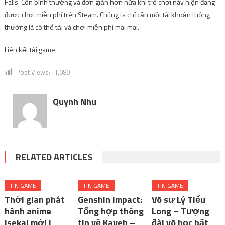
Falls. Còn bình thường và đơn giản hơn nữa khi trò chơi này hiện đang
được chơi miễn phí trên Steam. Chúng ta chỉ cần một tài khoản thông
thường là có thể tải và chơi miễn phí mãi mãi.
Liên kết tải game.
Post Views:
1,080
Quynh Nhu
RELATED ARTICLES
TIN GAME
TIN GAME
TIN GAME
Thời gian phát
Genshin Impact:
Võ sư Lý Tiểu
hành anime
Tổng hợp thông
Long – Tượng
isekai mới I
tin về Kaveh –
đài võ học bất