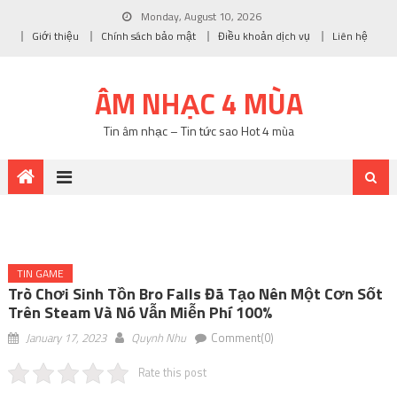
Monday, August 10, 2026
Giới thiệu
Chính sách bảo mật
Điều khoản dịch vụ
Liên hệ
ÂM NHẠC 4 MÙA
Tin âm nhạc – Tin tức sao Hot 4 mùa
TIN GAME
Trò Chơi Sinh Tồn Bro Falls Đã Tạo Nên Một Cơn Sốt
Trên Steam Và Nó Vẫn Miễn Phí 100%
January 17, 2023
Quynh Nhu
Comment(0)
Rate this post