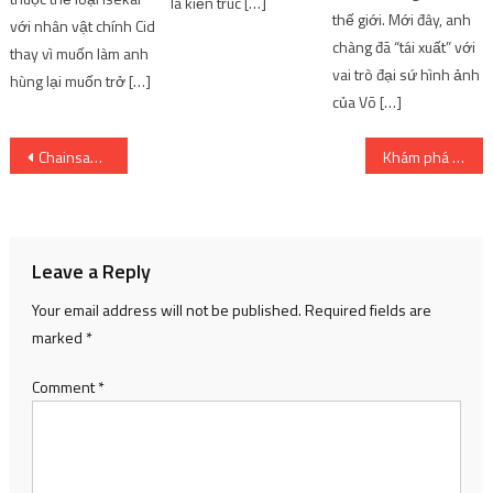
là kiến ​​trúc […]
thế giới. Mới đây, anh
với nhân vật chính Cid
chàng đã “tái xuất” với
thay vì muốn làm anh
vai trò đại sứ hình ảnh
hùng lại muốn trở […]
của Võ […]
Post
Chainsaw Man tung ra key visual, trailer mới khiến fan đứng ngồi không yên
Khám phá sự khác biệt giữa hoạt ảnh 3D và 2D
navigation
Leave a Reply
Your email address will not be published.
Required fields are
marked
*
Comment
*