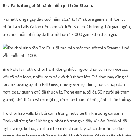
Bro Falls đang phát hành miễn phí trên Steam.
Ra mắt trong ngày đầu cuối năm 2021 (31/12), tựa game sinh tồn vui
nhộn Bro Falls đã tạo nên cơn sốt trên Steam. Chỉ trong thời gian ngắn,
trò chơi miễn phí này đã thu hút hơn 13.000 game thủ tham gia.
Bro Falls là một trò chơi hành động nhiều người chơi vui nhộn với các
yếu tố hỗn loạn, nhiều cạm bẫy và thử thách lớn. Trò chơi này cũng có
lối chơi tương tự như Fall Guys, nhưng với nội dung mới và hấp dẫn
hơn, xoay quanh chủ đề thực vật. Trong game, tối đa 60 người sẽ tham
gia một thử thách và chỉ một người hoàn toàn có thể giành chiến thắng.
Trò chơi Bro Falls lấy bối cảnh trong một siêu thị, khi bông cải xanh
Brokkoli tức giận vì không ai nhặt nó trong xe đẩy. Vì vậy, Brokkoli đã
nghĩ ra một kế hoạch nham hiểm để chiếm lấy tất cả thức ăn và đưa
chúng vào một trong những cuộc thi đầy thử thách. Các thức ăn phải tìm