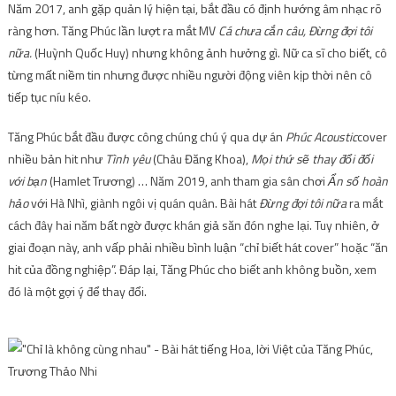
Năm 2017, anh gặp quản lý hiện tại, bắt đầu có định hướng âm nhạc rõ
ràng hơn. Tăng Phúc lần lượt ra mắt MV
Cá chưa cắn câu, Đừng đợi tôi
nữa.
(Huỳnh Quốc Huy) nhưng không ảnh hưởng gì. Nữ ca sĩ cho biết, cô
từng mất niềm tin nhưng được nhiều người động viên kịp thời nên cô
tiếp tục níu kéo.
Tăng Phúc bắt đầu được công chúng chú ý qua dự án
Phúc Acoustic
cover
nhiều bản hit như
Tình yêu
(Châu Đăng Khoa),
Mọi thứ sẽ thay đổi đối
với bạn
(Hamlet Trương) … Năm 2019, anh tham gia sân chơi
Ẩn số hoàn
hảo
với Hà Nhì, giành ngôi vị quán quân. Bài hát
Đừng đợi tôi nữa
ra mắt
cách đây hai năm bất ngờ được khán giả săn đón nghe lại. Tuy nhiên, ở
giai đoạn này, anh vấp phải nhiều bình luận “chỉ biết hát cover” hoặc “ăn
hit của đồng nghiệp”. Đáp lại, Tăng Phúc cho biết anh không buồn, xem
đó là một gợi ý để thay đổi.