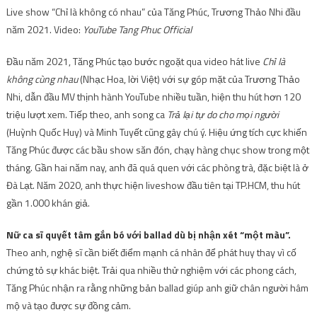
Live show “Chỉ là không có nhau” của Tăng Phúc, Trương Thảo Nhi đầu
năm 2021. Video:
YouTube Tang Phuc Official
Đầu năm 2021, Tăng Phúc tạo bước ngoặt qua video hát live
Chỉ là
không cùng nhau
(Nhạc Hoa, lời Việt) với sự góp mặt của Trương Thảo
Nhi, dẫn đầu MV thịnh hành YouTube nhiều tuần, hiện thu hút hơn 120
triệu lượt xem. Tiếp theo, anh song ca
Trả lại tự do cho mọi người
(Huỳnh Quốc Huy) và Minh Tuyết cũng gây chú ý. Hiệu ứng tích cực khiến
Tăng Phúc được các bầu show săn đón, chạy hàng chục show trong một
tháng. Gần hai năm nay, anh đã quá quen với các phòng trà, đặc biệt là ở
Đà Lạt. Năm 2020, anh thực hiện liveshow đầu tiên tại TP.HCM, thu hút
gần 1.000 khán giả.
Nữ ca sĩ quyết tâm gắn bó với ballad dù bị nhận xét “một màu”.
Theo anh, nghệ sĩ cần biết điểm mạnh cá nhân để phát huy thay vì cố
chứng tỏ sự khác biệt. Trải qua nhiều thử nghiệm với các phong cách,
Tăng Phúc nhận ra rằng những bản ballad giúp anh giữ chân người hâm
mộ và tạo được sự đồng cảm.