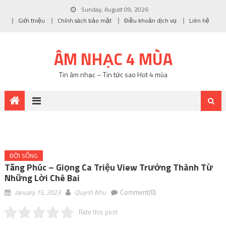
Sunday, August 09, 2026
Giới thiệu
Chính sách bảo mật
Điều khoản dịch vụ
Liên hệ
ÂM NHẠC 4 MÙA
Tin âm nhạc – Tin tức sao Hot 4 mùa
ĐỜI SỐNG
Tăng Phúc – Giọng Ca Triệu View Trưởng Thành Từ
Những Lời Chê Bai
January 15, 2023
Quynh Nhu
Comment(0)
Rate this post