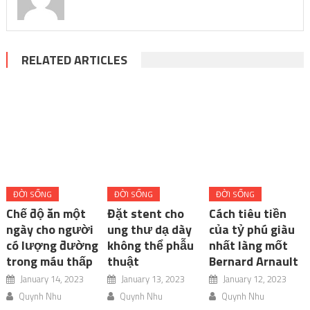
RELATED ARTICLES
ĐỜI SỐNG
ĐỜI SỐNG
ĐỜI SỐNG
Chế độ ăn một
Đặt stent cho
Cách tiêu tiền
ngày cho người
ung thư dạ dày
của tỷ phú giàu
có lượng đường
không thể phẫu
nhất làng mốt
trong máu thấp
thuật
Bernard Arnault
January 14, 2023
January 13, 2023
January 12, 2023
Quynh Nhu
Quynh Nhu
Quynh Nhu