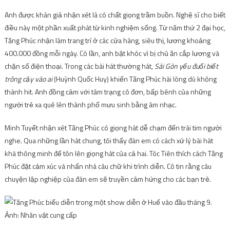
Anh được khán giả nhận xét là có chất giọng trầm buồn. Nghệ sĩ cho biết
điều này một phần xuất phát từ kinh nghiệm sống. Từ năm thứ 2 đại học,
Tăng Phúc nhận làm trang trí ở các cửa hàng, siêu thị, lương khoảng
400.000 đồng mỗi ngày. Có lần, anh bật khóc vì bị chủ ăn cắp lương và
chặn số điện thoại. Trong các bài hát thường hát,
Sài Gòn yếu đuối biết
trông cậy vào ai
(Huỳnh Quốc Huy) khiến Tăng Phúc hài lòng dù không
thành hit. Anh đồng cảm với tâm trạng cô đơn, bấp bênh của những
người trẻ xa quê lên thành phố mưu sinh bằng âm nhạc.
Minh Tuyết nhận xét Tăng Phúc có giọng hát dễ chạm đến trái tim người
nghe. Qua những lần hát chung, tôi thấy đàn em có cách xử lý bài hát
khá thông minh để tôn lên giọng hát của cả hai. Tóc Tiên thích cách Tăng
Phúc đặt cảm xúc và nhấn nhá câu chữ khi trình diễn. Cô tin rằng câu
chuyện lập nghiệp của đàn em sẽ truyền cảm hứng cho các bạn trẻ.