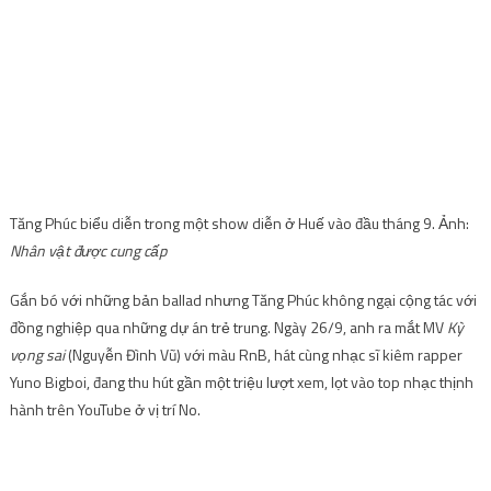
Tăng Phúc biểu diễn trong một show diễn ở Huế vào đầu tháng 9. Ảnh:
Nhân vật được cung cấp
Gắn bó với những bản ballad nhưng Tăng Phúc không ngại cộng tác với
đồng nghiệp qua những dự án trẻ trung. Ngày 26/9, anh ra mắt MV
Kỳ
vọng sai
(Nguyễn Đình Vũ) với màu RnB, hát cùng nhạc sĩ kiêm rapper
Yuno Bigboi, đang thu hút gần một triệu lượt xem, lọt vào top nhạc thịnh
hành trên YouTube ở vị trí No.