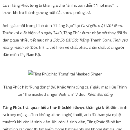
Ca sĩ Tăng Phúc từng bị khán giả chê “ăn hit bạn diễn”, “một màu” …
trước khi trở thành gương mặt đắt show phòng trà.
Anh giấu mặt trong hình ảnh “Chàng Gạo” tại
Ca sĩ giấu mặt Việt Nam.
Trước khi xuất hiện vào ngày 24/9, Tăng Phúc được nhận xét thay đổi đa
dạng qua nhiều tiết mục như
Sóc Sở Bãi Sóc Trăng
(Thanh Sơn),
Tình yêu
mong manh về
(Đức Trí) …, thể hiện vẻ chất phác, chân chất của người
dân miền Tây Nam Bộ.
Tăng Phúc hát “Rung động” (Vũ Khắc Anh) cùng ca sĩ giấu mặt Hữu Thỉnh
tại “The masked singer Vietnam”. Video:
Kênh Đời sống
Tăng Phúc trải qua nhiều thử thách
khi được khán giả biết đến
.
Sinh
ra trong một gia đình không ai theo nghệ thuật, anh đã tham gia nghệ
thuật từ khi còn là sinh viên. Khi còn là sinh viên, Tăng Phúc đã nỗ lực
hết mình
các cuộc thi tìm kiếm giọng hát hay nhưng không đạt giải cao.