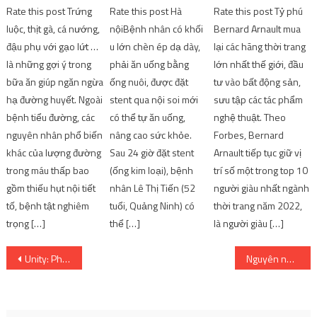
Rate this post Trứng
Rate this post Hà
Rate this post Tỷ phú
luộc, thịt gà, cá nướng,
nộiBệnh nhân có khối
Bernard Arnault mua
đậu phụ với gạo lứt …
u lớn chèn ép dạ dày,
lại các hãng thời trang
là những gợi ý trong
phải ăn uống bằng
lớn nhất thế giới, đầu
bữa ăn giúp ngăn ngừa
ống nuôi, được đặt
tư vào bất động sản,
hạ đường huyết. Ngoài
stent qua nội soi mới
sưu tập các tác phẩm
bệnh tiểu đường, các
có thể tự ăn uống,
nghệ thuật. Theo
nguyên nhân phổ biến
nâng cao sức khỏe.
Forbes, Bernard
khác của lượng đường
Sau 24 giờ đặt stent
Arnault tiếp tục giữ vị
trong máu thấp bao
(ống kim loại), bệnh
trí số một trong top 10
gồm thiếu hụt nội tiết
nhân Lê Thị Tiến (52
người giàu nhất ngành
tố, bệnh tật nghiêm
tuổi, Quảng Ninh) có
thời trang năm 2022,
trọng […]
thể […]
là người giàu […]
Post
Unity: Phần lớn game thủ chọn chơi Multiplayer | SharingFunVN
Nguyên nhân của lượng đường trong máu cao ở những người không mắc bệnh tiểu đường
navigation