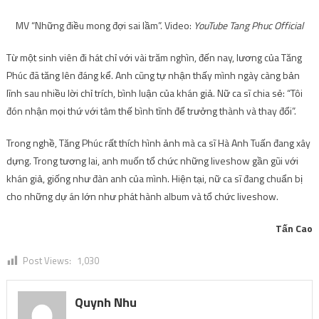
MV “Những điều mong đợi sai lầm”. Video:
YouTube Tang Phuc Official
Từ một sinh viên đi hát chỉ với vài trăm nghìn, đến nay, lương của Tăng
Phúc đã tăng lên đáng kể. Anh cũng tự nhận thấy mình ngày càng bản
lĩnh sau nhiều lời chỉ trích, bình luận của khán giả. Nữ ca sĩ chia sẻ: “Tôi
đón nhận mọi thứ với tâm thế bình tĩnh để trưởng thành và thay đổi”.
Trong nghề, Tăng Phúc rất thích hình ảnh mà ca sĩ Hà Anh Tuấn đang xây
dựng. Trong tương lai, anh muốn tổ chức những liveshow gần gũi với
khán giả, giống như đàn anh của mình. Hiện tại, nữ ca sĩ đang chuẩn bị
cho những dự án lớn như phát hành album và tổ chức liveshow.
Tấn Cao
Post Views:
1,030
Quynh Nhu