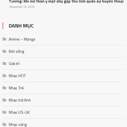
Tương: Khi nữ thần y mặt dày gặp thủ lĩnh quân sự huyền thoại
November 16, 2025
DANH MỤC
Anime – Manga
Đời sống
Giải trí
Nhạc HOT
Nhạc Trẻ
Nhạc trữ tình
Nhạc US-UK
Nhạc vàng