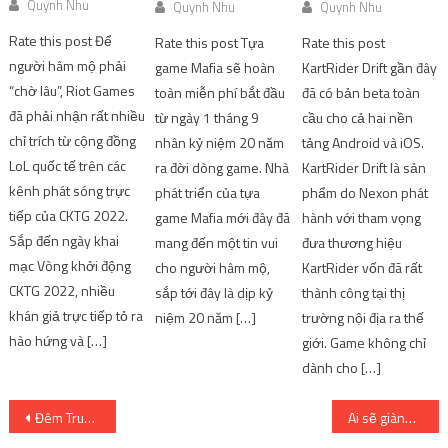
Quynh Nhu
Quynh Nhu
Quynh Nhu
Rate this post Để
Rate this post Tựa
Rate this post
người hâm mộ phải
game Mafia sẽ hoàn
KartRider Drift gần đây
“chờ lâu”, Riot Games
toàn miễn phí bắt đầu
đã có bản beta toàn
đã phải nhận rất nhiều
từ ngày 1 tháng 9
cầu cho cả hai nền
chỉ trích từ cộng đồng
nhân kỷ niệm 20 năm
tảng Android và iOS.
LoL quốc tế trên các
ra đời dòng game. Nhà
KartRider Drift là sản
kênh phát sóng trực
phát triển của tựa
phẩm do Nexon phát
tiếp của CKTG 2022.
game Mafia mới đây đã
hành với tham vọng
Sắp đến ngày khai
mang đến một tin vui
đưa thương hiệu
mạc Vòng khởi động
cho người hâm mộ,
KartRider vốn đã rất
CKTG 2022, nhiều
sắp tới đây là dịp kỷ
thành công tại thị
khán giả trực tiếp tỏ ra
niệm 20 năm […]
trường nội địa ra thế
hào hứng và […]
giới. Game không chỉ
dành cho […]
Post
Đêm Trung thu, 100 suất học bổng đến với trẻ em có hoàn cảnh khó khăn, mồ côi do COVID-19
Ai sẽ giành được vòng nguyệt quế của nhà vô địch Đường lên đỉnh Olympia 2022?