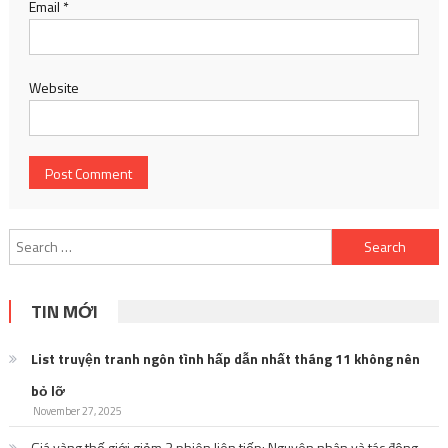
Email
*
Website
Search
for:
TIN MỚI
List truyện tranh ngôn tình hấp dẫn nhất tháng 11 không nên
bỏ lỡ
November 27, 2025
Giá vàng thế giới giảm 3 phiên liên tiếp: Nguyên nhân và tác động