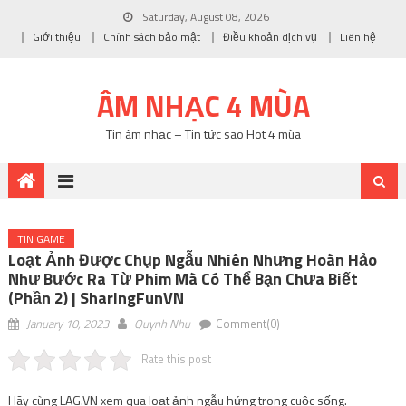
Saturday, August 08, 2026
Giới thiệu
Chính sách bảo mật
Điều khoản dịch vụ
Liên hệ
ÂM NHẠC 4 MÙA
Tin âm nhạc – Tin tức sao Hot 4 mùa
TIN GAME
Loạt Ảnh Được Chụp Ngẫu Nhiên Nhưng Hoàn Hảo
Như Bước Ra Từ Phim Mà Có Thể Bạn Chưa Biết
(Phần 2) | SharingFunVN
January 10, 2023
Quynh Nhu
Comment(0)
Rate this post
Hãy cùng LAG.VN xem qua loạt ảnh ngẫu hứng trong cuộc sống.