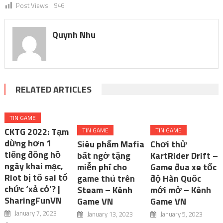
Post Views:
946
Quynh Nhu
RELATED ARTICLES
TIN GAME
CKTG 2022: Tạm
TIN GAME
TIN GAME
dừng hơn 1
Siêu phẩm Mafia
Chơi thử
tiếng đồng hồ
bất ngờ tặng
KartRider Drift –
ngày khai mạc,
miễn phí cho
Game đua xe tốc
Riot bị tố sai tổ
game thủ trên
độ Hàn Quốc
chức ‘xả cỏ’? |
Steam – Kênh
mới mở – Kênh
SharingFunVN
Game VN
Game VN
January 7, 2023
January 13, 2023
January 5, 2023