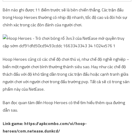
Bên nào ghi được 11 điểm trước sẽ là bên chiến thắng. Các trận đấu
trong Hoop Heroes thường có nhịp độ nhanh, tốc độ cao và đòi hỏi sự
chính xác trong các đòn đánh của người chơi.
Hoop Heroes cũng có các chế độ chơi thú vị, như chế độ nghề nghiệp –
biến một người chơi bình thường thành siêu sao. Hay như các chế độ
thách đấu với độ khó tăng dần trong các trận đấu hoặc cạnh tranh giữa
người chơi với người chơi trong đấu trường pvp. Tất cả sẽ có trong sản
phẩm này của NetEase.
Bạn đọc quan tâm đến Hoop Heroes có thể tìm hiểu thêm qua đường
dẫn sau.
Link game: https://apkcombo.com/vi/hoop-
heroes/com.netease.dunkcd/