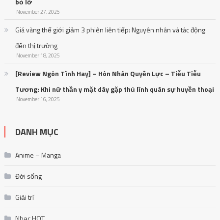
bỏ lỡ
November 27, 2025
Giá vàng thế giới giảm 3 phiên liên tiếp: Nguyên nhân và tác động
đến thị trường
November 18, 2025
[Review Ngôn Tình Hay] – Hôn Nhân Quyền Lực – Tiễu Tiễu
Tương: Khi nữ thần y mặt dày gặp thủ lĩnh quân sự huyền thoại
November 16, 2025
DANH MỤC
Anime – Manga
Đời sống
Giải trí
Nhạc HOT