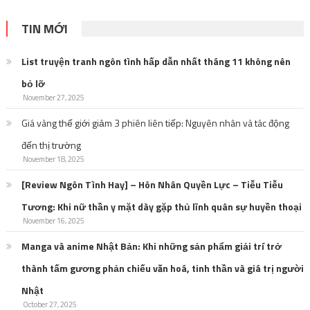
TIN MỚI
List truyện tranh ngôn tình hấp dẫn nhất tháng 11 không nên
bỏ lỡ
November 27, 2025
Giá vàng thế giới giảm 3 phiên liên tiếp: Nguyên nhân và tác động
đến thị trường
November 18, 2025
[Review Ngôn Tình Hay] – Hôn Nhân Quyền Lực – Tiễu Tiễu
Tương: Khi nữ thần y mặt dày gặp thủ lĩnh quân sự huyền thoại
November 16, 2025
Manga và anime Nhật Bản: Khi những sản phẩm giải trí trở
thành tấm gương phản chiếu văn hoá, tinh thần và giá trị người
Nhật
October 27, 2025