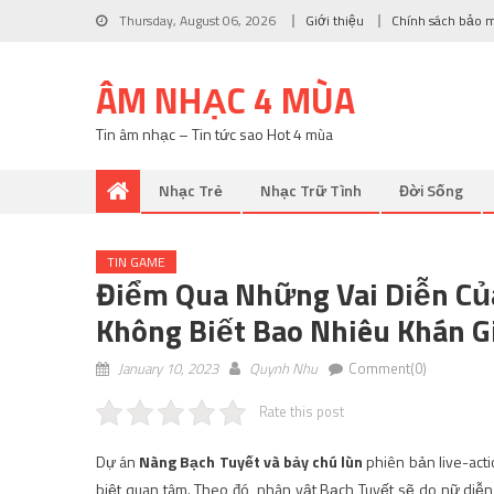
Thursday, August 06, 2026
Giới thiệu
Chính sách bảo 
ÂM NHẠC 4 MÙA
Tin âm nhạc – Tin tức sao Hot 4 mùa
Nhạc Trẻ
Nhạc Trữ Tình
Đời Sống
TIN GAME
Điểm Qua Những Vai Diễn Củ
Không Biết Bao Nhiêu Khán G
January 10, 2023
Quynh Nhu
Comment(0)
Rate this post
Dự án
Nàng Bạch Tuyết và bảy chú lùn
phiên bản live-act
biệt quan tâm. Theo đó, nhân vật Bạch Tuyết sẽ do nữ di