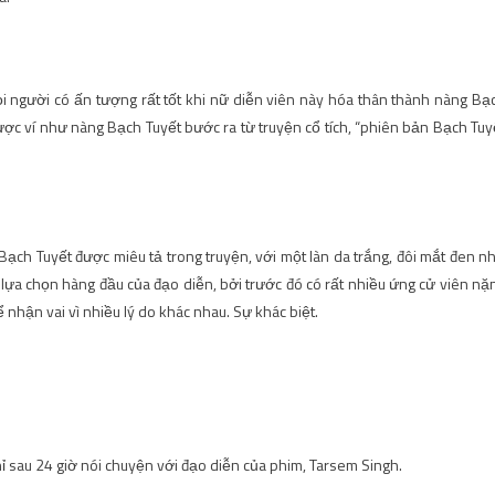
người có ấn tượng rất tốt khi nữ diễn viên này hóa thân thành nàng Bạ
ược ví như nàng Bạch Tuyết bước ra từ truyện cổ tích, “phiên bản Bạch Tuy
 Bạch Tuyết được miêu tả trong truyện, với một làn da trắng, đôi mắt đen n
 lựa chọn hàng đầu của đạo diễn, bởi trước đó có rất nhiều ứng cử viên nặ
nhận vai vì nhiều lý do khác nhau. Sự khác biệt.
chỉ sau 24 giờ nói chuyện với đạo diễn của phim, Tarsem Singh.