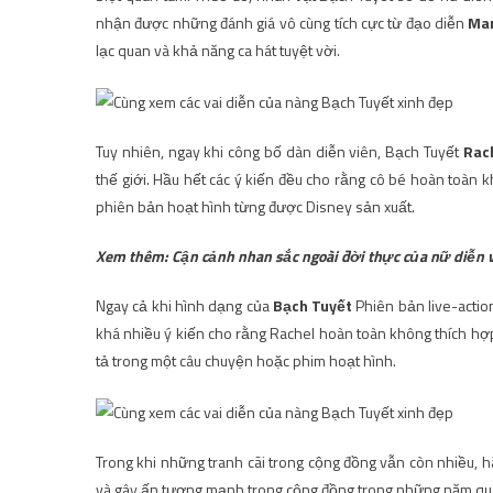
nhận được những đánh giá vô cùng tích cực từ đạo diễn
Ma
lạc quan và khả năng ca hát tuyệt vời.
Tuy nhiên, ngay khi công bố dàn diễn viên, Bạch Tuyết
Rac
thế giới. Hầu hết các ý kiến ​​đều cho rằng cô bé hoàn toàn
phiên bản hoạt hình từng được Disney sản xuất.
Xem thêm: Cận cảnh nhan sắc ngoài đời thực của nữ diễn vi
Ngay cả khi hình dạng của
Bạch Tuyết
Phiên bản live-acti
khá nhiều ý kiến ​​cho rằng Rachel hoàn toàn không thích hợ
tả trong một câu chuyện hoặc phim hoạt hình.
Trong khi những tranh cãi trong cộng đồng vẫn còn nhiều, 
và gây ấn tượng mạnh trong cộng đồng trong những năm qu