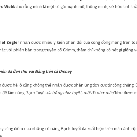
rc Webb
cho rằng mình là một cô gái mạnh mẽ, thông minh, sở hữu tinh th
hel Zegler
nhận được nhiều ý kiến ​​phản đối của cộng đồng mạng trên to
 khác với phiên bản trong truyện cổ Grimm, thậm chí không có nét gì giống v
ên da đen thủ vai Nàng tiên cá Disney
on được hé lộ cũng không thể nhận được phản ứng tích cực từ công chúng. 
p để làm nàng Bạch Tuyết.
da trắng như tuyết, môi đỏ như máu
”Như được 
hãy cùng điểm qua những cô nàng Bạch Tuyết đã xuất hiện trên màn ảnh rộ
a.