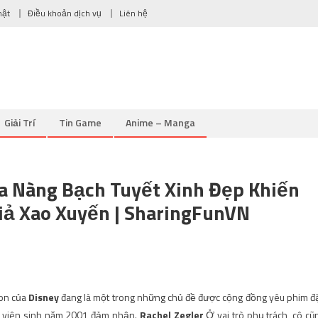
mật
Điều khoản dịch vụ
Liên hệ
Giải Trí
Tin Game
Anime – Manga
a Nàng Bạch Tuyết Xinh Đẹp Khiến
iả Xao Xuyến | SharingFunVN
ion của
Disney
đang là một trong những chủ đề được cộng đồng yêu phim đ
ễn viên sinh năm 2001 đảm nhận.
Rachel Zegler
Ở vai trò phụ trách, cô cũ