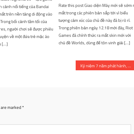
Rate this post Giao diện Máy mới sẽ sớm 
n cảnh nổi tiếng của Bandai
mắt trong các phiên bản sắp tới vì biểu
ắt trên nền tảng di động vào
tượng cảm xúc của chủ đề này đã bị rò rỉ.
 Trong bối cảnh tăm tối của
Trong phiên bản ngày 12.18 mới đây, Riot
ares, người chơi sẽ được phiêu
Games đã chính thức ra mắt skin mới với
huyện về một đứa trẻ mặc áo
chủ đề Worlds, dùng để tôn vinh giải […]
u […]
Kỷ niệm 7 năm phát hành, Black Clover ra mắt movie mới mặc dù anime đang tạm ngừng hoạt động vô thời hạn
s are marked
*