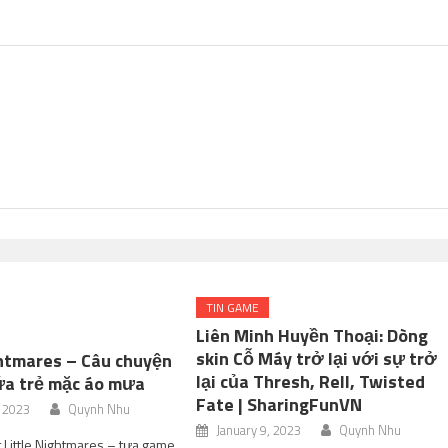
TIN GAME
Liên Minh Huyền Thoại: Dòng
skin Cỗ Máy trở lại với sự trở
ghtmares – Câu chuyện
lại của Thresh, Rell, Twisted
 đứa trẻ mặc áo mưa
Fate | SharingFunVN
, 2023
Quynh Nhu
January 9, 2023
Quynh Nhu
t Little Nightmares – tựa game