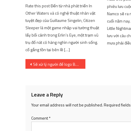
Rate this post Đến từ nhà phát triển In
phiêu lưu cuộ
Other Waters và có nghệ thuật nhân vật
Namco sẽ ra m
tuyệt đẹp của Guillaume Singelin, Citizen
cuối năm nay.
Sleeper là một game nhập vai tường thuật
Little Nightm
lấy bối cảnh trong Erlin’s Eye, một trạm vũ
lưu với câu c
trụ đổ nát có hàng nghìn người sinh sống.
mưa phải điề
cố gắng tồn tại bên lề […]
Post
Sẽ xử lý người để logo Bộ Y tế biến thành ‘rắn vào phong bì’
navigation
Leave a Reply
Your email address will not be published.
Required field
Comment
*