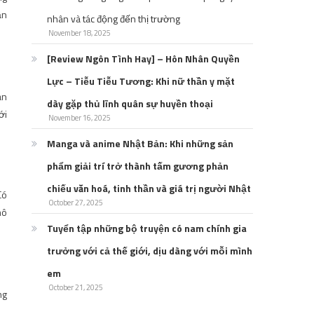
ần
nhân và tác động đến thị trường
November 18, 2025
[Review Ngôn Tình Hay] – Hôn Nhân Quyền
Lực – Tiễu Tiễu Tương: Khi nữ thần y mặt
àn
dày gặp thủ lĩnh quân sự huyền thoại
ới
November 16, 2025
Manga và anime Nhật Bản: Khi những sản
phẩm giải trí trở thành tấm gương phản
chiếu văn hoá, tinh thần và giá trị người Nhật
Có
October 27, 2025
mô
Tuyển tập những bộ truyện có nam chính gia
trưởng với cả thế giới, dịu dàng với mỗi mình
em
October 21, 2025
ng