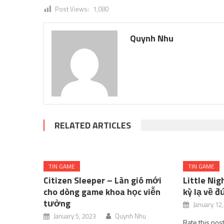
Post Views:
1,080
Quynh Nhu
RELATED ARTICLES
TIN GAME
TIN GAME
Citizen Sleeper – Làn gió mới
Little Ni
cho dòng game khoa học viễn
kỳ ​​lạ về
tưởng
January 12
January 5, 2023
Quynh Nhu
Rate this pos