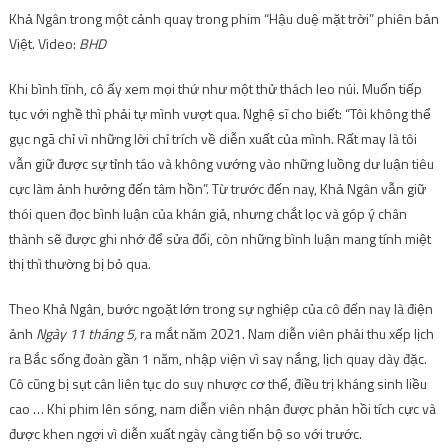
Khả Ngân trong một cảnh quay trong phim “Hậu duệ mặt trời” phiên bản
Việt. Video:
BHD
Khi bình tĩnh, cô ấy xem mọi thứ như một thử thách leo núi. Muốn tiếp
tục với nghề thì phải tự mình vượt qua. Nghệ sĩ cho biết: “Tôi không thể
gục ngã chỉ vì những lời chỉ trích về diễn xuất của mình. Rất may là tôi
vẫn giữ được sự tỉnh táo và không vướng vào những luồng dư luận tiêu
cực làm ảnh hưởng đến tâm hồn”. Từ trước đến nay, Khả Ngân vẫn giữ
thói quen đọc bình luận của khán giả, nhưng chắt lọc và góp ý chân
thành sẽ được ghi nhớ để sửa đổi, còn những bình luận mang tính miệt
thị thì thường bị bỏ qua.
Theo Khả Ngân, bước ngoặt lớn trong sự nghiệp của cô đến nay là điện
ảnh
Ngày 11 tháng 5,
ra mắt năm 2021. Nam diễn viên phải thu xếp lịch
ra Bắc sống đoàn gần 1 năm, nhập viện vì say nắng, lịch quay dày đặc.
Cô cũng bị sụt cân liên tục do suy nhược cơ thể, điều trị kháng sinh liều
cao … Khi phim lên sóng, nam diễn viên nhận được phản hồi tích cực và
được khen ngợi vì diễn xuất ngày càng tiến bộ so với trước.