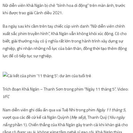
Nữ diễn viên Khả Ngân bị chê “bình hoa di động” trên màn ảnh, trước
khi được trao giải Cánh diều 2021.
Ba ngày sau khi cầm trên tay chiếc cúp vinh danh “Nữ diễn viên chính
xuất sắc phim truyền hình”, Khả Ngân vẫn không khỏi xúc động. Cô cho
biết, giải thưởng này có ý nghĩa rất lớn trong hành trình xây dựng sự
nghiệp, ghi nhận những nỗ lực của bản thân, đồng thời tạo thêm động
lực để cô tiếp tục sự nghiệp.
Trích đoạn Khả Ngân – Thanh Sơn trong phim “Ngày 11 tháng 5”. Video:
VFC
Nam diễn viên ghi dấu ấn qua vai Tuệ Nhi trong phim
Ngày 11 tháng 5,
vượt qua các đề cử kể cả Ngân Quỳnh (
Mẹ sếp
), Thanh Quý (
Yêu ngày
nắng
phần 1). Chiến thắng của Khả Ngân gây tranh cãi khi khán giả cho
rằng cô được ưu ái, không xứng tầm nghệ sĩ gạo cội. Khả Ngân thừa