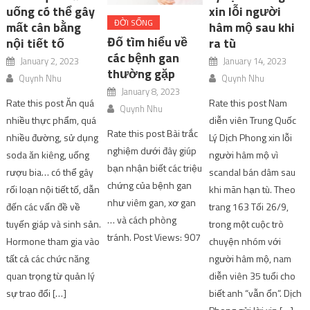
uống có thể gây
xin lỗi người
ĐỜI SỐNG
mất cân bằng
hâm mộ sau khi
Đố tìm hiểu về
nội tiết tố
ra tù
các bệnh gan
January 2, 2023
January 14, 2023
thường gặp
Quynh Nhu
Quynh Nhu
January 8, 2023
Rate this post Ăn quá
Rate this post Nam
Quynh Nhu
nhiều thực phẩm, quá
diễn viên Trung Quốc
Rate this post Bài trắc
nhiều đường, sử dụng
Lý Dịch Phong xin lỗi
nghiệm dưới đây giúp
soda ăn kiêng, uống
người hâm mộ vì
bạn nhận biết các triệu
rượu bia… có thể gây
scandal bán dâm sau
chứng của bệnh gan
rối loạn nội tiết tố, dẫn
khi mãn hạn tù. Theo
như viêm gan, xơ gan
đến các vấn đề về
trang 163 Tối 26/9,
… và cách phòng
tuyến giáp và sinh sản.
trong một cuộc trò
tránh. Post Views: 907
Hormone tham gia vào
chuyện nhóm với
tất cả các chức năng
người hâm mộ, nam
quan trọng từ quản lý
diễn viên 35 tuổi cho
sự trao đổi […]
biết anh “vẫn ổn”. Dịch