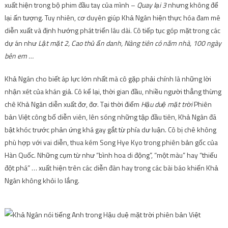
xuất hiện trong bộ phim đầu tay của mình –
Quay lại 3
nhưng không để
lại ấn tượng. Tuy nhiên, cơ duyên giúp Khả Ngân hiện thực hóa đam mê
diễn xuất và định hướng phát triển lâu dài. Cô tiếp tục góp mặt trong các
dự án như
Lật mặt 2, Cao thủ ẩn danh, Nàng tiên có năm nhà, 100 ngày
bên em …
Khả Ngân cho biết áp lực lớn nhất mà cô gặp phải chính là những lời
nhận xét của khán giả. Cô kể lại, thời gian đầu, nhiều người thẳng thừng
chê Khả Ngân diễn xuất đơ, đơ. Tại thời điểm
Hậu duệ mặt trời
Phiên
bản Việt công bố diễn viên, lên sóng những tập đầu tiên, Khả Ngân đã
bật khóc trước phản ứng khá gay gắt từ phía dư luận. Cô bị chê không
phù hợp với vai diễn, thua kém Song Hye Kyo trong phiên bản gốc của
Hàn Quốc. Những cụm từ như “bình hoa di động”, “một màu” hay “thiếu
đột phá” … xuất hiện trên các diễn đàn hay trong các bài báo khiến Khả
Ngân không khỏi lo lắng.