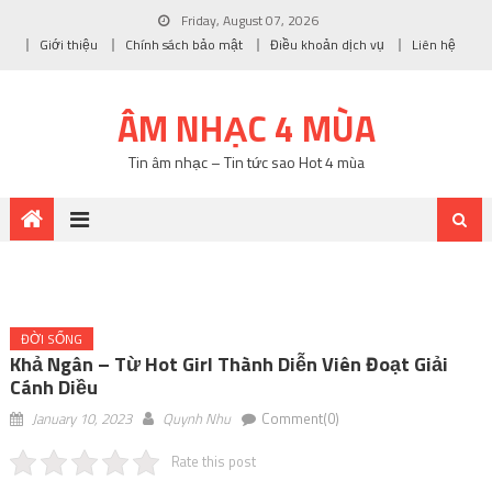
Friday, August 07, 2026
Giới thiệu
Chính sách bảo mật
Điều khoản dịch vụ
Liên hệ
ÂM NHẠC 4 MÙA
Tin âm nhạc – Tin tức sao Hot 4 mùa
ĐỜI SỐNG
Khả Ngân – Từ Hot Girl Thành Diễn Viên Đoạt Giải
Cánh Diều
January 10, 2023
Quynh Nhu
Comment(0)
Rate this post