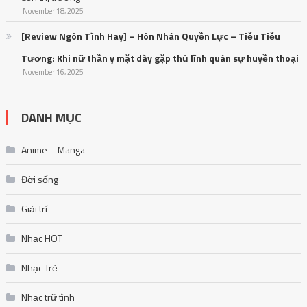
November 18, 2025
[Review Ngôn Tình Hay] – Hôn Nhân Quyền Lực – Tiễu Tiễu
Tương: Khi nữ thần y mặt dày gặp thủ lĩnh quân sự huyền thoại
November 16, 2025
DANH MỤC
Anime – Manga
Đời sống
Giải trí
Nhạc HOT
Nhạc Trẻ
Nhạc trữ tình