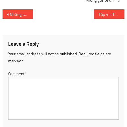
Phong gửi lời xin […]
Post
Những cách giúp trẻ phát triển trí thông minh
Tập 4 – Tự làm đi !!
navigation
Leave a Reply
Your email address will not be published.
Required fields are
marked
*
Comment
*