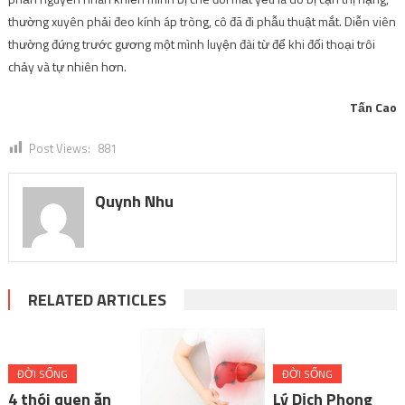
thường xuyên phải đeo kính áp tròng, cô đã đi phẫu thuật mắt. Diễn viên
thường đứng trước gương một mình luyện đài từ để khi đối thoại trôi
chảy và tự nhiên hơn.
Tấn Cao
Post Views:
881
Quynh Nhu
RELATED ARTICLES
ĐỜI SỐNG
ĐỜI SỐNG
4 thói quen ăn
Lý Dịch Phong