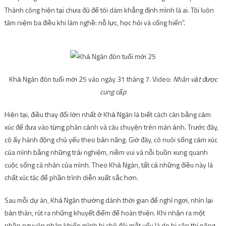
Thành công hiện tại chưa đủ để tôi dám khẳng định mình là ai. Tôi luôn
tâm niệm ba điều khi làm nghề: nỗ lực, học hỏi và cống hiến”.
Khả Ngân đón tuổi mới 25 vào ngày 31 tháng 7. Video:
Nhân vật được
cung cấp
Hiện tại, điều thay đổi lớn nhất ở Khả Ngân là biết cách cân bằng cảm
xúc để đưa vào từng phân cảnh và câu chuyện trên màn ảnh. Trước đây,
cô ấy hành động chủ yếu theo bản năng. Giờ đây, cô nuôi sống cảm xúc
của mình bằng những trải nghiệm, niềm vui và nỗi buồn xung quanh
cuộc sống cá nhân của mình. Theo Khả Ngân, tất cả những điều này là
chất xúc tác để phần trình diễn xuất sắc hơn.
Sau mỗi dự án, Khả Ngân thường dành thời gian để nghỉ ngơi, nhìn lại
bản thân, rút ​​ra những khuyết điểm để hoàn thiện. Khi nhận ra một
phần nguyên nhân khiến mình bị chê đôi mắt yếu là do bị cận thị nặng,