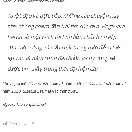
Sách về Vịnh Glacier
mô tả
Pandora
:
Tuyệt đẹp và trực tiếp, những câu chuyện này
nhẹ nhàng chạm đến trái tim của bạn. Hagiwara
Rei đã vẽ một cách tài tình bản chất hình elip
của cuộc sống và mất mát trong thời điểm hiện
tại, mô tả năm cảnh đau buồn và hy vọng sẽ
được tìm thấy trong thời đại hiện đại.
Công ty ra mắt
Glaeolia
vào tháng 5 năm 2020 và
Glaeolia
2
vào tháng 11
năm 2020.
Glaeolia
3
ra mắt vào tháng Bảy.
Nguồn: Thư từ qua email
Post Views:
811