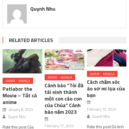
Quynh Nhu
RELATED ARTICLES
ANIME - MANGA
ANIME - MANGA
ANIME - MANGA
Cách chăm sóc
Cảnh báo “Tôi đã
áo sơ mi lụa của
Patlabor the
tái sinh thành
bạn
Movie – Tất cả
một con cáo con
anime
của Chúa” Cảnh
February 10, 2023
January 8, 2023
báo năm 2023
Quynh Nhu
Quynh Nhu
February 17, 2023
Rate this post Dù tinh
Rate this post Của