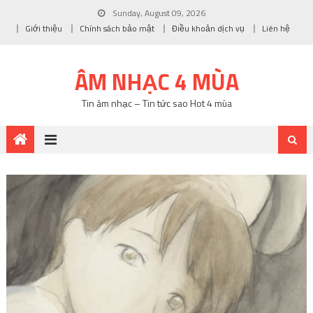
Sunday, August 09, 2026
Giới thiệu
Chính sách bảo mật
Điều khoản dịch vụ
Liên hệ
ÂM NHẠC 4 MÙA
Tin âm nhạc – Tin tức sao Hot 4 mùa