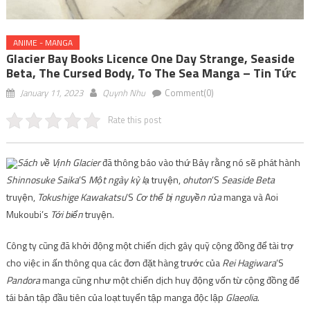
ANIME - MANGA
Glacier Bay Books Licence One Day Strange, Seaside
Beta, The Cursed Body, To The Sea Manga – Tin Tức
January 11, 2023
Quynh Nhu
Comment(0)
Rate this post
Sách về Vịnh Glacier
đã thông báo vào thứ Bảy rằng nó sẽ phát hành
Shinnosuke Saika
‘S
Một ngày kỳ lạ
truyện,
ohuton
‘S
Seaside Beta
truyện,
Tokushige Kawakatsu
‘S
Cơ thể bị nguyền rủa
manga và Aoi
Mukoubi’s
Tới biển
truyện.
Công ty cũng đã khởi động một chiến dịch gây quỹ cộng đồng để tài trợ
cho việc in ấn thông qua các đơn đặt hàng trước của
Rei Hagiwara
‘S
Pandora
manga cũng như một chiến dịch huy động vốn từ cộng đồng để
tái bản tập đầu tiên của loạt tuyển tập manga độc lập
Glaeolia
.