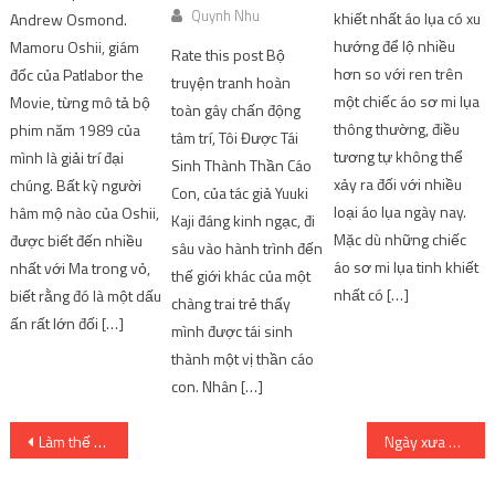
Quynh Nhu
khiết nhất áo lụa có xu
Andrew Osmond.
hướng để lộ nhiều
Mamoru Oshii, giám
Rate this post Bộ
hơn so với ren trên
đốc của Patlabor the
truyện tranh hoàn
một chiếc áo sơ mi lụa
Movie, từng mô tả bộ
toàn gây chấn động
thông thường, điều
phim năm 1989 của
tâm trí, Tôi Được Tái
tương tự không thể
mình là giải trí đại
Sinh Thành Thần Cáo
xảy ra đối với nhiều
chúng. Bất kỳ người
Con, của tác giả Yuuki
loại áo lụa ngày nay.
hâm mộ nào của Oshii,
Kaji đáng kinh ngạc, đi
Mặc dù những chiếc
được biết đến nhiều
sâu vào hành trình đến
áo sơ mi lụa tinh khiết
nhất với Ma trong vỏ,
thế giới khác của một
nhất có […]
biết rằng đó là một dấu
chàng trai trẻ thấy
ấn rất lớn đối […]
mình được tái sinh
thành một vị thần cáo
con. Nhân […]
Post
Làm thế nào để xoa dịu một em bé đang khóc?
Ngày xưa Hoàng có yêu Hà không?
navigation