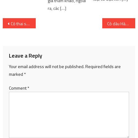
giả tham khảo, ngoài
ra, các […]
Post
Có thai sau khi phá thai
Cô dâu Hàn Quốc như nô lệ trong Tết Trung thu
navigation
Leave a Reply
Your email address will not be published.
Required fields are
marked
*
Comment
*