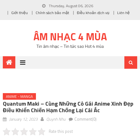
Thursday, August 06, 2026
Giới thiệu
Chính sách bảo mật
Điều khoản dịch vụ
Liên hệ
ÂM NHẠC 4 MÙA
Tin âm nhạc – Tin tức sao Hot 4 mùa
ANIME - MANGA
Quantum Maki – Cùng Những Cô Gái Anime Xinh Đẹp
Điều Khiển Chiến Hạm Chống Lại Cái Ác
January 12, 2023
Quynh Nhu
Comment(0)
Rate this post