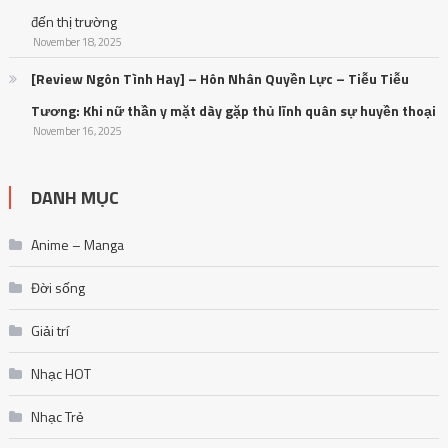
đến thị trường
November 18, 2025
[Review Ngôn Tình Hay] – Hôn Nhân Quyền Lực – Tiễu Tiễu
Tương: Khi nữ thần y mặt dày gặp thủ lĩnh quân sự huyền thoại
November 16, 2025
DANH MỤC
Anime – Manga
Đời sống
Giải trí
Nhạc HOT
Nhạc Trẻ