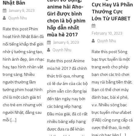
Nhật Bản
Cực Hay Và Phần
anime hài Aho-
January 9, 2023
Thưởng Cực
Girl được bình
Lớn Từ UFABET
Quynh Nhu
chọn là bộ phim
hấp dẫn nhất
Rate this post Phim
February 10, 2023
mùa hè 2017
hoạt hình Nhật Bản đã
Quynh Nhu
January 6, 2023
nổi tiếng khắp thế giới
Quynh Nhu
nhờ ý tưởng sáng tạo,
Rate this post Sòng
hình ảnh đẹp, âm nhạc
bạc trực tuyến là một
Rate this post Anime
hay, tạo hình nhân vật
trang web cho phép
mùa hè 2017 đã chính
trong sáng. Nhiều
bạn chơi các trò chơi
thức trôi qua, nhưng
người thường lầm
may rủi bằng tiền thật.
có lẽ dư âm của các bộ
tưởng phim hoạt hình
Bạn có thể chơi máy
phim vẫn còn đọng lại
chỉ là một cách giải trí
đánh bạc, bài xì phé,
đến tận ngày nay bởi
cho trẻ em nhưng với
v.v. Nhiều sòng bạc
các bảng xếp hạng.
người Nhật, đằng sau
trực tuyến như ufabet
Đầu mùa giải, đã có rất
mỗi […]
(FAB) cũng cung cấp cá
nhiều bảng xếp hạng
cược thể thao, là một
được đưa ra để khán
loại cờ bạc liên […]