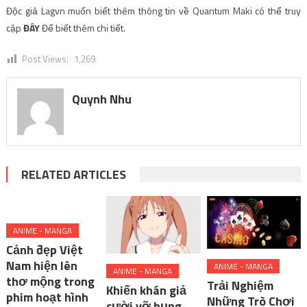
Độc giả Lagvn muốn biết thêm thông tin về Quantum Maki có thể truy
cập
ĐÂY
Để biết thêm chi tiết.
Post Views:
1,269
Quynh Nhu
RELATED ARTICLES
ANIME - MANGA
Cảnh đẹp Việt
Nam hiện lên
ANIME - MANGA
ANIME - MANGA
thơ mộng trong
Trải Nghiệm
Khiến khán giả
phim hoạt hình
Những Trò Chơi
cười vỡ bụng,