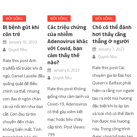
ĐỜI SỐNG
ĐỜI SỐNG
ĐỜI SỐNG
Bị bệnh gút khi
Các triệu chứng
Chó có thể đánh
còn trẻ
của nhiễm
hơi thấy căng
Adenovirus khác
thẳng ở người
January 10, 2023
với Covid, bạn
January 7, 2023
Quynh Nhu
cảm thấy thế
Quynh Nhu
Rate this post Anh
nào?
Rate this post Các
traiMỗi tối trước khi đi
January 6, 2023
chuyên gia từ Đại học
ngủ, Daniel Lavelle đều
Quynh Nhu
Queen’s Belfast phát
quăng quật để điều
Rate this post Không
hiện ra rằng con người
chỉnh cơ thể, nhưng
giống như cảm lạnh và
tạo ra một mùi hương
cơn đau ở ngón chân
Covid-19, Adenovirus
đặc biệt khi bị áp lực
cái cứ nổi lên như dao
có thể gây viêm kết
và loài chó có thể đánh
cắt. Cơn đau từ tim
mạc hoặc tiêu chảy
hơi được mùi hương
chuyển đến chân
cấp tính. Post Views:
này. Trong công trình
không biến mất. Tình
799
được công bố trên tạp
trạng bệnh kéo dài