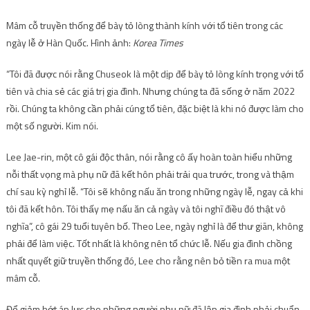
Mâm cỗ truyền thống để bày tỏ lòng thành kính với tổ tiên trong các
ngày lễ ở Hàn Quốc. Hình ảnh:
Korea Times
“Tôi đã được nói rằng Chuseok là một dịp để bày tỏ lòng kính trọng với tổ
tiên và chia sẻ các giá trị gia đình. Nhưng chúng ta đã sống ở năm 2022
rồi. Chúng ta không cần phải cúng tổ tiên, đặc biệt là khi nó được làm cho
một số người. Kim nói.
Lee Jae-rin, một cô gái độc thân, nói rằng cô ấy hoàn toàn hiểu những
nỗi thất vọng mà phụ nữ đã kết hôn phải trải qua trước, trong và thậm
chí sau kỳ nghỉ lễ. “Tôi sẽ không nấu ăn trong những ngày lễ, ngay cả khi
tôi đã kết hôn. Tôi thấy mẹ nấu ăn cả ngày và tôi nghĩ điều đó thật vô
nghĩa”, cô gái 29 tuổi tuyên bố. Theo Lee, ngày nghỉ là để thư giãn, không
phải để làm việc. Tốt nhất là không nên tổ chức lễ. Nếu gia đình chồng
nhất quyết giữ truyền thống đó, Lee cho rằng nên bỏ tiền ra mua một
mâm cỗ.
Để giảm bớt áp lực cho những người phụ nữ đã lập gia đình phải chuẩn