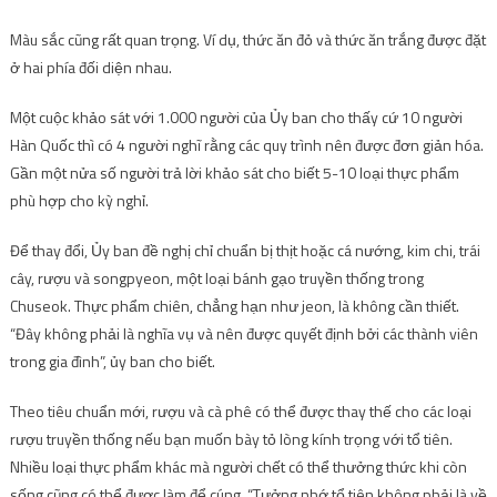
Màu sắc cũng rất quan trọng. Ví dụ, thức ăn đỏ và thức ăn trắng được đặt
ở hai phía đối diện nhau.
Một cuộc khảo sát với 1.000 người của Ủy ban cho thấy cứ 10 người
Hàn Quốc thì có 4 người nghĩ rằng các quy trình nên được đơn giản hóa.
Gần một nửa số người trả lời khảo sát cho biết 5-10 loại thực phẩm
phù hợp cho kỳ nghỉ.
Để thay đổi, Ủy ban đề nghị chỉ chuẩn bị thịt hoặc cá nướng, kim chi, trái
cây, rượu và songpyeon, một loại bánh gạo truyền thống trong
Chuseok. Thực phẩm chiên, chẳng hạn như jeon, là không cần thiết.
“Đây không phải là nghĩa vụ và nên được quyết định bởi các thành viên
trong gia đình”, ủy ban cho biết.
Theo tiêu chuẩn mới, rượu và cà phê có thể được thay thế cho các loại
rượu truyền thống nếu bạn muốn bày tỏ lòng kính trọng với tổ tiên.
Nhiều loại thực phẩm khác mà người chết có thể thưởng thức khi còn
sống cũng có thể được làm để cúng. “Tưởng nhớ tổ tiên không phải là về