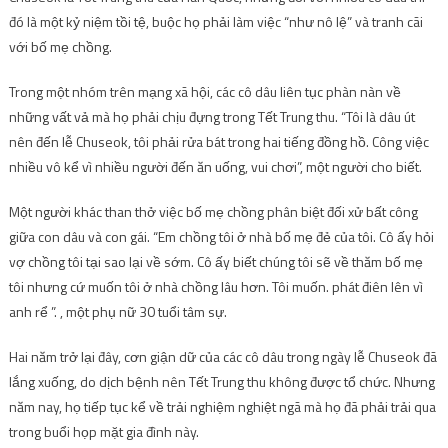
đó là một kỷ niệm tồi tệ, buộc họ phải làm việc “như nô lệ” và tranh cãi
với bố mẹ chồng.
Trong một nhóm trên mạng xã hội, các cô dâu liên tục phàn nàn về
những vất vả mà họ phải chịu đựng trong Tết Trung thu. “Tôi là dâu út
nên đến lễ Chuseok, tôi phải rửa bát trong hai tiếng đồng hồ. Công việc
nhiều vô kể vì nhiều người đến ăn uống, vui chơi”, một người cho biết.
Một người khác than thở việc bố mẹ chồng phân biệt đối xử bất công
giữa con dâu và con gái. “Em chồng tôi ở nhà bố mẹ đẻ của tôi. Cô ấy hỏi
vợ chồng tôi tại sao lại về sớm. Cô ấy biết chúng tôi sẽ về thăm bố mẹ
tôi nhưng cứ muốn tôi ở nhà chồng lâu hơn. Tôi muốn. phát điên lên vì
anh rể ”. , một phụ nữ 30 tuổi tâm sự.
Hai năm trở lại đây, cơn giận dữ của các cô dâu trong ngày lễ Chuseok đã
lắng xuống, do dịch bệnh nên Tết Trung thu không được tổ chức. Nhưng
năm nay, họ tiếp tục kể về trải nghiệm nghiệt ngã mà họ đã phải trải qua
trong buổi họp mặt gia đình này.