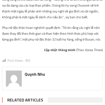
sự đa dạng của các loại thực phẩm. Chúng tôi hy vọng Chuseok sẽ trở
thành một ngày lễ phản ánh những suy nghĩ về gia đình và cội nguồn,
không phải là một ngày lễ dành cho nấu ăn.” , ủy ban cho biết.
Phụ nữ độc thân hoan nghênh quyết định. “Tôi tin rằng các nghi lễ nên
được thay đổi theo thời gian và thực hiện theo hình thức phù hợp với
từng gia đình”, một phụ nữ độc thân 32 tuổi họ Yang, sống ở Busan, nói.
Cập nhật thông minh
(Theo
Korea Times
)
Post Views:
853
Quynh Nhu
RELATED ARTICLES