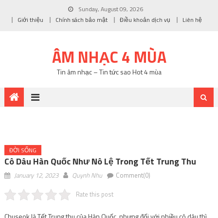
Sunday, August 09, 2026
Giới thiệu
Chính sách bảo mật
Điều khoản dịch vụ
Liên hệ
ÂM NHẠC 4 MÙA
Tin âm nhạc – Tin tức sao Hot 4 mùa
ĐỜI SỐNG
Cô Dâu Hàn Quốc Như Nô Lệ Trong Tết Trung Thu
January 12, 2023
Quynh Nhu
Comment(0)
Rate this post
Chuseok là Tết Trung thu của Hàn Quốc, nhưng đối với nhiều cô dâu thì