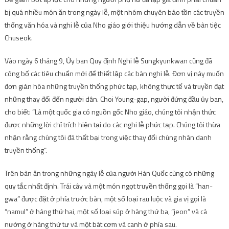
bị quá nhiều món ăn trong ngày lễ, một nhóm chuyên bảo tồn các truyền
thống văn hóa và nghi lễ của Nho giáo giới thiệu hướng dẫn về bàn tiệc
Chuseok.
Vào ngày 6 tháng 9, Ủy ban Quy định Nghi lễ Sungkyunkwan cũng đã
công bố các tiêu chuẩn mới để thiết lập các bàn nghi lễ. Đơn vị này muốn
đơn giản hóa những truyền thống phức tạp, không thực tế và truyền đạt
những thay đổi đến người dân. Choi Young-gap, người đứng đầu ủy ban,
cho biết: “Là một quốc gia có nguồn gốc Nho giáo, chúng tôi nhận thức
được những lời chỉ trích hiện tại do các nghi lễ phức tạp. Chúng tôi thừa
nhận rằng chúng tôi đã thất bại trong việc thay đổi chúng nhân danh
truyền thống”.
Trên bàn ăn trong những ngày lễ của người Hàn Quốc cũng có những
quy tắc nhất định. Trái cây và một món ngọt truyền thống gọi là “han-
gwa” được đặt ở phía trước bàn, một số loại rau luộc và gia vị gọi là
“namul” ở hàng thứ hai, một số loại súp ở hàng thứ ba, “jeon” và cá
nướng ở hàng thứ tư và một bát cơm và canh ở phía sau.