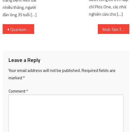
chí Plos One, các nhà
nhiều tháng, người
nghiên cứu cho […]
đàn ông 35 tuổi […]
Post
Quantum Maki – Cùng những cô gái Anime xinh đẹp điều khiển chiến hạm chống lại cái ác
Mob Tâm Thần 100 III – 9 [Mob 1 ~Moving~]
navigation
Leave a Reply
Your email address will not be published.
Required fields are
marked
*
Comment
*