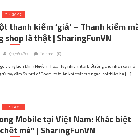
TIN GAME
ột thanh kiếm ‘giả’ – Thanh kiếm m
 shop là thật | SharingFunVN
Quynh Nhu
Comment(0)
go trong Liên Minh Huyền Thoại. Tuy nhiên, ít ai biết rằng chủ nhân của nó
ử, tay cầm Sword of Doom, toát lên khí chất cao ngạo, coi thiên hạ […]
TIN GAME
ong Mobile tại Việt Nam: Khác biệt
“chết mê” | SharingFunVN