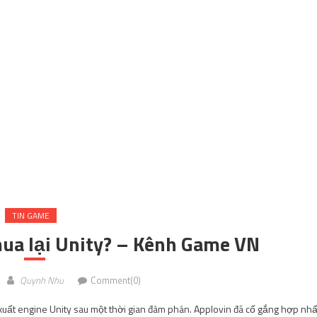
TIN GAME
 phần hai của anime Edens Zero |
aringFunVN
Quynh Nhu
Comment(0)
 một đoạn video teaser mới cho anime. Tiết lộ ngày ra mắt vào tháng 4 nă
ra Giám đốc: Yuushi Suzuki (mất ngày 9 tháng 9 năm 2021) Nhà văn: Mitsutak
Hirota Thiết […]
TIN GAME