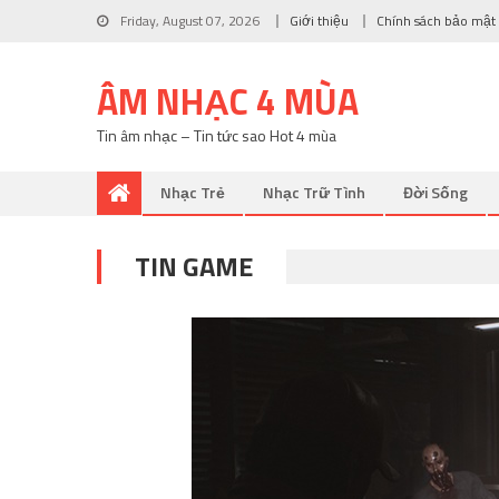
Friday, August 07, 2026
Giới thiệu
Chính sách bảo mật
ÂM NHẠC 4 MÙA
Tin âm nhạc – Tin tức sao Hot 4 mùa
Nhạc Trẻ
Nhạc Trữ Tình
Đời Sống
TIN GAME