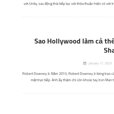
Harry Potter Magic Awake
sớm với nhiều quà 
January 17, 2023
Harry Potter Magic Awakened hiện đã mở cửa đăng ký trước 
trang web chính thức của Harry Potter Magic Awakened đ
g
Manga Asobi Asobase sắp kế
January 17, 2023
SharingFunVN – Tạp chí Young Animal của Hakusensha số 18