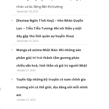
nhân và tác động đến thị trường
November 18, 2025
[Review Ngôn Tình Hay] – Hôn Nhân Quyền
Lực – Tiễu Tiễu Tương: Khi nữ thần y mặt
dày gặp thủ lĩnh quân sự huyền thoại
November 16, 2025
Manga và anime Nhật Bản: Khi những sản
phẩm giải trí trở thành tấm gương phản
chiếu văn hoá, tinh thần và giá trị người Nhật
October 27, 2025
Tuyển tập những bộ truyện có nam chính gia
trưởng với cả thế giới, dịu dàng với mỗi mình
g
em
October 21, 2025