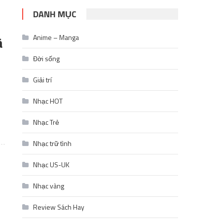
DANH MỤC
à
Anime – Manga
Đời sống
Giải trí
Nhạc HOT
Nhạc Trẻ
Nhạc trữ tình
Nhạc US-UK
Nhạc vàng
Review Sách Hay