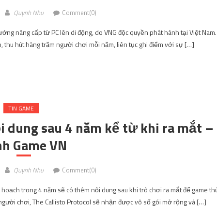
Quynh Nhu
Comment(0)
ớng nâng cấp từ PC lên di động, do VNG độc quyền phát hành tại Việt Nam.
n, thu hút hàng trăm người chơi mỗi năm, liên tục ghi điểm với sự […]
TIN GAME
ội dung sau 4 năm kể từ khi ra mắt –
nh Game VN
Quynh Nhu
Comment(0)
 kế hoạch trong 4 năm sẽ có thêm nội dung sau khi trò chơi ra mắt để game th
gười chơi, The Callisto Protocol sẽ nhận được vô số gói mở rộng và […]