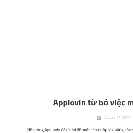
Thông báo ngày phát hành
Sh
January 17, 2023
Trang web chính thức của bộ truyện Edens Zero đã đăng tải
2023. Đội ngũ sản xuất chính: Tổng giám đốc: Shinji Ishiha