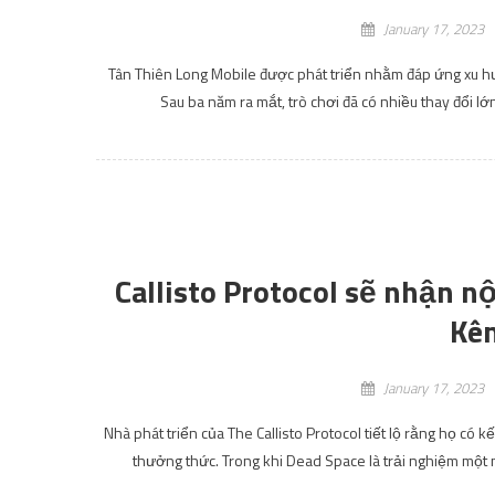
January 17, 2023
Tân Thiên Long Mobile được phát triển nhằm đáp ứng xu hư
Sau ba năm ra mắt, trò chơi đã có nhiều thay đổi lớ
Callisto Protocol sẽ nhận n
Kê
January 17, 2023
Nhà phát triển của The Callisto Protocol tiết lộ rằng họ có
thưởng thức. Trong khi Dead Space là trải nghiệm một n