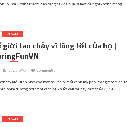
ned – Game chuyển thể mở đăng ký
tặng hấp dẫn | SharingFunVN
Quynh Nhu
Comment(0)
thông qua trang web chính thức của trò chơi. NetEase và Warner Bros đã 
ể người chơi có thể đăng ký trước và nhận những phần quà hấp dẫn. Hiện
ame đã có gần […]
TIN GAME
t thúc sau 3 chương | SharingFunV
Quynh Nhu
Comment(0)
 năm nay đã tiết lộ rằng manga Asobi Asobase (Play and Let Play) của Rin