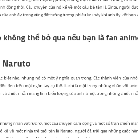
ạnh đồng thời. Câu chuyện của nó kể về một cậu bé tên là Ginta, người đư
của anh ấy trong vùng đất tưởng tượng phiêu lưu này khi anh ấy kết bạn 
không thể bỏ qua nếu bạn là fan anim
– Naruto
ặc biệt nào, nhưng nó có một ý nghĩa quan trọng. Các thành viên của nh
ều đeo trên một ngón tay cụ thể. Itachi là một trong những nhân vật ani
 và chiếc nhẫn mang tính biểu tượng của anh là một trong những chiếc nh
 những nhân vật rực rỡ, một câu chuyện cảm động và một số trận chiến ma
ó kể về một ninja trẻ tuổi tên là Naruto, người đã trải qua những cuộc hà