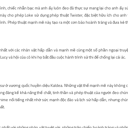
ình, chiếc nhẫn bạc mà anh ấy luôn đeo đã thực sự mang lại cho anh ấy s
ày cho phép Loke sử dụng phép thuật Twister, đặc biệt hữu ích cho anh 
mình. Phép thuật mạnh mẽ này tạo ra một cơn bão hoành tráng và đưa kẻ t
c nhất với các nhân vật hấp dẫn và mạnh mẽ cùng một số phần ngoại truy
ucy và hội của cô khi họ bắt đầu cuộc hành trình sử thi để chống lại cái ác.
háp sư ở vương quốc huyền diệu Kaldea. Những vật thể mạnh mẽ này không c
ăng đáng kể khả năng thể chất, tinh thần và phép thuật của người đeo chún
nime nổi tiếng nhất nhờ sức mạnh độc đáo và lịch sử hấp dẫn, nhưng chú
ất.
 nhất với những nhân vật tuyệt vời, những trận chiến hoành tráng và nhữ