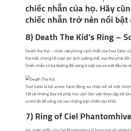
chiếc nhẫn của họ. Hãy cùng
chiếc nhẫn trở nên nổi bật
8) Death The Kid’s Ring – S
Death the Kid – nhân vật phong cách nhất của Soul Eater cũ
Kid mắc chứng rối loạn ám ảnh cưỡng chế, mọi thứ phải đối xứ
Chiếc nhẫn có ba đường đối xứng ở mặt sau và một đầu lâu ở
Soul Eater là bộ anime hành động vui nhộn kể về một nhóm
Tất cả những đứa trẻ phải học cách làm việc theo cặp kể từ 
vũ khí đó để sống sót sau những trận chiến tàn khốc.
7) Ring of Ciel Phantomhive
Hai chiếc nhẫn của Ciel Phantomhive là hai trong số những