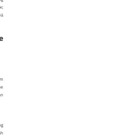
ợc
và
e
óm
me
ẫn
ng
nh