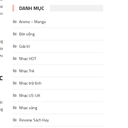
ai
DANH MỤC
ền
Anime – Manga
Đời sống
ng
Giải trí
ịa
ưu
Nhạc HOT
Nhạc Trẻ
c
Nhạc trữ tình
Nhạc US-UK
ặc
Nhạc vàng
ng
Review Sách Hay