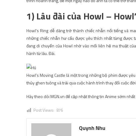
trình hoành tráng, để một ngày nào đó anh ta có thể trở thà
1) Lâu đài của Howl – Howl
Howl’s Ring dễ dàng trở thành chiếc nhẫn nổi tiếng và ma
những chiếc nhẫn hư cấu được yêu thích nhất từng được tạo
đang di chuyển của Howl nhờ vào mối liên hệ ma thuật của ch
hành từ lâu. Đài.
Howl’s Moving Castle là một trong những bộ phim được yêu t
thủy ghen tuông và trải qua cuộc hành trình thay đổi cuộc đời 
Hãy theo dõi MGN.vn để cập nhật thông tin Anime sớm nhất
Post Views:
876
Quynh Nhu