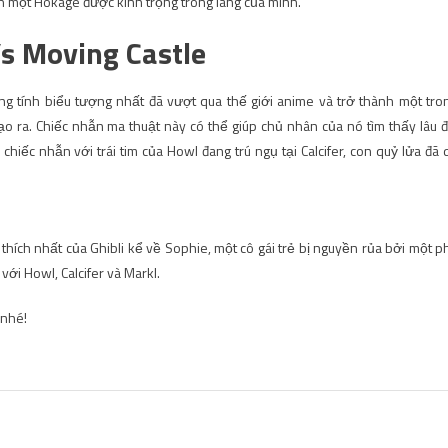
nh một Hokage được kính trọng trong làng của mình.
’s Moving Castle
ng tính biểu tượng nhất đã vượt qua thế giới anime và trở thành một tro
 ra. Chiếc nhẫn ma thuật này có thể giúp chủ nhân của nó tìm thấy lâu đ
iếc nhẫn với trái tim của Howl đang trú ngụ tại Calcifer, con quỷ lửa đã 
hích nhất của Ghibli kể về Sophie, một cô gái trẻ bị nguyền rủa bởi một p
với Howl, Calcifer và Markl.
 nhé!