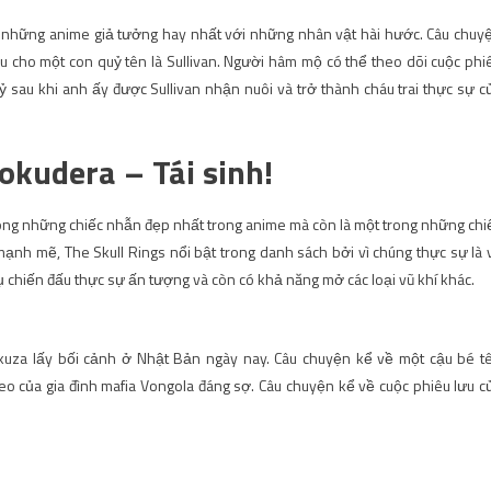
g những anime giả tưởng hay nhất với những nhân vật hài hước. Câu chuy
u cho một con quỷ tên là Sullivan. Người hâm mộ có thể theo dõi cuộc phi
 sau khi anh ấy được Sullivan nhận nuôi và trở thành cháu trai thực sự c
okudera – Tái sinh!
rong những chiếc nhẫn đẹp nhất trong anime mà còn là một trong những chi
nh mẽ, The Skull Rings nổi bật trong danh sách bởi vì chúng thực sự là 
 chiến đấu thực sự ấn tượng và còn có khả năng mở các loại vũ khí khác.
kuza lấy bối cảnh ở Nhật Bản ngày nay. Câu chuyện kể về một cậu bé t
eo của gia đình mafia Vongola đáng sợ. Câu chuyện kể về cuộc phiêu lưu c