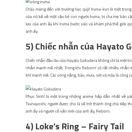
Chào mừng đến với trường học quỷ! Iruma-kun là một tron
của nó kể về một cậu bé con người Iruma, bị cha mẹ bán cậ
lưu của anh ấy khi Iruma bước vào và khám phá thế giới quỷ
anh ấy.
5) Chiếc nhẫn của Hayato G
Chiếc nhẫn đầu lâu của Hayato Gokudera không chỉ là một t
nhẫn mạnh mẽ nhất. Trong khi Reborn! có rất nhiều nhẫn mạ
khí mạnh mẽ. Các vòng nắng, bão, mưa, sét và mây là công cụ
Phục Sinh! là một trong những anime hấp dẫn nhất về ya
Tsunayoshi, người được cho là sẽ trở thành ông chủ tiếp th
anh ấy và người cố vấn mới của anh ấy, Reborn.
4) Loke’s Ring – Fairy Tail