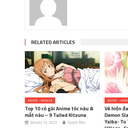
RELATED ARTICLES
ANIME - MANGA
ANIME - MA
Top 10 cô gái Anime tóc nâu &
Vé hiện đ
mắt nâu – 9 Tailed Kitsune
Demon Sla
Yaiba- To
January 15, 2023
Quynh Nhu