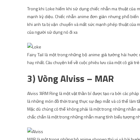
Trong khi Loke hiếm khi sử dụng chiếc nhẫn ma thuật của m
mạnh kỳ diệu. Chiếc nhẫn anime đơn giản nhưng phổ biến n
khi anh ta bị vận chuyển và mất sức mạnh phép thuật của 
của người sử dụng nó đi xa
Fairy Tail là một trong những bộ anime giả tưởng hài hướ
hay nhất. Câu chuyện kể về cuộc phiêu lưu của một cô gái trẻ L
3) Vòng Alviss – MAR
Alviss ‘ARM Ring là một vật thần bí được tạo ra bởi các p
là những món đồ thời trang thực sự đẹp mắt và có thể làm t
Mặc dù chúng có thể không phải là một trong những nhẫn a
chắc chắn là một trong những nhẫn mang tính biểu tượng nh
MAR là một trong những bộ anime shonen thú vị và hài hước