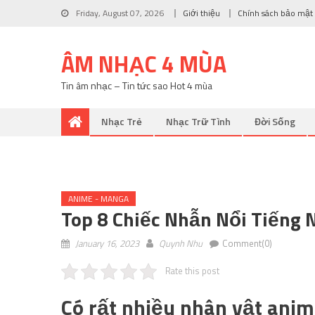
Friday, August 07, 2026
Giới thiệu
Chính sách bảo mật
ÂM NHẠC 4 MÙA
Tin âm nhạc – Tin tức sao Hot 4 mùa
Nhạc Trẻ
Nhạc Trữ Tình
Đời Sống
ANIME - MANGA
Top 8 Chiếc Nhẫn Nổi Tiếng 
January 16, 2023
Quynh Nhu
Comment(0)
Rate this post
Có rất nhiều nhân vật anim