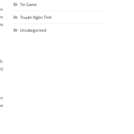
Tin Game
ện
êu
Truyện Ngôn Tình
ủa
Uncategorized
ếc
vũ
ên
ủa