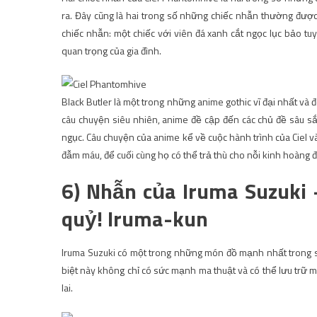
ra. Đây cũng là hai trong số những chiếc nhẫn thường được 
chiếc nhẫn: một chiếc với viên đá xanh cắt ngọc lục bảo tu
quan trọng của gia đình.
Black Butler là một trong những anime gothic vĩ đại nhất và
câu chuyện siêu nhiên, anime đề cập đến các chủ đề sâu sắ
ngục. Câu chuyện của anime kể về cuộc hành trình của Ciel v
đẫm máu, để cuối cùng họ có thể trả thù cho nỗi kinh hoàng đã 
6) Nhẫn của Iruma Suzuki
quỷ! Iruma-kun
Iruma Suzuki có một trong những món đồ mạnh nhất trong s
biệt này không chỉ có sức mạnh ma thuật và có thể lưu trữ
lai.