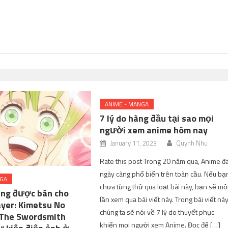
ANIME - MANGA
7 lý do hàng đầu tại sao mọi
người xem anime hôm nay
January 11, 2023
Quynh Nhu
Rate this post Trong 20 năm qua, Anime đ
ngày càng phổ biến trên toàn cầu. Nếu bạ
NGA
chưa từng thử qua loạt bài này, bạn sẽ mộ
ang được bán cho
lần xem qua bài viết này. Trong bài viết này
yer: Kimetsu No
chúng ta sẽ nói về 7 lý do thuyết phục
 The Swordsmith
khiến mọi người xem Anime. Đọc để […]