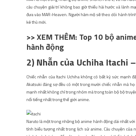
câu chuyện giải trí không bao giờ thiếu hài hước và lành m
đưa vào MAR-Heaven. Người hâm mộ sẽ theo dõi hành trình 
kẻ thù mới.
>> XEM THÊM: Top 10 bộ anime 
hành động
2) Nhẫn của Uchiha Itachi 
Chiếc nhẫn của Itachi Uchiha không có bất kỳ sức mạnh đ
Akatsuki đáng sợ đều có một trong mười chiếc nhẫn mà họ đ
mạnh nhất không chỉ trong nhóm mà trong toàn bộ bộ truyện
nổi tiếng nhất trong thế giới anime.
Naruto là một trong những bộ anime hành động dài nhất với
tính biểu tượng nhất trong lịch sử anime. Câu chuyện của n