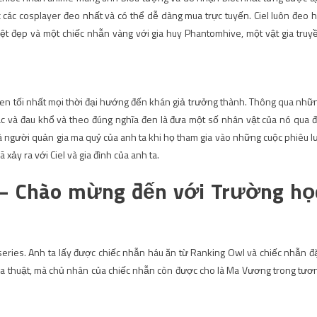
các cosplayer đeo nhất và có thể dễ dàng mua trực tuyến. Ciel luôn đeo h
yệt đẹp và một chiếc nhẫn vàng với gia huy Phantomhive, một vật gia truy
 đen tối nhất mọi thời đại hướng đến khán giả trưởng thành. Thông qua nhữ
c và đau khổ và theo đúng nghĩa đen là đưa một số nhân vật của nó qua đ
à người quản gia ma quỷ của anh ta khi họ tham gia vào những cuộc phiêu l
xảy ra với Ciel và gia đình của anh ta.
 – Chào mừng đến với Trường họ
eries. Anh ta lấy được chiếc nhẫn háu ăn từ Ranking Owl và chiếc nhẫn đ
 ma thuật, mà chủ nhân của chiếc nhẫn còn được cho là Ma Vương trong tươ