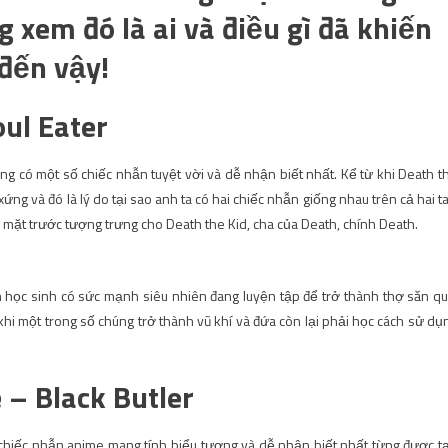
 xem đó là ai và điều gì đã khiến
 đến vậy!
oul Eater
ng có một số chiếc nhẫn tuyệt vời và dễ nhận biết nhất. Kể từ khi Death t
ng và đó là lý do tại sao anh ta có hai chiếc nhẫn giống nhau trên cả hai ta
 mặt trước tượng trưng cho Death the Kid, cha của Death, chính Death.
 học sinh có sức mạnh siêu nhiên đang luyện tập để trở thành thợ săn qu
khi một trong số chúng trở thành vũ khí và đứa còn lại phải học cách sử dụ
 – Black Butler
 chiếc nhẫn anime mang tính biểu tượng và dễ nhận biết nhất từng được t