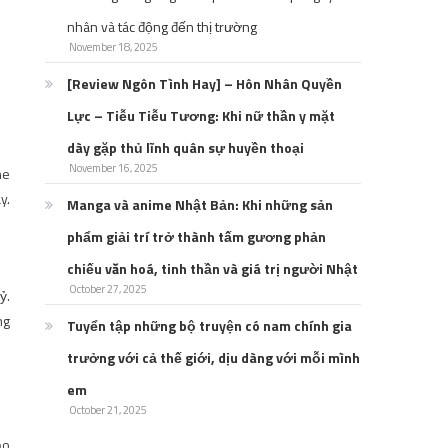
nhân và tác động đến thị trường
November 18, 2025
[Review Ngôn Tình Hay] – Hôn Nhân Quyền
Lực – Tiễu Tiễu Tương: Khi nữ thần y mặt
dày gặp thủ lĩnh quân sự huyền thoại
November 16, 2025
he
y.
Manga và anime Nhật Bản: Khi những sản
phẩm giải trí trở thành tấm gương phản
chiếu văn hoá, tinh thần và giá trị người Nhật
October 27, 2025
ỷ.
ng
Tuyển tập những bộ truyện có nam chính gia
trưởng với cả thế giới, dịu dàng với mỗi mình
em
October 21, 2025
ạo