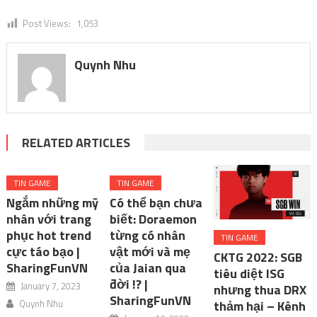
Post Views:
1,053
Quynh Nhu
RELATED ARTICLES
TIN GAME
TIN GAME
Ngắm những mỹ
Có thể bạn chưa
nhân với trang
biết: Doraemon
phục hot trend
từng có nhân
TIN GAME
cực táo bạo |
vật mới và mẹ
CKTG 2022: SGB
SharingFunVN
của Jaian qua
tiêu diệt ISG
đời !? |
January 7, 2023
nhưng thua DRX
SharingFunVN
Quynh Nhu
thảm hại – Kênh