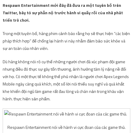
Respawn Entertainment mới đây đã đưa ra một tuyên bố trên
Twitter, bày tỏ sự phẫn nộ trước hành vi quấy rối của nhà phát
triển trò chơi.
Trong một tuyên bố, hãng phim cảnh báo rằng họ sẽ thực hiện “các biện
pháp thích hợp” để chống lại hành vi này nhằm đảm bảo sức khỏe và
sự an toàn của nhân viên.
Dù hãng không nói rõ cụ thể những người chơi đã xúc phạm đội game
nhưng điều đó thực sự gây tổn thương, ảnh hưởng tâm lý nặng nề đối
với họ. Có một thực tế không thể phủ nhận là người chơi Apex Legends
Mobile ngày càng quá khích, một số lời nói thiếu suy nghĩ và quá khắt
khe khiến đội ngũ làm game rất đau lòng và chán nản trong khâu vận
hành. thực hiện sản phẩm.
Respawn Entertainment nói về hành vi cực đoan của các game thủ.