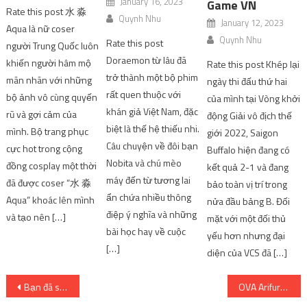
January 16, 2023
Game VN
Rate this post 水 淼
Quynh Nhu
January 12, 2023
Aqua là nữ coser
Quynh Nhu
Rate this post
người Trung Quốc luôn
Doraemon từ lâu đã
khiến người hâm mộ
Rate this post Khép lại
trở thành một bộ phim
mãn nhãn với những
ngày thi đấu thứ hai
rất quen thuộc với
bộ ảnh vô cùng quyến
của mình tại Vòng khởi
khán giả Việt Nam, đặc
rũ và gợi cảm của
động Giải vô địch thế
biệt là thế hệ thiếu nhi.
mình. Bộ trang phục
giới 2022, Saigon
Câu chuyện về đôi bạn
cực hot trong cộng
Buffalo hiện đang có
Nobita và chú mèo
đồng cosplay một thời
kết quả 2-1 và đang
máy đến từ tương lai
đã được coser “水 淼
bảo toàn vị trí trong
ẩn chứa nhiều thông
Aqua” khoác lên mình
nửa đầu bảng B. Đối
điệp ý nghĩa và những
và tạo nên […]
mặt với một đối thủ
bài học hay về cuộc
yếu hơn nhưng đại
[…]
diện của VCS đã […]
Post
Bạn đã sẵn sàng Navigators? Sự kiện Halloween của Alchemy Stars sắp ra mắt. – Quảng cáo
OVA Arifureta Season 2 đã công bố trailer và ngày phát hành