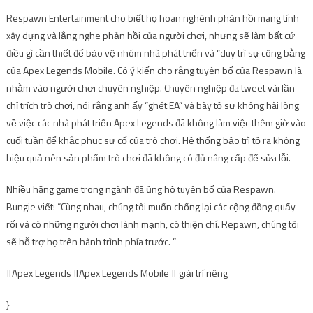
Respawn Entertainment cho biết họ hoan nghênh phản hồi mang tính
xây dựng và lắng nghe phản hồi của người chơi, nhưng sẽ làm bất cứ
điều gì cần thiết để bảo vệ nhóm nhà phát triển và “duy trì sự công bằng
của Apex Legends Mobile. Có ý kiến ​​cho rằng tuyên bố của Respawn là
nhằm vào người chơi chuyên nghiệp. Chuyên nghiệp đã tweet vài lần
chỉ trích trò chơi, nói rằng anh ấy “ghét EA” và bày tỏ sự không hài lòng
về việc các nhà phát triển Apex Legends đã không làm việc thêm giờ vào
cuối tuần để khắc phục sự cố của trò chơi. Hệ thống bảo trì tỏ ra không
hiệu quả nên sản phẩm trò chơi đã không có đủ nâng cấp để sửa lỗi.
Nhiều hãng game trong ngành đã ủng hộ tuyên bố của Respawn.
Bungie viết: “Cùng nhau, chúng tôi muốn chống lại các cộng đồng quấy
rối và có những người chơi lành mạnh, có thiện chí. Repawn, chúng tôi
sẽ hỗ trợ họ trên hành trình phía trước. ”
#Apex Legends #Apex Legends Mobile # giải trí riêng
}