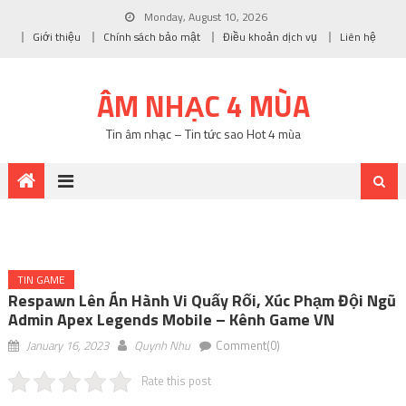
Monday, August 10, 2026
Giới thiệu
Chính sách bảo mật
Điều khoản dịch vụ
Liên hệ
ÂM NHẠC 4 MÙA
Tin âm nhạc – Tin tức sao Hot 4 mùa
TIN GAME
Respawn Lên Án Hành Vi Quấy Rối, Xúc Phạm Đội Ngũ
Admin Apex Legends Mobile – Kênh Game VN
January 16, 2023
Quynh Nhu
Comment(0)
Rate this post