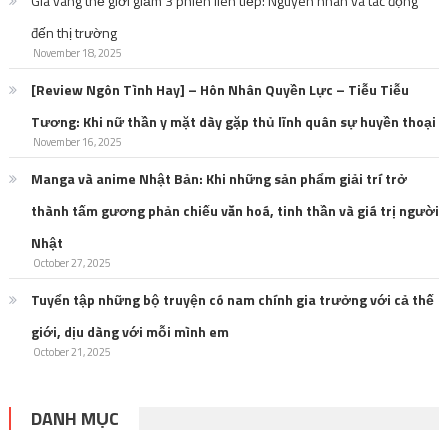
Giá vàng thế giới giảm 3 phiên liên tiếp: Nguyên nhân và tác động
đến thị trường
November 18, 2025
[Review Ngôn Tình Hay] – Hôn Nhân Quyền Lực – Tiễu Tiễu
Tương: Khi nữ thần y mặt dày gặp thủ lĩnh quân sự huyền thoại
November 16, 2025
Manga và anime Nhật Bản: Khi những sản phẩm giải trí trở
thành tấm gương phản chiếu văn hoá, tinh thần và giá trị người
Nhật
October 27, 2025
Tuyển tập những bộ truyện có nam chính gia trưởng với cả thế
giới, dịu dàng với mỗi mình em
October 21, 2025
DANH MỤC