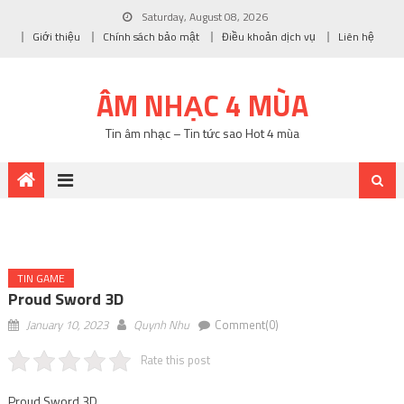
Saturday, August 08, 2026
Giới thiệu
Chính sách bảo mật
Điều khoản dịch vụ
Liên hệ
ÂM NHẠC 4 MÙA
Tin âm nhạc – Tin tức sao Hot 4 mùa
TIN GAME
Proud Sword 3D
January 10, 2023
Quynh Nhu
Comment(0)
Rate this post
Proud Sword 3D