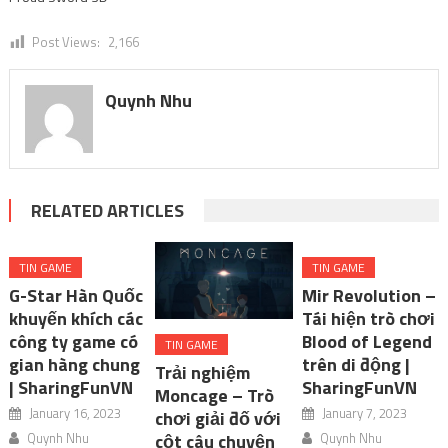
Post Views:
2,166
Quynh Nhu
RELATED ARTICLES
TIN GAME
TIN GAME
G-Star Hàn Quốc
Mir Revolution –
khuyến khích các
Tái hiện trò chơi
công ty game có
Blood of Legend
TIN GAME
gian hàng chung
trên di động |
Trải nghiệm
| SharingFunVN
SharingFunVN
Moncage – Trò
January 16, 2023
January 7, 2023
chơi giải đố với
Quynh Nhu
Quynh Nhu
cột câu chuyện