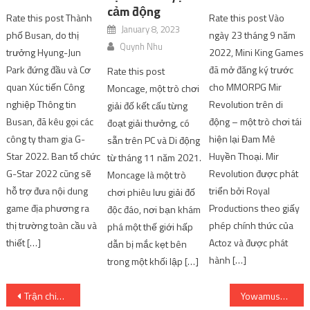
cảm động
Rate this post Thành
Rate this post Vào
January 8, 2023
phố Busan, do thị
ngày 23 tháng 9 năm
Quynh Nhu
trưởng Hyung-Jun
2022, Mini King Games
Park đứng đầu và Cơ
đã mở đăng ký trước
Rate this post
quan Xúc tiến Công
cho MMORPG Mir
Moncage, một trò chơi
nghiệp Thông tin
Revolution trên di
giải đố kết cấu từng
Busan, đã kêu gọi các
động – một trò chơi tái
đoạt giải thưởng, có
công ty tham gia G-
hiện lại Đam Mê
sẵn trên PC và Di động
Star 2022. Ban tổ chức
Huyền Thoại. Mir
từ tháng 11 năm 2021.
G-Star 2022 cũng sẽ
Revolution được phát
Moncage là một trò
hỗ trợ đưa nội dung
triển bởi Royal
chơi phiêu lưu giải đố
game địa phương ra
Productions theo giấy
độc đáo, nơi bạn khám
thị trường toàn cầu và
phép chính thức của
phá một thế giới hấp
thiết […]
Actoz và được phát
dẫn bị mắc kẹt bên
hành […]
trong một khối lập […]
Post
Trận chiến toàn sao R [Game Review]
Yowamushi Pedal Limit Break – 04