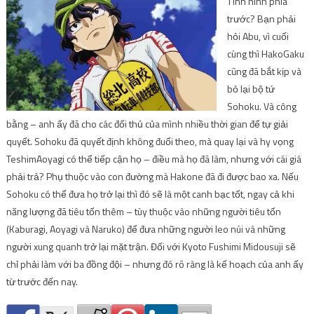
Tình hình phía
trước? Bạn phải
hỏi Abu, vì cuối
cùng thì HakoGaku
cũng đã bắt kịp và
bỏ lại bộ tứ
Sohoku. Và công
bằng – anh ấy đã cho các đối thủ của mình nhiều thời gian để tự giải
quyết. Sohoku đã quyết định không đuổi theo, mà quay lại và hy vọng
TeshimAoyagi có thể tiếp cận họ – điều mà họ đã làm, nhưng với cái giá
phải trả? Phụ thuộc vào con đường mà Hakone đã đi được bao xa. Nếu
Sohoku có thể đưa họ trở lại thì đó sẽ là một canh bạc tốt, ngay cả khi
năng lượng đã tiêu tốn thêm – tùy thuộc vào những người tiêu tốn
(Kaburagi, Aoyagi và Naruko) để đưa những người leo núi và những
người xung quanh trở lại mặt trận. Đối với Kyoto Fushimi Midousuji sẽ
chỉ phải làm với ba đồng đội – nhưng đó rõ ràng là kế hoạch của anh ấy
từ trước đến nay.