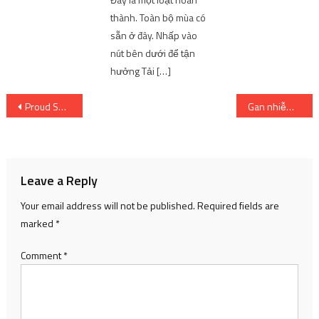
thành. Toàn bộ mùa có
sẵn ở đây. Nhấp vào
nút bên dưới để tận
hưởng Tải […]
Post
Proud Sword 3D
Gan nhiễm mỡ khiến men gan tăng gấp 13 lần
navigation
Leave a Reply
Your email address will not be published.
Required fields are
marked
*
Comment
*