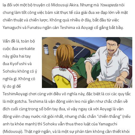
lạ đối với một bộ truyện có Midousuji Akira. Nhưng mà
Yowapeda
nói
chung làm tốt công việc bám sát thực tế của giải đua xe đạp lớn về mặt
chiến thuật và chiến lược. Không quá nhiều ở đây, bắt đầu từ việc
Yamaguchi và Funatsu ngăn cản Teshima và Aoyagi cố gắng bắt bầy.
Vấn đề là, toàn bộ
cuộc đua verkakte
này giữa hai tay
đua KyoFushi và
Sohoku không có ý
nghĩa gì. Không có
lý do gì để
TeshimAoyagi chơi cùng với điều vô nghĩa này, đặc biệt là coi các quy tắc
là một gotcha. Teshima là vận động viên leo núi gần như chắc chắn về
đích cuối cùng trong số bốn tay đua, vì vậy ngay cả với Aoyagi là vận
động viên chạy nước rút giỏi nhất, nhưng chắc chắn “chiến thắng” (nếu
anh ta khỏe mạnh) thì Sohoku vẫn thua theo luật của Yamaguchi
(Midousuji). Thật ngớ ngẩn, và là một sự phân tâm không cần thiết khỏi