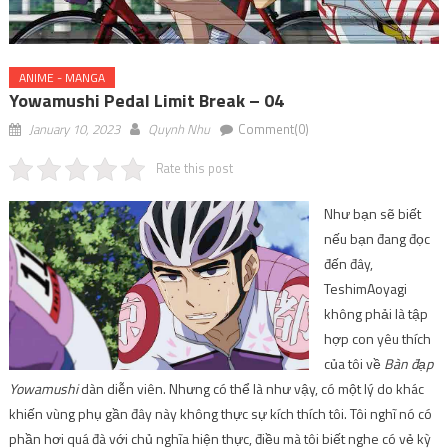
ANIME - MANGA
Yowamushi Pedal Limit Break – 04
January 10, 2023
Quynh Nhu
Comment(0)
Rate this post
Như bạn sẽ biết
nếu bạn đang đọc
đến đây,
TeshimAoyagi
không phải là tập
hợp con yêu thích
của tôi về
Bàn đạp
Yowamushi
dàn diễn viên. Nhưng có thể là như vậy, có một lý do khác
khiến vùng phụ gần đây này không thực sự kích thích tôi. Tôi nghĩ nó có
phần hơi quá đà với chủ nghĩa hiện thực, điều mà tôi biết nghe có vẻ kỳ