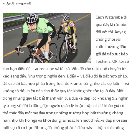
cuộc đua thực tế.
Cách Watanabe đi
qua đây là cái móc
đối với tôi. Aoyagi
chống chọi với
chấn thương đầu
gối để tiếp tục kéo
Teshima, OK, tôi sẽ
cho bạn điều đó – adrenaline và tất cả. Vấn đề xảy ra khi nó chuyển từ
kéo sang đẩy. Như trong, nghĩa đen là đẩy – và điều đó là bất hợp pháp.
Dù sao thì bất hợp pháp trong Tour de France cũng như các sự kiện – và
không có dấu hiệu nào cho thấy quy tắc không nên tồn tại ở đây. Một
trong những quy tắc bất thành văn của đua xe đạp (có khoảng 9,2 nghìn
tỷ trong số đó) là đồng đội, người quản lý hoặc thậm chí là khán giả có
thể thúc đẩy một tay đua trong những trường hợp bất thường, chẳng
hạn như khi họ ngã và khởi động lại hoặc lên một chiếc xe đạp mới sau
một sự cố cơ học. Nhưng đó không phải là điều này – thậm chí không