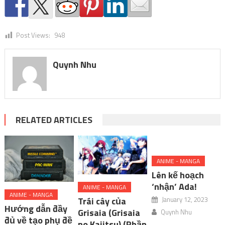
Post Views:
948
Quynh Nhu
RELATED ARTICLES
ANIME - MANGA
Lên kế hoạch
‘nhận’ Ada!
ANIME - MANGA
ANIME - MANGA
January 12, 2023
Trái cây của
Hướng dẫn đầy
Grisaia (Grisaia
Quynh Nhu
đủ về tạo phụ đề
no Kajitsu) (Phần