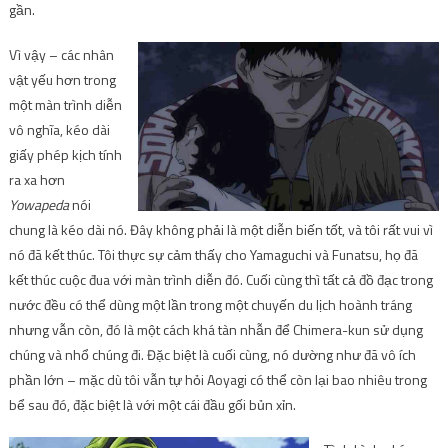
gần.
Vì vậy – các nhân
vật yếu hơn trong
một màn trình diễn
vô nghĩa, kéo dài
giấy phép kịch tính
ra xa hơn
Yowapeda
nói
chung là kéo dài nó. Đây không phải là một diễn biến tốt, và tôi rất vui vì
nó đã kết thúc. Tôi thực sự cảm thấy cho Yamaguchi và Funatsu, họ đã
kết thúc cuộc đua với màn trình diễn đó. Cuối cùng thì tất cả đồ đạc trong
nước đều có thể dùng một lần trong một chuyến du lịch hoành tráng
nhưng vẫn còn, đó là một cách khá tàn nhẫn để Chimera-kun sử dụng
chúng và nhổ chúng đi. Đặc biệt là cuối cùng, nó dường như đã vô ích
phần lớn – mặc dù tôi vẫn tự hỏi Aoyagi có thể còn lại bao nhiêu trong
bể sau đó, đặc biệt là với một cái đầu gối bủn xỉn.