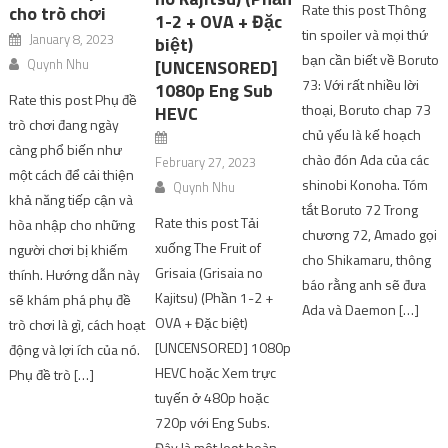
Rate this post Thông
cho trò chơi
1-2 + OVA + Đặc
tin spoiler và mọi thứ
January 8, 2023
biệt)
bạn cần biết về Boruto
Quynh Nhu
[UNCENSORED]
73: Với rất nhiều lời
1080p Eng Sub
Rate this post Phụ đề
thoại, Boruto chap 73
HEVC
trò chơi đang ngày
chủ yếu là kế hoạch
càng phổ biến như
chào đón Ada của các
February 27, 2023
một cách để cải thiện
shinobi Konoha. Tóm
Quynh Nhu
khả năng tiếp cận và
tắt Boruto 72 Trong
Rate this post Tải
hòa nhập cho những
chương 72, Amado gọi
xuống The Fruit of
người chơi bị khiếm
cho Shikamaru, thông
Grisaia (Grisaia no
thính. Hướng dẫn này
báo rằng anh sẽ đưa
Kajitsu) (Phần 1-2 +
sẽ khám phá phụ đề
Ada và Daemon […]
OVA + Đặc biệt)
trò chơi là gì, cách hoạt
[UNCENSORED] 1080p
động và lợi ích của nó.
HEVC hoặc Xem trực
Phụ đề trò […]
tuyến ở 480p hoặc
720p với Eng Subs.
Đây là một loạt hoàn