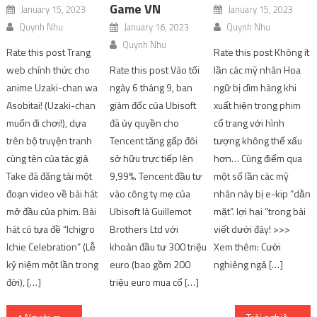
Game VN
January 15, 2023
January 15, 2023
Quynh Nhu
January 16, 2023
Quynh Nhu
Quynh Nhu
Rate this post Trang
Rate this post Không ít
web chính thức cho
Rate this post Vào tối
lần các mỹ nhân Hoa
anime Uzaki-chan wa
ngày 6 tháng 9, ban
ngữ bị dìm hàng khi
Asobitai! (Uzaki-chan
giám đốc của Ubisoft
xuất hiện trong phim
muốn đi chơi!), dựa
đã ủy quyền cho
cổ trang với hình
trên bộ truyện tranh
Tencent tăng gấp đôi
tượng không thể xấu
cùng tên của tác giả
sở hữu trực tiếp lên
hơn… Cùng điểm qua
Take đã đăng tải một
9,99%. Tencent đầu tư
một số lần các mỹ
đoạn video về bài hát
vào công ty mẹ của
nhân này bị e-kip “dằn
mở đầu của phim. Bài
Ubisoft là Guillemot
mặt”. lợi hại ”trong bài
hát có tựa đề “Ichigro
Brothers Ltd với
viết dưới đây! >>>
Ichie Celebration” (Lễ
khoản đầu tư 300 triệu
Xem thêm: Cười
kỷ niệm một lần trong
euro (bao gồm 200
nghiêng ngả […]
đời), […]
triệu euro mua cổ […]