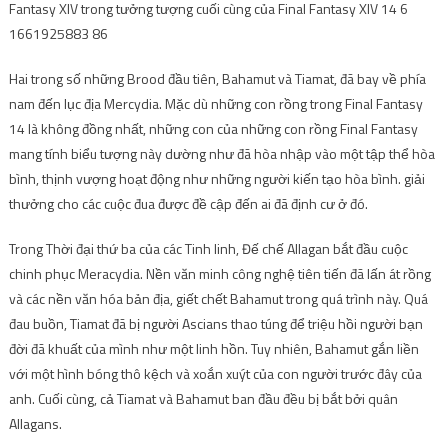
Hai trong số những Brood đầu tiên, Bahamut và Tiamat, đã bay về phía
nam đến lục địa Mercydia. Mặc dù những con rồng trong Final Fantasy
14 là không đồng nhất, những con của những con rồng Final Fantasy
mang tính biểu tượng này dường như đã hòa nhập vào một tập thể hòa
bình, thịnh vượng hoạt động như những người kiến ​​tạo hòa bình. giải
thưởng cho các cuộc đua được đề cập đến ai đã định cư ở đó.
Trong Thời đại thứ ba của các Tinh linh, Đế chế Allagan bắt đầu cuộc
chinh phục Meracydia. Nền văn minh công nghệ tiên tiến đã lấn át rồng
và các nền văn hóa bản địa, giết chết Bahamut trong quá trình này. Quá
đau buồn, Tiamat đã bị người Ascians thao túng để triệu hồi người bạn
đời đã khuất của mình như một linh hồn. Tuy nhiên, Bahamut gắn liền
với một hình bóng thô kệch và xoắn xuýt của con người trước đây của
anh. Cuối cùng, cả Tiamat và Bahamut ban đầu đều bị bắt bởi quân
Allagans.