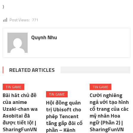
}
Post Views:
771
Quynh Nhu
RELATED ARTICLES
TIN GAME
TIN GAME
Bài hát chủ đề
Cười nghiêng
TIN GAME
của anime
ngả với tạo hình
Hội đồng quản
Uzaki-chan wa
cổ trang của các
trị Ubisoft cho
Asobitai đã
mỹ nhân Hoa
phép Tencent
được tiết lộ! |
ngữ (Phần 2) |
tăng gấp đôi cổ
SharingFunVN
SharingFunVN
phần – Kênh