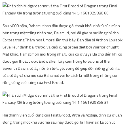
Sau 5000 năm, Bahamut ban đầu được giải thoát khỏi nhà tù của mình
bên trong mặt trăng nhân tạo, Dalamud, nơi đã gây ra sự lãng phí cho
Eorzea trong Thảm họa Umbral lần thứ bảy. Ban đầu bị Archon Louisoix
Leveilleur đánh bại trước, và cuối cùng bị tiêu diệt bởi Warrior of Light.
Mặt khác, Tiamat mòn mỏi trong nhà tù của cô ở Azys Lla cho đến khi cô
được giải thoát trước Endwalker. Lấy cảm hứng từ Scions of the
Seventh Dawn, cô ấy nổi lên từ tuyệt vọng để giúp đỡ những gì còn lại
của cô ấy và cha mẹ của Bahamut với tư cách là một trong những con
rồng sống cuối cùng của First Brood. .
Hai thành viên cuối cùng của First Brood, Vrtra và Azdaja, định cư ở Cận
Đông, trong một khu vực mà sau này được gọi là Thavnair. Là con út