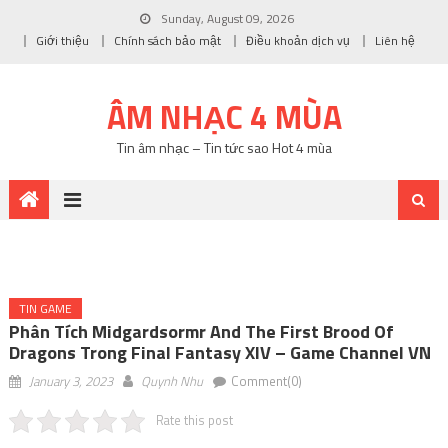
Sunday, August 09, 2026
Giới thiệu
Chính sách bảo mật
Điều khoản dịch vụ
Liên hệ
ÂM NHẠC 4 MÙA
Tin âm nhạc – Tin tức sao Hot 4 mùa
TIN GAME
Phân Tích Midgardsormr And The First Brood Of
Dragons Trong Final Fantasy XIV – Game Channel VN
January 3, 2023
Quynh Nhu
Comment(0)
Rate this post