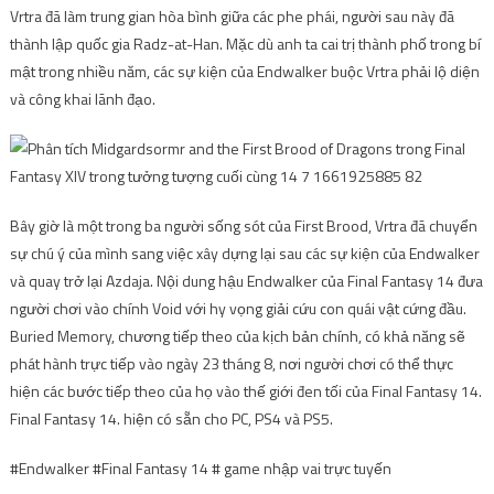
Vrtra đã làm trung gian hòa bình giữa các phe phái, người sau này đã
thành lập quốc gia Radz-at-Han. Mặc dù anh ta cai trị thành phố trong bí
mật trong nhiều năm, các sự kiện của Endwalker buộc Vrtra phải lộ diện
và công khai lãnh đạo.
Bây giờ là một trong ba người sống sót của First Brood, Vrtra đã chuyển
sự chú ý của mình sang việc xây dựng lại sau các sự kiện của Endwalker
và quay trở lại Azdaja. Nội dung hậu Endwalker của Final Fantasy 14 đưa
người chơi vào chính Void với hy vọng giải cứu con quái vật cứng đầu.
Buried Memory, chương tiếp theo của kịch bản chính, có khả năng sẽ
phát hành trực tiếp vào ngày 23 tháng 8, nơi người chơi có thể thực
hiện các bước tiếp theo của họ vào thế giới đen tối của Final Fantasy 14.
Final Fantasy 14. hiện có sẵn cho PC, PS4 và PS5.
#Endwalker #Final Fantasy 14 # game nhập vai trực tuyến