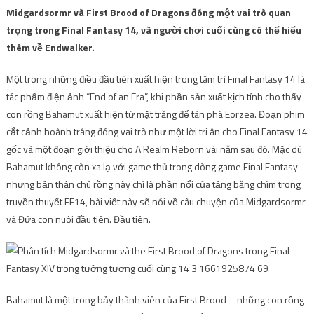
Midgardsormr và First Brood of Dragons đóng một vai trò quan
trọng trong Final Fantasy 14, và người chơi cuối cùng có thể hiểu
thêm về Endwalker.
Một trong những điều đầu tiên xuất hiện trong tâm trí Final Fantasy 14 là
tác phẩm điện ảnh “End of an Era”, khi phần sản xuất kịch tính cho thấy
con rồng Bahamut xuất hiện từ mặt trăng để tàn phá Eorzea. Đoạn phim
cắt cảnh hoành tráng đóng vai trò như một lời tri ân cho Final Fantasy 14
gốc và một đoạn giới thiệu cho A Realm Reborn vài năm sau đó. Mặc dù
Bahamut không còn xa lạ với game thủ trong dòng game Final Fantasy
nhưng bản thân chú rồng này chỉ là phần nổi của tảng băng chìm trong
truyền thuyết FF14, bài viết này sẽ nói về câu chuyện của Midgardsormr
và Đứa con nuôi đầu tiên. Đầu tiên.
Bahamut là một trong bảy thành viên của First Brood – những con rồng