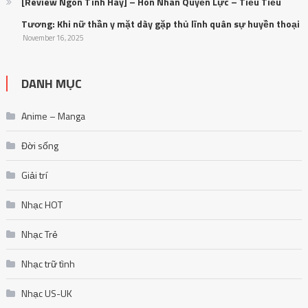
[Review Ngôn Tình Hay] – Hôn Nhân Quyền Lực – Tiễu Tiễu
Tương: Khi nữ thần y mặt dày gặp thủ lĩnh quân sự huyền thoại
November 16, 2025
DANH MỤC
Anime – Manga
Đời sống
Giải trí
Nhạc HOT
Nhạc Trẻ
Nhạc trữ tình
Nhạc US-UK