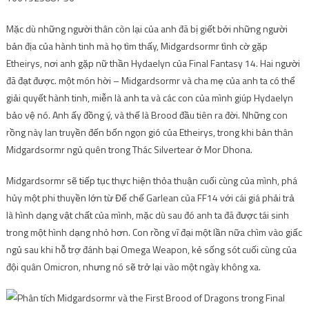
Mặc dù những người thân còn lại của anh đã bị giết bởi những người
bản địa của hành tinh mà họ tìm thấy, Midgardsormr tình cờ gặp
Etheirys, nơi anh gặp nữ thần Hydaelyn của Final Fantasy 14. Hai người
đã đạt được. một món hời – Midgardsormr và cha mẹ của anh ta có thể
giải quyết hành tinh, miễn là anh ta và các con của mình giúp Hydaelyn
bảo vệ nó. Anh ấy đồng ý, và thế là Brood đầu tiên ra đời. Những con
rồng này lan truyền đến bốn ngọn gió của Etheirys, trong khi bản thân
Midgardsormr ngủ quên trong Thác Silvertear ở Mor Dhona.
Midgardsormr sẽ tiếp tục thực hiện thỏa thuận cuối cùng của mình, phá
hủy một phi thuyền lớn từ Đế chế Garlean của FF14 với cái giá phải trả
là hình dạng vật chất của mình, mặc dù sau đó anh ta đã được tái sinh
trong một hình dạng nhỏ hơn. Con rồng vĩ đại một lần nữa chìm vào giấc
ngủ sau khi hỗ trợ đánh bại Omega Weapon, kẻ sống sót cuối cùng của
đội quân Omicron, nhưng nó sẽ trở lại vào một ngày không xa.