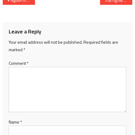
Post
Người mẫu Thái Lan chết thảm trong một vụ tai nạn giao thông
Trải nghiệm Kirby’s Dream Buffet – Lăn bất tận với quả bóng nhỏ
navigation
Leave a Reply
Your email address will not be published.
Required fields are
marked
*
Comment
*
Name
*