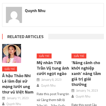
Quynh Nhu
RELATED ARTICLES
GIẢI TRÍ
GIẢI TRÍ
Mỹ nhân TVB
‘Nâng cánh cho
Trần Vỹ tung ảnh
khởi nghiệp
GIẢI TRÍ
cưới ngọt ngào
xanh’ nâng tầm
Á hậu Thảo Nhi
giá trị giải
January 8, 2023
Lê làm đại sứ
thưởng
Quynh Nhu
mạng lưới ung
January 14, 2023
thư vú Việt Nam
Rate this post Trang tin
Quynh Nhu
January 11, 2023
xứ Cảng thơm tiết lộ
Quynh Nhu
Rate this post Câu
Trần Vỹ – Trần Quốc