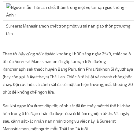
Sureerat Manasiriamon chết trong một vụ tai nạn giao thông thương
tâm
Theo tờ
Hãy cùng nói nào
Vào khoảng 1h30 sáng ngày 25/9, chiếc xe ô
tô của Sureerat Manasiriamon đã gặp tai nạn trên đường
Kanchanaphisek thuộc huyện Bang Pain, tỉnh Phra Nakhon Si Ayutthaya
(hay còn gọi là Ayutthaya) Thái Lan. Chiếc ô tô bị lật và nhanh chóng bốc
cháy. Đội cứu hỏa và cảnh sát đã có mặt tại hiện trường, mất khoảng 20
phút để khống chế ngọn lửa.
Sau khi ngọn lửa được dập tắt, cảnh sát đã tìm thấy một thi thể bị cháy
bên trong ô tô. Nạn nhân đã được đưa đi khám nghiệm tử thi. Vài ngày
sau, cảnh sát xác nhận nạn nhân trong vụ việc này là Sureerat
Manasiriamon, một người mẫu Thái Lan 34 tuổi.