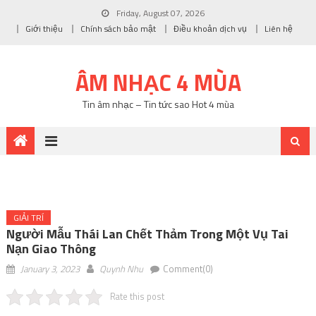
Friday, August 07, 2026
Giới thiệu
Chính sách bảo mật
Điều khoản dịch vụ
Liên hệ
ÂM NHẠC 4 MÙA
Tin âm nhạc – Tin tức sao Hot 4 mùa
GIẢI TRÍ
Người Mẫu Thái Lan Chết Thảm Trong Một Vụ Tai
Nạn Giao Thông
January 3, 2023
Quynh Nhu
Comment(0)
Rate this post