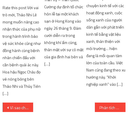
chuyện kinh tế với các
Cường dự định tổ chức
Rate this post Với vai
hoạt động xanh, cuộc
hôn lễ tại một khách
trò mới, Thảo Nhi Lê
sống xanh của người
sạn ở Hong Kong vào
mong muốn nâng cao
dân gắn với phát triển
ngày 26 tháng 9. Đám
nhận thức của phụ nữ
kinh tế bằng vật liệu
cưới diễn ra trong
trong hành trình bảo
xanh, thân thiện với
không khí ấm cúng,
vệ sức khỏe cũng như
môi trường… hiện
thân mật với sự có mặt
đồng hành cùng bệnh
đang là mối quan tâm
của gia đình hai bên và
nhân chiến đấu với
lớn của toàn cầu. Việt
[…]
căn bệnh quái ác này.
Nam cũng đang theo xu
Hoa hậu Ngọc Châu đọ
hướng này. “Khởi
vẻ nóng bỏng bên
nghiệp xanh” vào […]
Thảo Nhi và Thủy Tiên
[…]
Post
Vì sao chủ tịch tỉnh Đông Bình sợ vướng vòng lao lý?
Phân tích Midgardsormr and the First Brood of Dragons trong Final Fantasy XIV – Game Channel VN
navigation