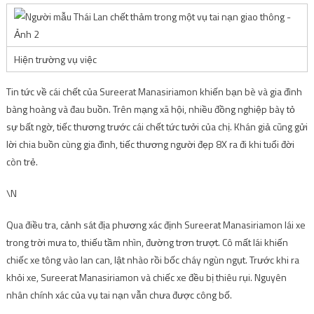
Hiện trường vụ việc
Tin tức về cái chết của Sureerat Manasiriamon khiến bạn bè và gia đình
bàng hoàng và đau buồn. Trên mạng xã hội, nhiều đồng nghiệp bày tỏ
sự bất ngờ, tiếc thương trước cái chết tức tưởi của chị. Khán giả cũng gửi
lời chia buồn cùng gia đình, tiếc thương người đẹp 8X ra đi khi tuổi đời
còn trẻ.
\N
Qua điều tra, cảnh sát địa phương xác định Sureerat Manasiriamon lái xe
trong trời mưa to, thiếu tầm nhìn, đường trơn trượt. Cô mất lái khiến
chiếc xe tông vào lan can, lật nhào rồi bốc cháy ngùn ngụt. Trước khi ra
khỏi xe, Sureerat Manasiriamon và chiếc xe đều bị thiêu rụi. Nguyên
nhân chính xác của vụ tai nạn vẫn chưa được công bố.