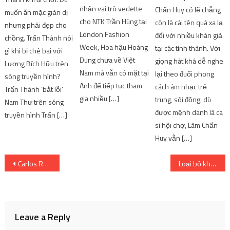
nhận vai trò vedette
Chấn Huy có lẽ chẳng
muốn ăn mặc giản dị
cho NTK Trần Hùng tại
còn là cái tên quá xa lạ
nhưng phải đẹp cho
London Fashion
đối với nhiều khán giả
chồng. Trấn Thành nói
Week, Hoa hậu Hoàng
tại các tỉnh thành. Với
gì khi bị chê bai với
Dung chưa về Việt
giọng hát khá dễ nghe
Lương Bích Hữu trên
Nam mà vẫn có mặt tại
lại theo đuổi phong
sóng truyền hình?
Anh để tiếp tục tham
cách âm nhạc trẻ
Trấn Thành ‘bắt lỗi’
gia nhiều […]
trung, sôi động, dù
Nam Thư trên sóng
được mệnh danh là ca
truyền hình Trấn […]
sĩ hội chợ, Lâm Chấn
Huy vẫn […]
Post
Carlos Rodriguez tuyên bố từ chức Giám đốc điều hành của G2 Esports | SharingFunVN
Loại bỏ khối u dạ dày sớm
navigation
Leave a Reply