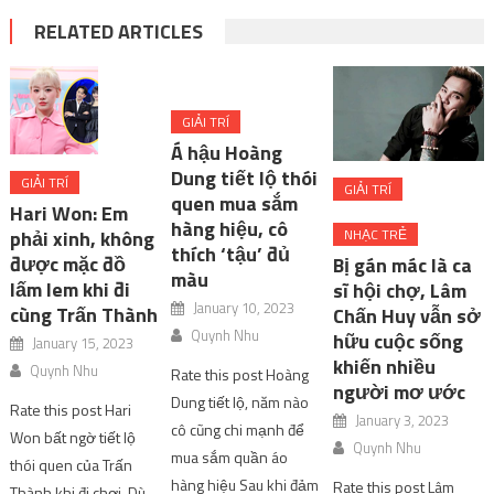
RELATED ARTICLES
GIẢI TRÍ
Á hậu Hoàng
Dung tiết lộ thói
GIẢI TRÍ
GIẢI TRÍ
quen mua sắm
Hari Won: Em
hàng hiệu, cô
NHẠC TRẺ
phải xinh, không
thích ‘tậu’ đủ
được mặc đồ
Bị gán mác là ca
màu
lấm lem khi đi
sĩ hội chợ, Lâm
January 10, 2023
cùng Trấn Thành
Chấn Huy vẫn sở
Quynh Nhu
hữu cuộc sống
January 15, 2023
khiến nhiều
Quynh Nhu
Rate this post Hoàng
người mơ ước
Dung tiết lộ, năm nào
Rate this post Hari
January 3, 2023
cô cũng chi mạnh để
Won bất ngờ tiết lộ
Quynh Nhu
mua sắm quần áo
thói quen của Trấn
hàng hiệu Sau khi đảm
Rate this post Lâm
Thành khi đi chơi. Dù