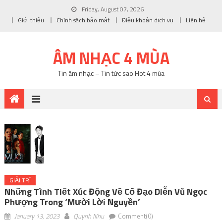
Friday, August 07, 2026
Giới thiệu
Chính sách bảo mật
Điều khoản dịch vụ
Liên hệ
ÂM NHẠC 4 MÙA
Tin âm nhạc – Tin tức sao Hot 4 mùa
GIẢI TRÍ
Những Tình Tiết Xúc Động Về Cố Đạo Diễn Vũ Ngọc
Phượng Trong ‘Mười Lời Nguyền’
January 13, 2023
Quynh Nhu
Comment(0)