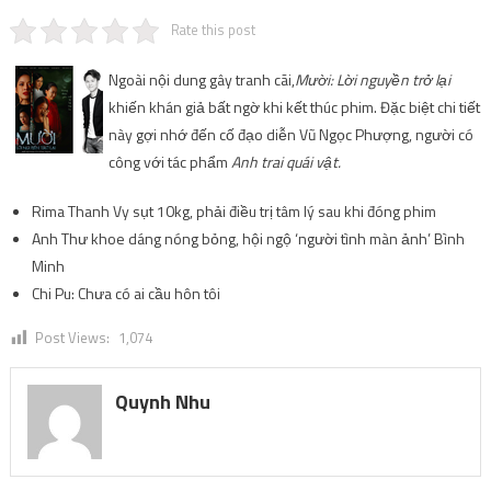
Rate this post
Ngoài nội dung gây tranh cãi,
Mười: Lời nguyền trở lại
khiến khán giả bất ngờ khi kết thúc phim. Đặc biệt chi tiết
này gợi nhớ đến cố đạo diễn Vũ Ngọc Phượng, người có
công với tác phẩm
Anh trai quái vật.
Rima Thanh Vy sụt 10kg, phải điều trị tâm lý sau khi đóng phim
Anh Thư khoe dáng nóng bỏng, hội ngộ ‘người tình màn ảnh’ Bình
Minh
Chi Pu: Chưa có ai cầu hôn tôi
Post Views:
1,074
Quynh Nhu