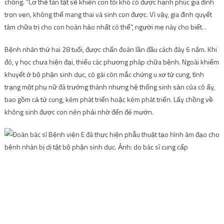
chồng. “Cơ thể tàn tật sẽ khiến con tôi khó có được hạnh phúc gia đình
trọn vẹn, không thể mang thai và sinh con được. Vì vậy, gia đình quyết
tâm chữa trị cho con hoàn hảo nhất có thể”, người mẹ này cho biết. .
Bệnh nhân thứ hai 28 tuổi, được chẩn đoán lần đầu cách đây 6 năm. Khi
đó, y học chưa hiện đại, thiếu các phương pháp chữa bệnh. Ngoài khiếm
khuyết ở bộ phận sinh dục, cô gái còn mắc chứng u xơ tử cung, tình
trạng một phụ nữ đã trưởng thành nhưng hệ thống sinh sản của cô ấy,
bao gồm cả tử cung, kém phát triển hoặc kém phát triển. Lấy chồng về
không sinh được con nên phải nhờ đến đẻ mướn.