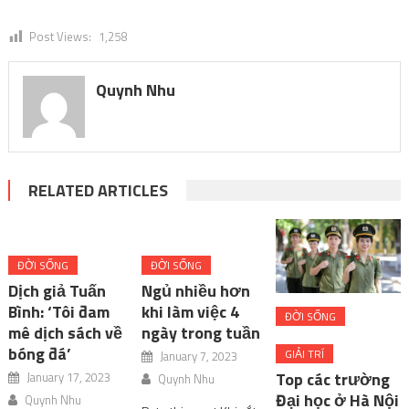
Post Views:
1,258
Quynh Nhu
RELATED ARTICLES
ĐỜI SỐNG
ĐỜI SỐNG
Dịch giả Tuấn
Ngủ nhiều hơn
Bình: ‘Tôi đam
khi làm việc 4
ĐỜI SỐNG
mê dịch sách về
ngày trong tuần
bóng đá’
GIẢI TRÍ
January 7, 2023
Top các trường
January 17, 2023
Quynh Nhu
Đại học ở Hà Nội
Quynh Nhu