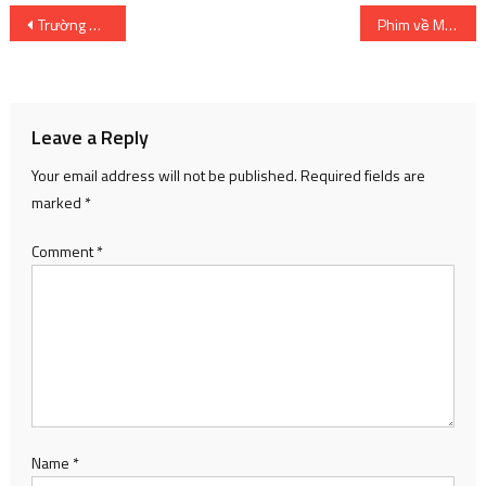
Post
Trường hợp đầu tiên mắc bệnh đậu mùa khỉ bắt đầu phát bệnh khi đi du lịch đến Dubai
Phim về Marilyn Monroe bị chỉ trích
navigation
Leave a Reply
Your email address will not be published.
Required fields are
marked
*
Comment
*
Name
*