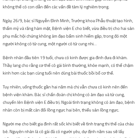
không thể có con dẫn đến các vấn đề tâm lý nghiêm trọng.
Ngày 26/9, bác sĩ Nguyễn Đình Minh, Trưởng khoa Phẫu thuật tạo hình,
thẩm mỹ và răng hàm mặt, Bệnh viện E cho biết, vừa điều trị cho hai sản
phụ mắc hội chứng không âm đạo bẩm sinh hiếm gặp, trong đó một
người không có tử cung, một người có tử cung nhi. .
Bệnh nhân đầu tiên 19 tuổi, chưa có kinh được gia đình đưa đi khám.
Thầy lang cho rằng cơ thể cô gái bình thường, khỏe mạnh, có thể chậm
kinh hơn các bạn cùng tuổi nên dùng bài thuốc bồi bổ cơ thể.
Tuy nhiên, uống thuốc gần hai năm mà chị vẫn chưa có kinh nên đến
bệnh viện khám. Bác sĩ chẩn đoán chị không có âm đạo và tử cung,
chuyển lên Bệnh viện E điều trị. Ngoài tình trạng không có âm đạo, bệnh
nhân còn bị mất cân đối lồng ngực hai bên, thiểu sản lồng ngực.
Người mẹ cho biết gia đình rất sốc khi biết về tình trạng thi thể của cháu
bé. Nguyên nhân là cô gái đã có người yêu, dự định năm sau sẽ lấy