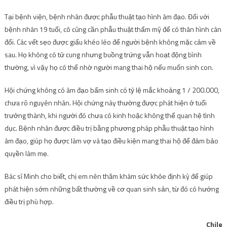
Tại bệnh viện, bệnh nhân được phẫu thuật tạo hình âm đạo. Đối với
bệnh nhân 19 tuổi, cô cũng cần phẫu thuật thẩm mỹ để có thân hình cân
đối. Các vết sẹo được giấu khéo léo để người bệnh không mặc cảm về
sau. Họ không có tử cung nhưng buồng trứng vẫn hoạt động bình
thường, vì vậy họ có thể nhờ người mang thai hộ nếu muốn sinh con.
Hội chứng không có âm đạo bẩm sinh có tỷ lệ mắc khoảng 1 / 200.000,
chưa rõ nguyên nhân. Hội chứng này thường được phát hiện ở tuổi
trưởng thành, khi người đó chưa có kinh hoặc không thể quan hệ tình
dục. Bệnh nhân được điều trị bằng phương pháp phẫu thuật tạo hình
âm đạo, giúp họ được làm vợ và tạo điều kiện mang thai hộ để đảm bảo
quyền làm mẹ.
Bác sĩ Minh cho biết, chị em nên thăm khám sức khỏe định kỳ để giúp
phát hiện sớm những bất thường về cơ quan sinh sản, từ đó có hướng
điều trị phù hợp.
Chile