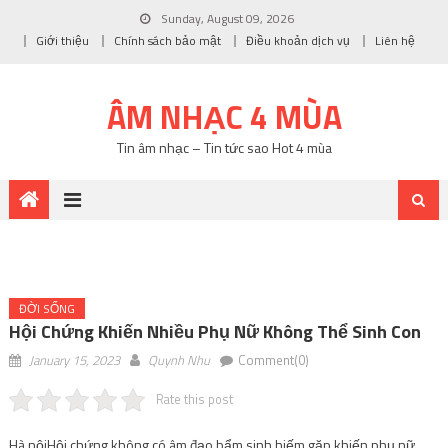
Sunday, August 09, 2026
Giới thiệu
Chính sách bảo mật
Điều khoản dịch vụ
Liên hệ
ÂM NHẠC 4 MÙA
Tin âm nhạc – Tin tức sao Hot 4 mùa
ĐỜI SỐNG
Hội Chứng Khiến Nhiều Phụ Nữ Không Thể Sinh Con
January 15, 2023
Quynh Nhu
Comment(0)
Rate this post
Hà nội
Hội chứng không có âm đạo bẩm sinh hiếm gặp khiến phụ nữ