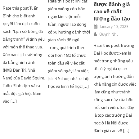
Rate this post Khi cắt
được đánh giá
Rate this post Tuấn
giảm xuống còn bốn
cao về chất
Bình cho biết anh
ngày làm việc mỗi
lượng đào tạo
quyết tâm dịch cuốn
tuần, người lao động
January 10, 2023
sách “Lịch sử bóng đá
có xu hướng dành thời
Quynh Nhu
bằng tranh” vì tình yêu
gian rảnh để ngủ.
Rate this post Trường
với môn thể thao vua.
Trong quá trình theo
Đại Học được xem là
Xôn xao Lịch sử bóng
dõi hơn 180 tổ chức
một trong những yếu
đá bằng hình ảnh
toàn cầu về việc cắt
tố có ý nghĩa quan
(NXB Dân Trí, Nhã
giảm số ngày làm việc,
trọng ảnh hưởng đến
Nam) của David Squire,
Juliet Schor, nhà xã hội
khả năng xin được việc
Tuấn Bình dịch và ra
học và kinh tế học […]
làm cũng như thành
mắt độc giả Việt Nam
công sau này của hầu
vào […]
hết sinh viên. Sau đây
là top các trường Đại
học ở Hà Nội được
đánh giá cao về […]