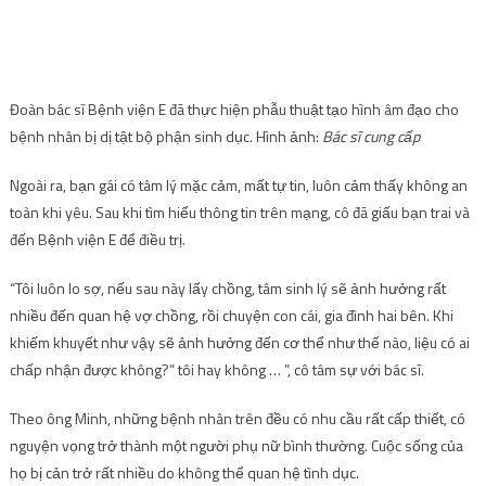
Đoàn bác sĩ Bệnh viện E đã thực hiện phẫu thuật tạo hình âm đạo cho
bệnh nhân bị dị tật bộ phận sinh dục. Hình ảnh:
Bác sĩ cung cấp
Ngoài ra, bạn gái có tâm lý mặc cảm, mất tự tin, luôn cảm thấy không an
toàn khi yêu. Sau khi tìm hiểu thông tin trên mạng, cô đã giấu bạn trai và
đến Bệnh viện E để điều trị.
“Tôi luôn lo sợ, nếu sau này lấy chồng, tâm sinh lý sẽ ảnh hưởng rất
nhiều đến quan hệ vợ chồng, rồi chuyện con cái, gia đình hai bên. Khi
khiếm khuyết như vậy sẽ ảnh hưởng đến cơ thể như thế nào, liệu có ai
chấp nhận được không?” tôi hay không … ”, cô tâm sự với bác sĩ.
Theo ông Minh, những bệnh nhân trên đều có nhu cầu rất cấp thiết, có
nguyện vọng trở thành một người phụ nữ bình thường. Cuộc sống của
họ bị cản trở rất nhiều do không thể quan hệ tình dục.