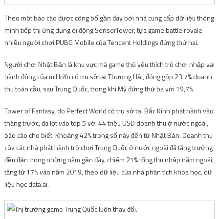
Theo một báo cáo được công bố gần đây bởi nhà cung cấp dữ liệu thông
minh tiếp thị ứng dụng di động SensorTower, tựa game battle royale
nhiều người chơi PUBG Mobile của Tencent Holdings đứng thứ hai.
Người chơi Nhật Bản là khu vực mà game thủ yêu thích trò chơi nhập vai
hành động của miHoYo có trụ sở tại Thượng Hải, đóng góp 23,7% doanh
thu toàn cầu, sau Trung Quốc, trong khi Mỹ đứng thứ ba với 19,7%.
Tower of Fantasy, do Perfect World có trụ sở tại Bắc Kinh phát hành vào
tháng trước, đã lọt vào top 5 với 44 triệu USD doanh thu ở nước ngoài,
báo cáo cho biết. Khoảng 42% trong số này đến từ Nhật Bản. Doanh thu
của các nhà phát hành trò chơi Trung Quốc ở nước ngoài đã tăng trưởng
đều đặn trong những năm gần đây, chiếm 21% tổng thu nhập năm ngoái,
tăng từ 17% vào năm 2019, theo dữ liệu của nhà phân tích khoa học. dữ
liệu học data.ai.