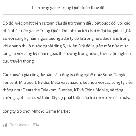
Thị trường game Trung Quốc luôn thay đổi.
Do đó, việc phát triển ra toàn cầu đã trở thành điều bắt buộc đối với các
nhà phát triển game Trung Quốc. Doanh thu trò chơi ở đại lục giảm 1,8%
so với cùng kỳ năm ngoái xuống 20,8 tỷ đô la trong nửa đầu năm, trong
khi doanh thu ở nước ngoài tăng 6,1% lên 9 tỷ đô la, gần một nửa mức
tăng so với cùng kỳ năm ngoái. thị trường trong nước, theo viện nghiên
cứu truyền thông.
Các chuyên gia cũng dự báo các công ty công nghệ như Sony, Google,
Tencent, Microsoft, Nvidia, Meta và Amazon, kết hợp với các công ty viễn
thông như Deutsche Telekom, Sunrise, KT và China Mobile, sẽ tăng
cường cạnh tranh. và thúc đẩy sự phát triển của trò chơi trên đám mây.
công ty trò chơi MihoYo Game Market
Post Views:
834