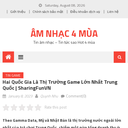
Saturday, August 08, 2026
Giới thiệu
Chính sách bảo mật
Điều khoản dịch vụ
Liên hệ
ÂM NHẠC 4 MÙA
Tin âm nhạc – Tin tức sao Hot 4 mùa
TIN GAME
Hai Quốc Gia Là Thị Trường Game Lớn Nhất Trung
Quốc | SharingFunVN
January 8, 2023
Quynh Nhu
Comment(0)
Rate this post
Theo Gamma Data, Mỹ và Nhật Bản là thị trường nước ngoài lớn
nhất của trò chơi Trung Quốc, chiếm một nửa tổng doanh thu ở