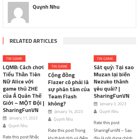
Quynh Nhu
RELATED ARTICLES
TIN GAME
TIN GAME
LQMB: Cách chơi
Sát quỷ: Tại sao
TIN GAME
Tiểu Thần Tiên
Muzan lại biến
Cộng đồng
Nữ Alice với
Nezuko thành
Flazer có phải là
game thủ ZHE
yêu quái? |
sự phân tâm của
của Á Quân Thế
SharingFunVN
Team Flash
Giới – MỘT Đội |
không?
January 3, 2023
SharingFunVN
January 14, 2023
Quynh Nhu
January 11, 2023
Quynh Nhu
Rate this post
Quynh Nhu
Rate this post Trong
SharingFunVN – Sau
Rate this post Nhắc
khi thành tích và điểm
đây là nội dung chính