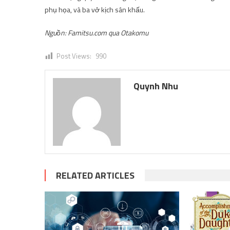
phụ họa, và ba vở kịch sân khấu.
Nguồn: Famitsu.com qua Otakomu
Post Views:
990
Quynh Nhu
RELATED ARTICLES