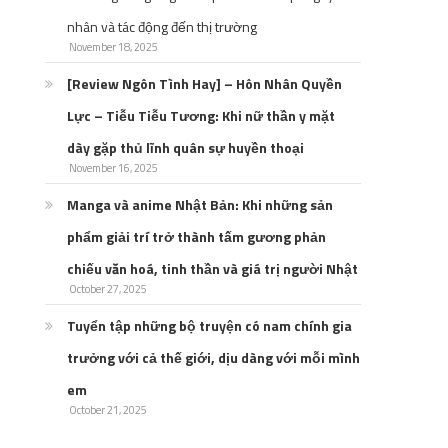
nhân và tác động đến thị trường
November 18, 2025
[Review Ngôn Tình Hay] – Hôn Nhân Quyền
Lực – Tiễu Tiễu Tương: Khi nữ thần y mặt
dày gặp thủ lĩnh quân sự huyền thoại
November 16, 2025
Manga và anime Nhật Bản: Khi những sản
phẩm giải trí trở thành tấm gương phản
chiếu văn hoá, tinh thần và giá trị người Nhật
October 27, 2025
Tuyển tập những bộ truyện có nam chính gia
trưởng với cả thế giới, dịu dàng với mỗi mình
em
October 21, 2025