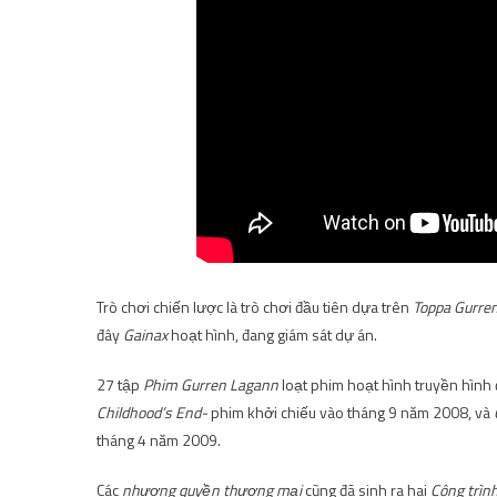
Trò chơi chiến lược là trò chơi đầu tiên dựa trên
Toppa Gurre
đây
Gainax
hoạt hình, đang giám sát dự án.
27 tập
Phim Gurren Lagann
loạt phim hoạt hình truyền hình
Childhood’s End-
phim khởi chiếu vào tháng 9 năm 2008, và
tháng 4 năm 2009.
Các
nhượng quyền thương mại
cũng đã sinh ra hai
Công trìn