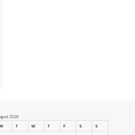
ugust 2026
M
T
W
T
F
S
S