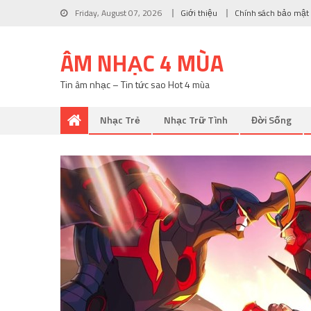
Friday, August 07, 2026
Giới thiệu
Chính sách bảo mật
ÂM NHẠC 4 MÙA
Tin âm nhạc – Tin tức sao Hot 4 mùa
Nhạc Trẻ
Nhạc Trữ Tình
Đời Sống