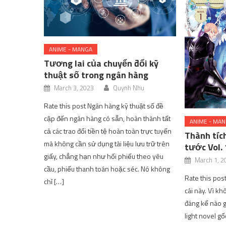
ANIME - MANGA
Tương lai của chuyển đổi kỹ
thuật số trong ngân hàng
March 3, 2023
Quynh Nhu
Rate this post Ngân hàng kỹ thuật số đề
cập đến ngân hàng có sẵn, hoàn thành tất
ANIME - MA
cả các trao đổi tiền tệ hoàn toàn trực tuyến
Thành tíc
mà không cần sử dụng tài liệu lưu trữ trên
tước Vol. 
giấy, chẳng hạn như hối phiếu theo yêu
March 1, 2
cầu, phiếu thanh toán hoặc séc. Nó không
Rate this pos
chỉ […]
cái này. Vì kh
đáng kể nào 
light novel g