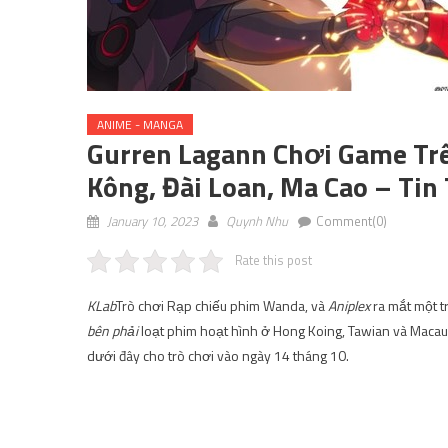
ANIME - MANGA
Gurren Lagann Chơi Game Tr
Kông, Đài Loan, Ma Cao – Tin
January 10, 2023
Quynh Nhu
Comment(0)
Rate this post
KLab
Trò chơi Rạp chiếu phim Wanda, và
Aniplex
ra mắt một t
bên phải
loạt phim hoạt hình ở Hong Koing, Tawian và Macau 
dưới đây cho trò chơi vào ngày 14 tháng 10.