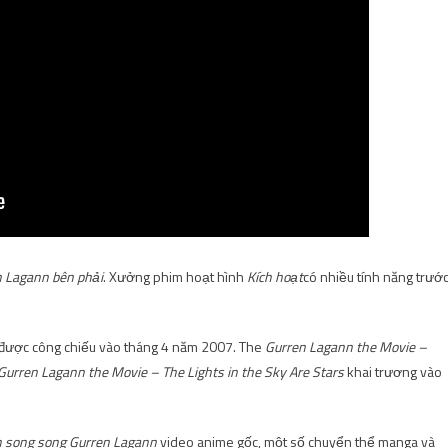
n Lagann bên phải
. Xưởng phim hoạt hình
Kích hoạt
có nhiều tính năng trướ
 được công chiếu vào tháng 4 năm 2007. The
Gurren Lagann the Movie –
Gurren Lagann the Movie – The Lights in the Sky Are Stars
khai trương vào
h song song Gurren Lagann
video anime gốc, một số chuyển thể manga và