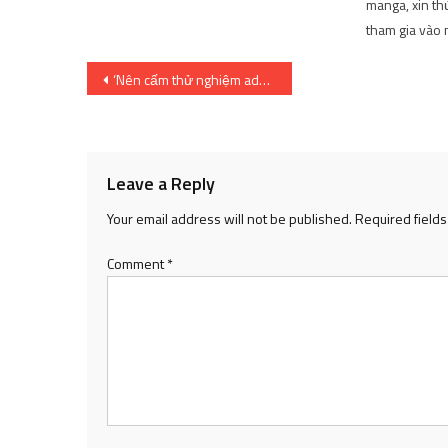
manga, xin thứ
tham gia vào 
Post
‘Nên cấm thử nghiệm adenovirus tại nhà’
navigation
Leave a Reply
Your email address will not be published.
Required field
Comment
*