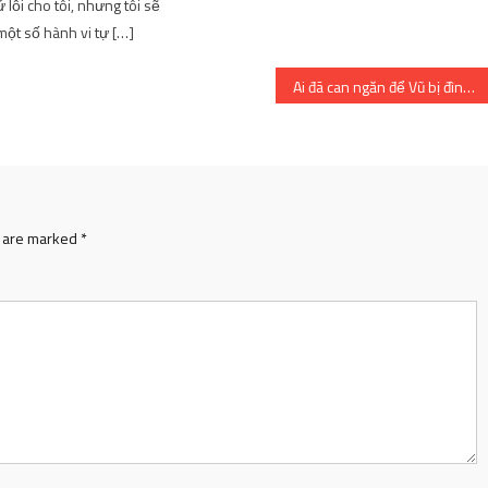
 lỗi cho tôi, nhưng tôi sẽ
một số hành vi tự […]
Ai đã can ngăn để Vũ bị đình chỉ công tác?
s are marked
*