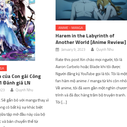
ANIME - MANGA
Harem in the Labyrinth of
Another World [Anime Review]
January 9, 2023
Quynh Nhu
Rate this post Xin chào mọi người, tôi là
Aaron Curbelo hoặc Blade khi tôi được
NGA
Người đăng ký YouTube gọi là tôi. Tôi là mộ
h của Con gái Công
fan hâm mộ anime / manga từ khi còn nhỏ
1 Đánh giá LN
Về anime, tôi đã xem gần một nghìn chươ
023
Quynh Nhu
trình và đã đọc hàng trăm bộ truyện tranh.
t Sẽ gắn bó với manga thay vì
Tôi […]
ông có bất kỳ sự khác biệt
giữa tập mở đầu này của bộ
ốc và bản chuyển thể từ