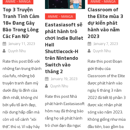
ANIME - MANGA
ANIME - MANGA
Top 3 Truyện
Classroom of
Tranh Tình Cảm
the Elite mùa 3
ANIME - MANGA
18+ Đang Gây
dự kiến ​​phát
Eastasiasoft sẽ
Bão Trong Lòng
hành vào năm
phát hành trò
Các Fan Nữ
2023
chơi Indie Bullet
January 11, 2023
January 7, 2023
Hell
Shuttlecock-H
Quynh Nhu
Quynh Nhu
trên Nintendo
Rate this post Đối với
Rate this post Đoạn
Switch vào
những fan trung thành
giới thiệu của
tháng 2
của fufu, những bộ
Classroom of the Elite
January 19, 2023
truyện tranh đam mỹ
được phát hành vào
Quynh Nhu
dưới đây là đỉnh của
ngày 6 tháng 3 năm
Rate this post Nhà
đỉnh nhất, không chỉ
2022 đã tiết lộ phần 3
phát hành Eastasiasoft
bởi yếu tố ảnh đẹp,
được xác nhận phát
hôm nay đã thông báo
nội dung hấp dẫn mà
sóng vào năm 2023.
rằng họ sẽ phát hành
còn vô số cảnh “xôi
Không giống như mùa
trò chơi đạn địa ngục
thịt”. thú vị. Vì vậy hãy
đầu tiên, bao gồm ba