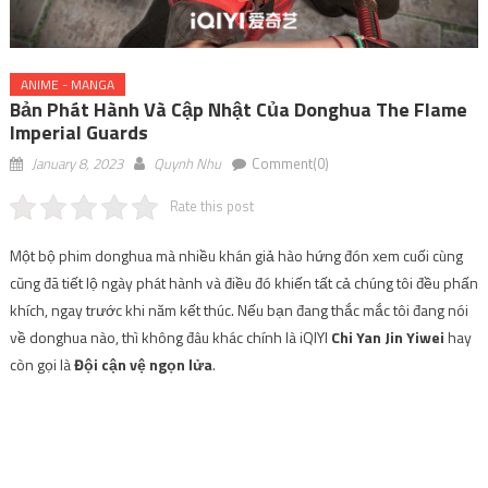
ANIME - MANGA
Bản Phát Hành Và Cập Nhật Của Donghua The Flame
Imperial Guards
January 8, 2023
Quynh Nhu
Comment(0)
Rate this post
Một bộ phim donghua mà nhiều khán giả hào hứng đón xem cuối cùng
cũng đã tiết lộ ngày phát hành và điều đó khiến tất cả chúng tôi đều phấn
khích, ngay trước khi năm kết thúc. Nếu bạn đang thắc mắc tôi đang nói
về donghua nào, thì không đâu khác chính là iQIYI
Chi Yan Jin Yiwei
hay
còn gọi là
Đội cận vệ ngọn lửa
.