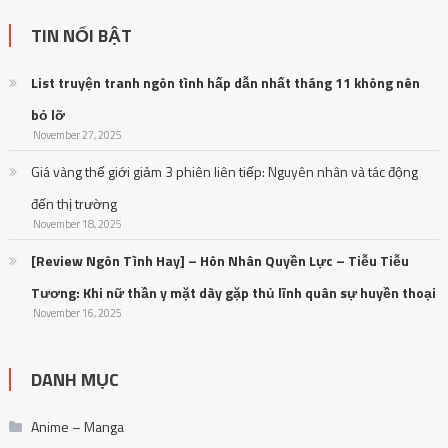
TIN NỔI BẬT
List truyện tranh ngôn tình hấp dẫn nhất tháng 11 không nên
bỏ lỡ
November 27, 2025
Giá vàng thế giới giảm 3 phiên liên tiếp: Nguyên nhân và tác động
đến thị trường
November 18, 2025
[Review Ngôn Tình Hay] – Hôn Nhân Quyền Lực – Tiễu Tiễu
Tương: Khi nữ thần y mặt dày gặp thủ lĩnh quân sự huyền thoại
November 16, 2025
DANH MỤC
Anime – Manga