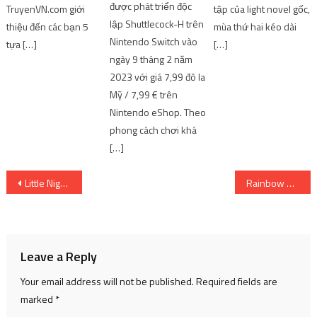
được phát triển độc
TruyenVN.com giới
tập của light novel gốc,
lập Shuttlecock-H trên
thiệu đến các bạn 5
mùa thứ hai kéo dài
Nintendo Switch vào
tựa […]
[…]
ngày 9 tháng 2 năm
2023 với giá 7,99 đô la
Mỹ / 7,99 € trên
Nintendo eShop. Theo
phong cách chơi khá
[…]
Post
Little Nightmares sẽ có phiên bản di động vào cuối năm nay | SharingFunVN – Game offline / Game PC
Rainbow Six Mobile mở rộng máy chủ tại Châu Á vào tháng 10 năm 2022 | SharingFunVN
navigation
Leave a Reply
Your email address will not be published.
Required fields are
marked
*