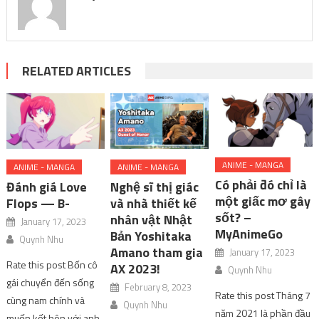
RELATED ARTICLES
ANIME - MANGA
ANIME - MANGA
ANIME - MANGA
Có phải đó chỉ là
Đánh giá Love
Nghệ sĩ thị giác
một giấc mơ gây
Flops — B-
và nhà thiết kế
sốt? –
nhân vật Nhật
January 17, 2023
MyAnimeGo
Bản Yoshitaka
Quynh Nhu
Amano tham gia
January 17, 2023
Rate this post Bốn cô
AX 2023!
Quynh Nhu
gái chuyển đến sống
February 8, 2023
Rate this post Tháng 7
cùng nam chính và
Quynh Nhu
năm 2021 là phần đầu
muốn kết hôn với anh