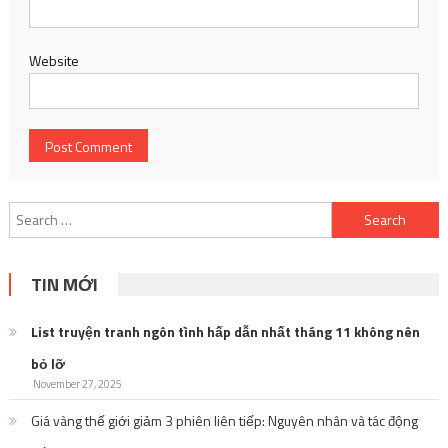
Website
Search
for:
TIN MỚI
List truyện tranh ngôn tình hấp dẫn nhất tháng 11 không nên
bỏ lỡ
November 27, 2025
Giá vàng thế giới giảm 3 phiên liên tiếp: Nguyên nhân và tác động