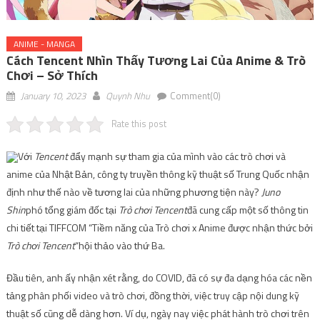
ANIME - MANGA
Cách Tencent Nhìn Thấy Tương Lai Của Anime & Trò
Chơi – Sở Thích
January 10, 2023
Quynh Nhu
Comment(0)
Rate this post
Với
Tencent
đẩy mạnh sự tham gia của mình vào các trò chơi và
anime của Nhật Bản, công ty truyền thông kỹ thuật số Trung Quốc nhận
định như thế nào về tương lai của những phương tiện này?
Juno
Shin
phó tổng giám đốc tại
Trò chơi Tencent
đã cung cấp một số thông tin
chi tiết tại TIFFCOM “Tiềm năng của Trò chơi x Anime được nhận thức bởi
Trò chơi Tencent
“hội thảo vào thứ Ba.
Đầu tiên, anh ấy nhận xét rằng, do COVID, đã có sự đa dạng hóa các nền
tảng phân phối video và trò chơi, đồng thời, việc truy cập nội dung kỹ
thuật số cũng dễ dàng hơn. Ví dụ, ngày nay việc phát hành trò chơi trên