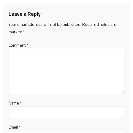
Leave a Reply
Your email address will not be published.
Required fields are
marked
*
Comment
*
Name
*
Email
*