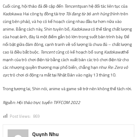
Cuối cùng, hội thảo đã đề cập đến
Tencent
quan hệ đối tác liên tục của
Kadokawa
. Hai công ty đồng tài trợ
Tôi đang từ bỏ anh hùng
(hình trên
cùng bên phải), và họ có kế hoạch cùng nhau đầu tư hơn nữa vào
anime. Bằng cách này, Shin tuyên bố,
Kadokawa
có thể tăng chất lượng
của hoạt ảnh, đây là một điểm gắn bó lớn trong suốt bản trình bày. Để
nổi bật giữa đám đông, cạnh tranh về số lượng là chưa đủ – chất lượng
cao là điều bắt buộc.
Tencent
cũng có kế hoạch bổ sung
Kadokawa
thế
mạnh của trò chơi điện tử bằng cách xuất bản các trò chơi điện tử cho
các nhượng quyền thương mại phổ biến, chẳng hạn như
Re: Zero
vô
cực
trò chơi di động ra mắt tại Nhật Bản vào ngày 13 tháng 10.
Trong tương lai, Shin nói, anime và game sẽ trở nên không thể tách rời.
Nguồn: Hội thảo trực tuyến TIFFCOM 2022
Post Views:
869
Quynh Nhu