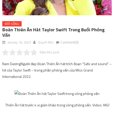
ĐỜI SỐNG
Đoàn Thiên Ân Hát Taylor Swift Trong Buổi Phỏng
Vấn
January 16, 2023
Quynh Nhu
Comment(0)
Rate this post
Nam Dương
Người đẹp Đoàn Thiên Ân hát trích đoạn “Safe and sound” –
hit của Taylor Swift – trong phần phỏng vấn của Miss Grand
International 2022.
Thiên Ân hát trước 4 vị giám khảo trong vòng phỏng vấn. Video:
MGI