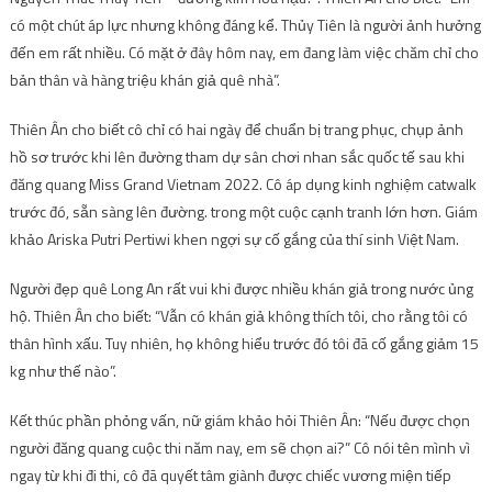
có một chút áp lực nhưng không đáng kể. Thủy Tiên là người ảnh hưởng
đến em rất nhiều. Có mặt ở đây hôm nay, em đang làm việc chăm chỉ cho
bản thân và hàng triệu khán giả quê nhà”.
Thiên Ân cho biết cô chỉ có hai ngày để chuẩn bị trang phục, chụp ảnh
hồ sơ trước khi lên đường tham dự sân chơi nhan sắc quốc tế sau khi
đăng quang Miss Grand Vietnam 2022. Cô áp dụng kinh nghiệm catwalk
trước đó, sẵn sàng lên đường. trong một cuộc cạnh tranh lớn hơn. Giám
khảo Ariska Putri Pertiwi khen ngợi sự cố gắng của thí sinh Việt Nam.
Người đẹp quê Long An rất vui khi được nhiều khán giả trong nước ủng
hộ. Thiên Ân cho biết: “Vẫn có khán giả không thích tôi, cho rằng tôi có
thân hình xấu. Tuy nhiên, họ không hiểu trước đó tôi đã cố gắng giảm 15
kg như thế nào”.
Kết thúc phần phỏng vấn, nữ giám khảo hỏi Thiên Ân: “Nếu được chọn
người đăng quang cuộc thi năm nay, em sẽ chọn ai?” Cô nói tên mình vì
ngay từ khi đi thi, cô đã quyết tâm giành được chiếc vương miện tiếp