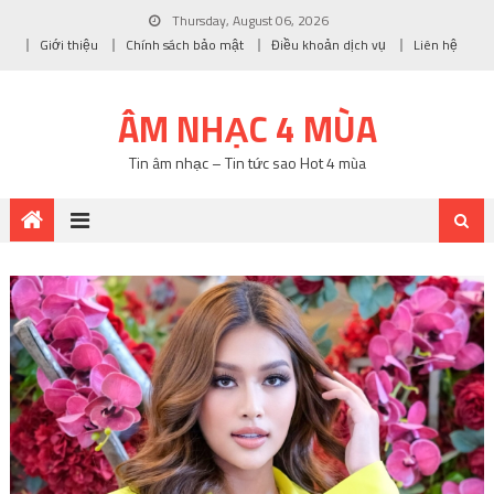
Thursday, August 06, 2026
Giới thiệu
Chính sách bảo mật
Điều khoản dịch vụ
Liên hệ
ÂM NHẠC 4 MÙA
Tin âm nhạc – Tin tức sao Hot 4 mùa