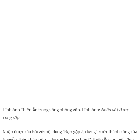
Hình ảnh Thiên Ân trong vòng phỏng vấn. Hình ảnh:
Nhân vật được
cung cấp
Nhận được câu hỏi với nội dung “Bạn gặp áp lực gì trước thành công của
Nguyễn Thúc Thùy Tiên – đương kim Hoa hậu?”. Thiên Ân cho biết: “Em