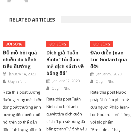
RELATED ARTICLES
ĐỜI SỐNG
ĐỜI SỐNG
ĐỜI SỐNG
Đổ mồ hôi quá
Dịch giả Tuấn
Đạo diễn Jean-
nhiều do bệnh
Bình: ‘Tôi đam
Luc Godard qua
tiểu đường
mê dịch sách về
đời
bóng đá’
January 14, 2023
January 9, 2023
January 17, 2023
Quynh Nhu
Quynh Nhu
Quynh Nhu
Rate this post Lượng
Rate this post Nước
Rate this post Tuấn
đường trong máu biến
phápNhà làm phim kỳ
Bình cho biết anh
động bất thường ảnh
cựu người Pháp Jean-
quyết tâm dịch cuốn
hưởng đến tuyến mồ
Luc Godard – nổi tiếng
sách “Lịch sử bóng đá
hôi trên cơ thể dẫn
với tác phẩm
bằng tranh” vì tình yêu
đến tình trạng tiết mồ
“Breathless” hay