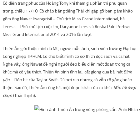
Cô diện trang phục của Hoàng Tony khi tham gia phần thi phụ quan
trọng, chiều 17/10. Cô chào bằng tiếng Thái khi gặp gỡ ban giám khảo
gồm ông Nawat Itsaragrisil – Chủ tịch Miss Grand International, bà
Teresa – Phó chủ tịch cuộc thi, Daryanne Lees và Ariska Putri Pertiwi –
Miss Grand International 2014 và 2016 lần lượt.
Thiên Ân giới thiệu mình là MC, người mẫu ảnh, sinh viên trường Đại học
Công nghiệp TP.HCM. Cô cho biết mình có sở thích đọc sách và ca hát.
Nghe vậy, ông Nawat đề nghị người đẹp biểu diễn một đoạn trong ca
khúc mà cô yêu thích. Thiên Ân bình tĩnh lại, cất giọng qua bài hát
Bình
yên
– Bản hit của Taylor Swift. Dù hơi run nhưng cô vẫn cố gắng hoàn
thiện. Sau đó, Thiên Ân cũng hát một đoạn khác của ca khúc
Nếu tôi được
chọn
(Thái Thịnh).