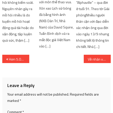
với môn thể thao vua.
hôi không kiểm soát.
“Alphaville” – qua đời
Xôn xao Lịch sử bóng
Nguyên nhân gây ra
ở tuổi 91. Theo tờ Giải
đá bằng hình ảnh
mồ hôi nhiều là do
phóngNhiều người
(NXB Dân Trí, Nhã
tuyến mồ hôi hoạt
thân cận với đạo diễn
Nam) của David Squire,
động quá tải hoặc do
xác nhận ông qua đời
Tuấn Bình dịch và ra
vận động, tập luyện
vào ngày 13/9 nhưng
mắt độc giả Việt Nam
quá sức, thậm […]
không tiết lộ thông tin
vào […]
chi tiết. Nhà […]
Post
Hơn 5.000 game có thể chơi trên Steam Deck – Game Channel VN
Về nhân vật Waifu mới- và là tình địch của Yor Forger trong phần 2
navigation
Leave a Reply
Your email address will not be published.
Required fields are
marked
*
Comment
*