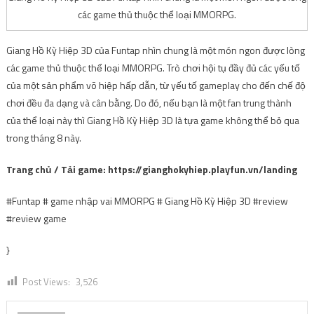
các game thủ thuộc thể loại MMORPG.
Giang Hồ Kỳ Hiệp 3D của Funtap nhìn chung là một món ngon được lòng
các game thủ thuộc thể loại MMORPG. Trò chơi hội tụ đầy đủ các yếu tố
của một sản phẩm võ hiệp hấp dẫn, từ yếu tố gameplay cho đến chế độ
chơi đều đa dạng và cân bằng. Do đó, nếu bạn là một fan trung thành
của thể loại này thì Giang Hồ Kỳ Hiệp 3D là tựa game không thể bỏ qua
trong tháng 8 này.
Trang chủ / Tải game: https://gianghokyhiep.playfun.vn/landing
#Funtap # game nhập vai MMORPG # Giang Hồ Kỳ Hiệp 3D #review
#review game
}
Post Views:
3,526