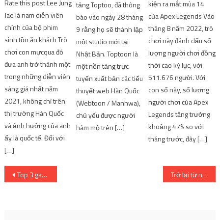
Rate this post Lee Jung
kiện ra mắt mùa 14
tảng Toptoo, đã thông
Jae là nam diễn viên
của Apex Legends Vào
báo vào ngày 28 tháng
chính của bộ phim
tháng 8 năm 2022, trò
9 rằng họ sẽ thành lập
sinh tồn ăn khách Trò
chơi này đánh dấu số
một studio mới tại
chơi con mựcqua đó
lượng người chơi đồng
Nhật Bản. Toptoon là
đưa anh trở thành một
thời cao kỷ lục, với
một nền tảng trực
trong những diễn viên
511.676 người. Với
tuyến xuất bản các tiểu
sáng giá nhất năm
con số này, số lượng
thuyết web Hàn Quốc
2021, không chỉ trên
người chơi của Apex
(Webtoon / Manhwa),
thị trường Hàn Quốc
Legends tăng trưởng
chủ yếu được người
và ảnh hưởng của anh
khoảng 47% so với
hâm mộ trên […]
ấy là quốc tế. Đối với
tháng trước, đây […]
[…]
Post
Top 3 game mobile sắp ra mắt được cộng đồng game thủ mong đợi nhất | SharingFunVN
Trở lại từ nghỉ! Ngày phát hành và hơn thế nữa
navigation