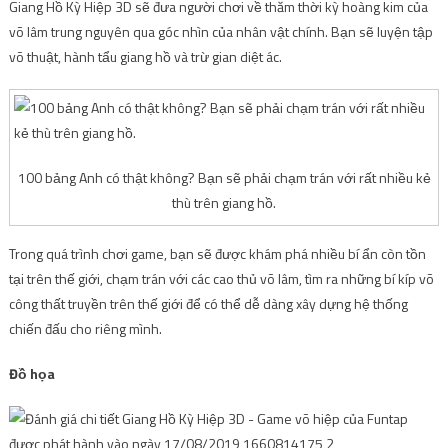
Giang Hồ Kỳ Hiệp 3D sẽ đưa người chơi về thăm thời kỳ hoàng kim của
võ lâm trung nguyên qua góc nhìn của nhân vật chính. Bạn sẽ luyện tập
võ thuật, hành tẩu giang hồ và trừ gian diệt ác.
100 bảng Anh có thật không? Bạn sẽ phải chạm trán với rất nhiều kẻ
thù trên giang hồ.
Trong quá trình chơi game, bạn sẽ được khám phá nhiều bí ẩn còn tồn
tại trên thế giới, chạm trán với các cao thủ võ lâm, tìm ra những bí kíp võ
công thất truyền trên thế giới để có thể dễ dàng xây dựng hệ thống
chiến đấu cho riêng mình.
Đồ họa