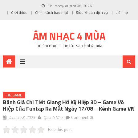
Thursday, August 06, 2026
Giới thiệu
Chính sách bảo mật
Điều khoản dịch vụ
Liên hệ
ÂM NHẠC 4 MÙA
Tin âm nhạc – Tin tức sao Hot 4 mùa
TIN GAME
Đánh Giá Chi Tiết Giang Hồ Kỳ Hiệp 3D – Game Võ
Hiệp Của Funtap Ra Mắt Ngày 17/08 – Kênh Game VN
January 8, 2023
Quynh Nhu
Comment(0)
Rate this post