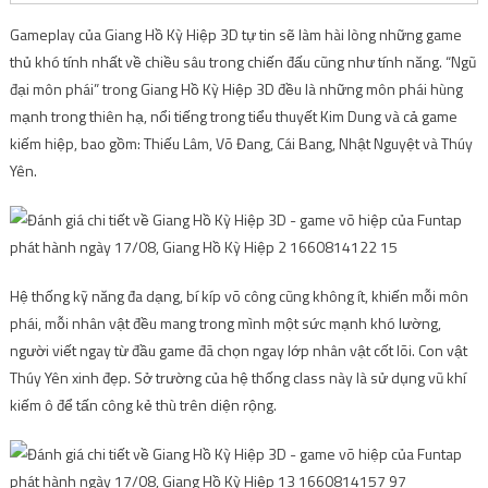
Gameplay của Giang Hồ Kỳ Hiệp 3D tự tin sẽ làm hài lòng những game
thủ khó tính nhất về chiều sâu trong chiến đấu cũng như tính năng. “Ngũ
đại môn phái” trong Giang Hồ Kỳ Hiệp 3D đều là những môn phái hùng
mạnh trong thiên hạ, nổi tiếng trong tiểu thuyết Kim Dung và cả game
kiếm hiệp, bao gồm: Thiếu Lâm, Võ Đang, Cái Bang, Nhật Nguyệt và Thúy
Yên.
Hệ thống kỹ năng đa dạng, bí kíp võ công cũng không ít, khiến mỗi môn
phái, mỗi nhân vật đều mang trong mình một sức mạnh khó lường,
người viết ngay từ đầu game đã chọn ngay lớp nhân vật cốt lõi. Con vật
Thúy Yên xinh đẹp. Sở trường của hệ thống class này là sử dụng vũ khí
kiếm ô để tấn công kẻ thù trên diện rộng.