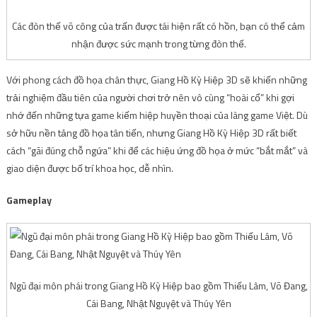
Các đòn thế võ công của trấn được tái hiện rất có hồn, bạn có thể cảm
nhận được sức mạnh trong từng đòn thế.
Với phong cách đồ họa chân thực, Giang Hồ Kỳ Hiệp 3D sẽ khiến những
trải nghiệm đầu tiên của người chơi trở nên vô cùng “hoài cổ” khi gợi
nhớ đến những tựa game kiếm hiệp huyền thoại của làng game Việt. Dù
sở hữu nền tảng đồ họa tân tiến, nhưng Giang Hồ Kỳ Hiệp 3D rất biết
cách “gãi đúng chỗ ngứa” khi để các hiệu ứng đồ họa ở mức “bắt mắt” và
giao diện được bố trí khoa học, dễ nhìn.
Gameplay
Ngũ đại môn phái trong Giang Hồ Kỳ Hiệp bao gồm Thiếu Lâm, Võ Đang,
Cái Bang, Nhật Nguyệt và Thúy Yên