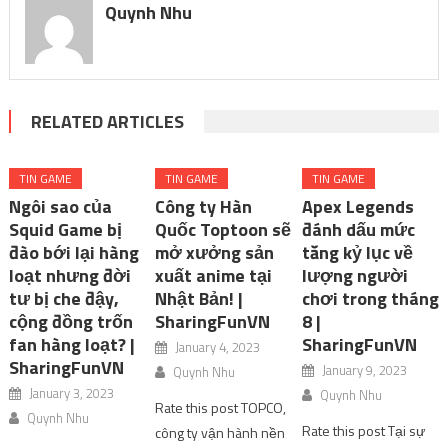
Quynh Nhu
RELATED ARTICLES
TIN GAME
TIN GAME
TIN GAME
Ngôi sao của
Công ty Hàn
Apex Legends
Squid Game bị
Quốc Toptoon sẽ
đánh dấu mức
đào bới lại hàng
mở xưởng sản
tăng kỷ lục về
loạt nhưng đời
xuất anime tại
lượng người
tư bị che đậy,
Nhật Bản! |
chơi trong tháng
cộng đồng trốn
SharingFunVN
8 |
fan hàng loạt? |
SharingFunVN
January 4, 2023
SharingFunVN
January 9, 2023
Quynh Nhu
January 3, 2023
Quynh Nhu
Rate this post TOPCO,
Quynh Nhu
Rate this post Tại sự
công ty vận hành nền