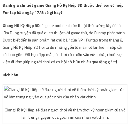
Đánh giá chi tiết game Giang Hồ Kỳ Hiệp 3D thuộc thể loại võ hiệp
Funtap hấp ngày 17/8 có gì hay?
Giang Hồ Kỳ Hiệp 3D
là game mobile chiến thuật thẻ tướng lấy đề tài
Kim Dung truyện đã quá quen thuộc với game thủ, do Funtap phát hành.
Được biết đến là sản phẩm “át chủ bài” của NPH Funtap trong tháng 8,
Giang Hồ Kỳ Hiệp 3D hội tụ đủ những yếu tố mà một fan kiếm hiệp cần
có, bao gồm: Đồ họa đẹp mắt, lối chơi có chiều sâu vừa phải, chuỗi sự
kiện đi kèm giúp người chơi có cơ hội sở hữu nhiều quà tặng giá trị.
Kịch bản
Giang Hồ Kỳ Hiệp sẽ đưa người chơi về thăm thời kỳ hoàng kim của võ
lâm trung nguyên qua góc nhìn của nhân vật chính.