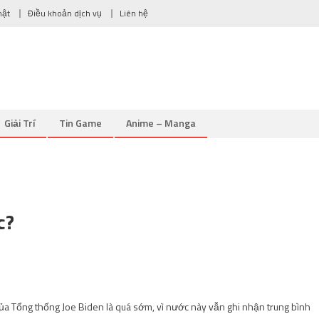
mật
Điều khoản dịch vụ
Liên hệ
Giải Trí
Tin Game
Anime – Manga
c?
của Tổng thống Joe Biden là quá sớm, vì nước này vẫn ghi nhận trung bình