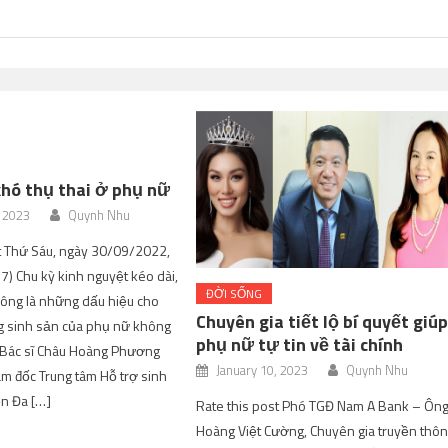
khó thụ thai ở phụ nữ
, 2023
Quynh Nhu
t Thứ Sáu, ngày 30/09/2022,
7) Chu kỳ kinh nguyệt kéo dài,
ĐỜI SỐNG
lông là những dấu hiệu cho
Chuyên gia tiết lộ bí quyết giú
g sinh sản của phụ nữ không
phụ nữ tự tin về tài chính
 Bác sĩ Châu Hoàng Phương
January 10, 2023
Quynh Nhu
m đốc Trung tâm Hỗ trợ sinh
ện Đa […]
Rate this post Phó TGĐ Nam A Bank – Ôn
Hoàng Việt Cường, Chuyên gia truyền thô