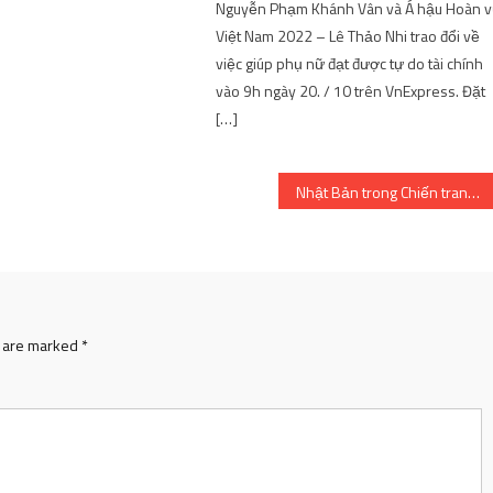
Nguyễn Phạm Khánh Vân và Á hậu Hoàn v
Việt Nam 2022 – Lê Thảo Nhi trao đổi về
việc giúp phụ nữ đạt được tự do tài chính
vào 9h ngày 20. / 10 trên VnExpress. Đặt
[…]
Nhật Bản trong Chiến tranh – Tất cả Anime
s are marked
*