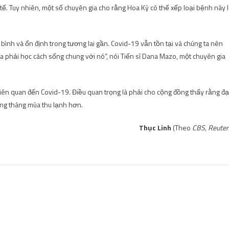
tế. Tuy nhiên, một số chuyên gia cho rằng Hoa Kỳ có thể xếp loại bệnh này l
bình và ổn định trong tương lai gần. Covid-19 vẫn tồn tại và chúng ta nên
 phải học cách sống chung với nó”, nói Tiến sĩ Dana Mazo, một chuyên gia
liên quan đến Covid-19. Điều quan trọng là phải cho cộng đồng thấy rằng đạ
ững tháng mùa thu lạnh hơn.
Thục Linh
(Theo
CBS, Reuter