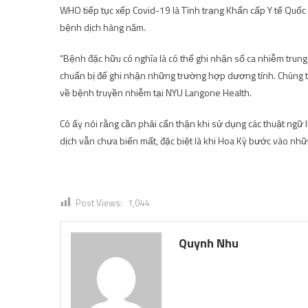
WHO tiếp tục xếp Covid-19 là Tình trạng Khẩn cấp Y tế Quốc 
bệnh dịch hàng năm.
“Bệnh đặc hữu có nghĩa là có thể ghi nhận số ca nhiễm trung 
chuẩn bị để ghi nhận những trường hợp dương tính. Chúng ta
về bệnh truyền nhiễm tại NYU Langone Health.
Cô ấy nói rằng cần phải cẩn thận khi sử dụng các thuật ngữ 
dịch vẫn chưa biến mất, đặc biệt là khi Hoa Kỳ bước vào nh
Post Views:
1,044
Quynh Nhu