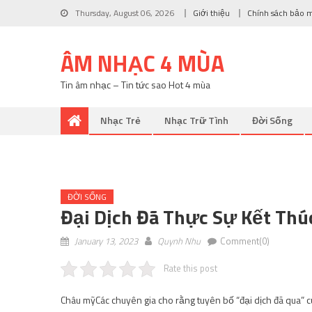
Thursday, August 06, 2026
Giới thiệu
Chính sách bảo 
ÂM NHẠC 4 MÙA
Tin âm nhạc – Tin tức sao Hot 4 mùa
Nhạc Trẻ
Nhạc Trữ Tình
Đời Sống
ĐỜI SỐNG
Đại Dịch Đã Thực Sự Kết Thú
January 13, 2023
Quynh Nhu
Comment(0)
Rate this post
Châu mỹ
Các chuyên gia cho rằng tuyên bố “đại dịch đã qua” 