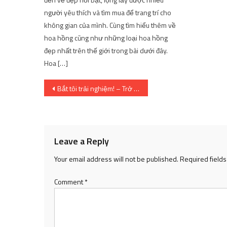
người yêu thích và tìm mua để trang trí cho
không gian của mình. Cùng tìm hiểu thêm về
hoa hồng cũng như những loại hoa hồng
đẹp nhất trên thế giới trong bài dưới đây.
Hoa […]
Post
Bắt tôi trải nghiệm! – Trở về tuổi thơ với trò chơi đuổi bắt
navigation
Leave a Reply
Your email address will not be published.
Required field
Comment
*