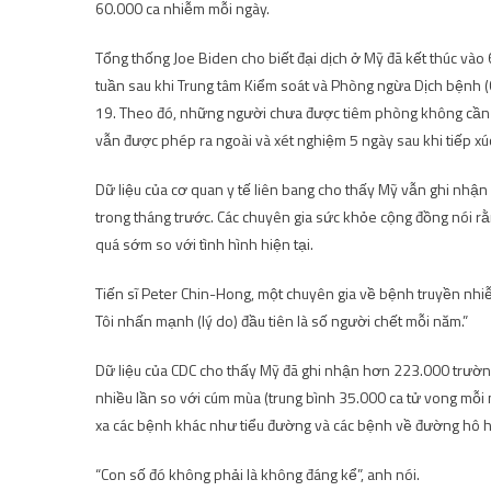
60.000 ca nhiễm mỗi ngày.
Tổng thống Joe Biden cho biết đại dịch ở Mỹ đã kết thúc vào
tuần sau khi Trung tâm Kiểm soát và Phòng ngừa Dịch bệnh
19. Theo đó, những người chưa được tiêm phòng không cần ph
vẫn được phép ra ngoài và xét nghiệm 5 ngày sau khi tiếp x
Dữ liệu của cơ quan y tế liên bang cho thấy Mỹ vẫn ghi nhậ
trong tháng trước. Các chuyên gia sức khỏe cộng đồng nói rằ
quá sớm so với tình hình hiện tại.
Tiến sĩ Peter Chin-Hong, một chuyên gia về bệnh truyền nhiễm 
Tôi nhấn mạnh (lý do) đầu tiên là số người chết mỗi năm.”
Dữ liệu của CDC cho thấy Mỹ đã ghi nhận hơn 223.000 trườn
nhiều lần so với cúm mùa (trung bình 35.000 ca tử vong mỗi
xa các bệnh khác như tiểu đường và các bệnh về đường hô 
“Con số đó không phải là không đáng kể”, anh nói.