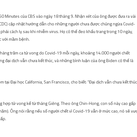
 60 Minutes của CBS vào ngày 18 tháng 9. Nhận xét của ông được đưa ra vài
 (CDC) cập nhật hướng dẫn cho những người chưa được chủng ngừa Covid-
ải cách ly sau khi nhiễm virus. Họ có thể đeo khẩu trang trong 10 ngày,
úc với mầm bệnh.
n hàng trăm ca tử vong do Covid-19 mỗi ngày, khoảng 14.000 người chết
ng đại dịch vẫn chưa kết thúc, và những bình luận của ông Biden có thể là
tại Đại học California, San Francisco, cho biết: “Đại dịch vẫn chưa kết thúc
g hợp tử vong kể từ tháng Giêng. Theo ông Chin-Hong, con số này cao gấp
 năm). Ông nói rằng nếu số người chết vì Covid-19 vẫn ở mức cao, nó sẽ vư
hấp.