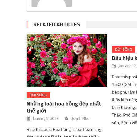
RELATED ARTICLES
ĐỜI SỐNG
Dấu hiệu 
January 12
Rate this pos
16:00 (GMT + 
béo phì, rậm 
ĐỜI SỐNG
thấy khả năn
Những loại hoa hồng đẹp nhất
bình thường.
thế giới
Thảo, Phó Giá
January 5, 2023
Quynh Nhu
sản, Bệnh vi
Rate this post Hoa hồng là loại hoa mang
đến vẻ đẹp nổi bật, lộng lẫy được nhiều