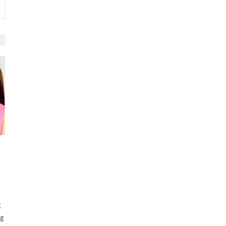
p
g
ng