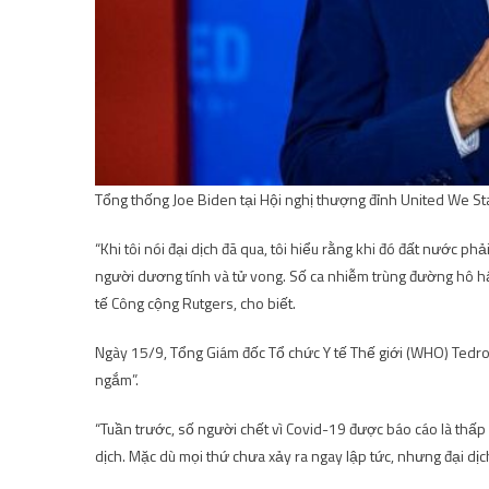
Tổng thống Joe Biden tại Hội nghị thượng đỉnh United We St
“Khi tôi nói đại dịch đã qua, tôi hiểu rằng khi đó đất nước p
người dương tính và tử vong. Số ca nhiễm trùng đường hô hấp 
tế Công cộng Rutgers, cho biết.
Ngày 15/9, Tổng Giám đốc Tổ chức Y tế Thế giới (WHO) Tedr
ngắm”.
“Tuần trước, số người chết vì Covid-19 được báo cáo là thấp n
dịch. Mặc dù mọi thứ chưa xảy ra ngay lập tức, nhưng đại dị