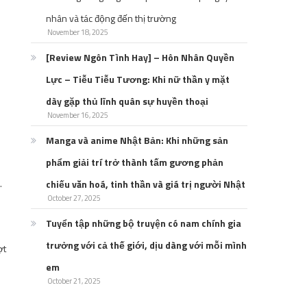
nhân và tác động đến thị trường
November 18, 2025
[Review Ngôn Tình Hay] – Hôn Nhân Quyền
Lực – Tiễu Tiễu Tương: Khi nữ thần y mặt
dày gặp thủ lĩnh quân sự huyền thoại
November 16, 2025
Manga và anime Nhật Bản: Khi những sản
phẩm giải trí trở thành tấm gương phản
.
chiếu văn hoá, tinh thần và giá trị người Nhật
October 27, 2025
Tuyển tập những bộ truyện có nam chính gia
trưởng với cả thế giới, dịu dàng với mỗi mình
ợt
em
October 21, 2025