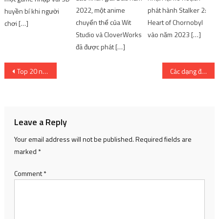
2022, một anime
phát hành Stalker 2:
huyền bí khi người
chuyển thể của Wit
Heart of Chornobyl
chơi […]
Studio và CloverWorks
vào năm 2023 […]
đã được phát […]
Post
Top 20 người giúp việc nổi tiếng nhất thế giới Anime và Game
Các dạng đột quỵ thường xuất hiện ở người trẻ tuổi
navigation
Leave a Reply
Your email address will not be published.
Required fields are
marked
*
Comment
*