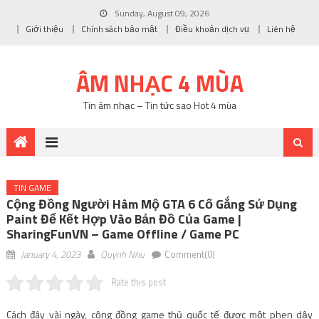
Sunday, August 09, 2026
Giới thiệu
Chính sách bảo mật
Điều khoản dịch vụ
Liên hệ
ÂM NHẠC 4 MÙA
Tin âm nhạc – Tin tức sao Hot 4 mùa
TIN GAME
Cộng Đồng Người Hâm Mộ GTA 6 Cố Gắng Sử Dụng
Paint Để Kết Hợp Vào Bản Đồ Của Game |
SharingFunVN – Game Offline / Game PC
January 4, 2023
Quynh Nhu
Comment(0)
Rate this post
Cách đây vài ngày, cộng đồng game thủ quốc tế được một phen dậy