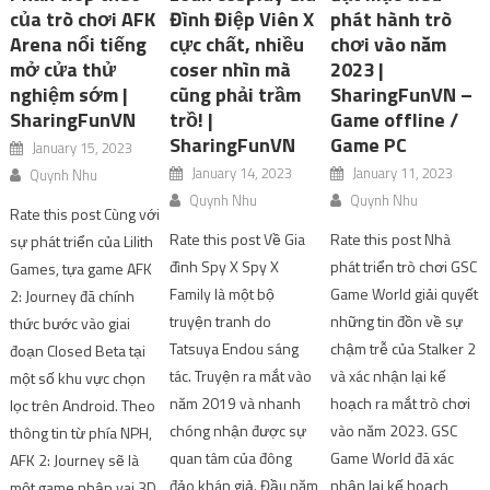
của trò chơi AFK
Đình Điệp Viên X
phát hành trò
Arena nổi tiếng
cực chất, nhiều
chơi vào năm
mở cửa thử
coser nhìn mà
2023 |
nghiệm sớm |
cũng phải trầm
SharingFunVN –
SharingFunVN
trồ! |
Game offline /
SharingFunVN
Game PC
January 15, 2023
January 14, 2023
January 11, 2023
Quynh Nhu
Quynh Nhu
Quynh Nhu
Rate this post Cùng với
Rate this post Về Gia
Rate this post Nhà
sự phát triển của Lilith
đình Spy X Spy X
phát triển trò chơi GSC
Games, tựa game AFK
Family là một bộ
Game World giải quyết
2: Journey đã chính
truyện tranh do
những tin đồn về sự
thức bước vào giai
Tatsuya Endou sáng
chậm trễ của Stalker 2
đoạn Closed Beta tại
tác. Truyện ra mắt vào
và xác nhận lại kế
một số khu vực chọn
năm 2019 và nhanh
hoạch ra mắt trò chơi
lọc trên Android. Theo
chóng nhận được sự
vào năm 2023. GSC
thông tin từ phía NPH,
quan tâm của đông
Game World đã xác
AFK 2: Journey sẽ là
đảo khán giả. Đầu năm
nhận lại kế hoạch
một game nhập vai 3D