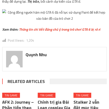
thấy để dựng lại.
Thị trấn,
bối cảnh dự kiến ​​của
GTA 6
.
Xem thêm:
Thông tin chi tiết đáng chú ý trong trò chơi GTA 6 bị rò rỉ
Post Views:
1,204
Quynh Nhu
RELATED ARTICLES
TIN GAME
TIN GAME
TIN GAME
AFK 2: Journey –
Chính trị gia Đài
Stalker 2 vẫn
Phần tiếp theo
Loan cosplay Gia
đặt mục tiêu