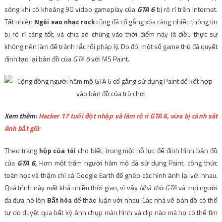
sóng khi có khoảng 90 video gameplay của
GTA 6
bị rò rỉ trên Internet.
Tất nhiên
Ngôi sao nhạc rock
cũng đã cố gắng xóa càng nhiều thông tin
bị rò rỉ càng tốt, và chia sẻ chúng vào thời điểm này là điều thực sự
không nên làm để tránh rắc rối pháp lý. Do đó, một số game thủ đã quyết
định tạo lại bản đồ của
GTA 6
với MS Paint.
Xem thêm:
Hacker 17 tuổi đột nhập và làm rò rỉ GTA 6, vừa bị cảnh sát
Anh bắt giữ
Theo trang
hộp của tôi
cho biết, trong một nỗ lực để định hình bản đồ
của
GTA 6,
Hơn một trăm người hâm mộ đã sử dụng Paint, công thức
toán học và thậm chí cả Google Earth để ghép các hình ảnh lại với nhau.
Quá trình này mất khá nhiều thời gian, vì vậy
Nhà thờ GTA
và mọi người
đã đưa nó lên
Bất hòa
để thảo luận với nhau. Các nhà vẽ bản đồ có thể
tự do duyệt qua bất kỳ ảnh chụp màn hình và clip nào mà họ có thể tìm