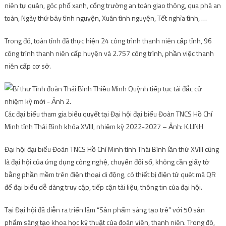
niên tự quản, góc phố xanh, cổng trường an toàn giao thông, qua phà an
toàn, Ngày thứ bảy tình nguyện, Xuân tình nguyện, Tết nghĩa tình, …
Trong đó, toàn tỉnh đã thực hiện 24 công trình thanh niên cấp tỉnh, 96
công trình thanh niên cấp huyện và 2.757 công trình, phần việc thanh
niên cấp cơ sở.
Các đại biểu tham gia biểu quyết tại Đại hội đại biểu Đoàn TNCS Hồ Chí
Minh tỉnh Thái Bình khóa XVIII, nhiệm kỳ 2022-2027 – Ảnh: K.LINH
Đại hội đại biểu Đoàn TNCS Hồ Chí Minh tỉnh Thái Bình lần thứ XVIII cũng
là đại hội của ứng dụng công nghệ, chuyển đổi số, không cần giấy tờ
bằng phần mềm trên điện thoại di động, có thiết bị điện tử quét mã QR
để đại biểu dễ dàng truy cập, tiếp cận tài liệu, thông tin của đại hội.
Tại Đại hội đã diễn ra triển lãm “Sản phẩm sáng tạo trẻ” với 50 sản
phẩm sáng tạo khoa học kỹ thuật của đoàn viên, thanh niên. Trong đó,