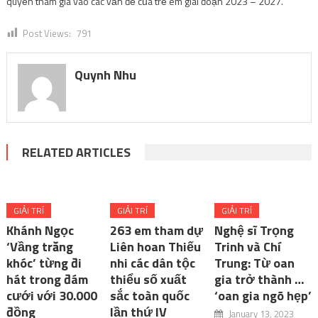
quyền tham gia vào các vấn đề của trẻ em giai đoạn 2023 – 2027.
Post Views:
791
Quynh Nhu
RELATED ARTICLES
GIẢI TRÍ
GIẢI TRÍ
GIẢI TRÍ
Khánh Ngọc
263 em tham dự
Nghệ sĩ Trọng
‘Vầng trăng
Liên hoan Thiếu
Trinh và Chí
khóc’ từng đi
nhi các dân tộc
Trung: Từ oan
hát trong đám
thiểu số xuất
gia trở thành …
cưới với 30.000
sắc toàn quốc
‘oan gia ngõ hẹp’
đồng
lần thứ IV
January 13, 2023