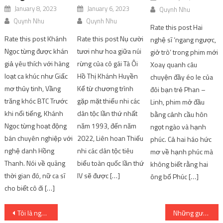
January 8, 2023
January 6, 2023
Quynh Nhu
Quynh Nhu
Quynh Nhu
Rate this post Hai
Rate this post Khánh
Rate this post Nụ cười
nghệ sĩ ‘ngang ngược,
Ngọc từng được khán
tươi như hoa giữa núi
giở trò’ trong phim mới
giả yêu thích với hàng
rừng của cô gái Tà Ôi
Xoay quanh câu
loạt ca khúc như Giấc
Hồ Thị Khánh Huyền
chuyện đầy éo le của
mơ thủy tinh, Vầng
Kể từ chương trình
đôi bạn trẻ Phan –
trăng khóc BTC Trước
gặp mặt thiếu nhi các
Linh, phim mở đầu
khi nổi tiếng, Khánh
dân tộc lần thứ nhất
bằng cảnh cầu hôn
Ngọc từng hoạt động
năm 1993, đến năm
ngọt ngào và hạnh
bán chuyên nghiệp với
2022, Liên hoan Thiếu
phúc. Cả hai háo hức
nghệ danh Hồng
nhi các dân tộc tiêu
mơ về hạnh phúc mà
Thanh. Nói về quãng
biểu toàn quốc lần thứ
không biết rằng hai
thời gian đó, nữ ca sĩ
IV sẽ được […]
ông bố Phúc […]
cho biết cô đi […]
Post
Tôi là người dạy Hồ Ngọc Hà chơi kim cương
Những gương mặt danh giá của Quả bóng vàng 2019