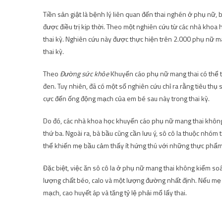
Tiền sản giật là bệnh lý liên quan đến thai nghén ở phụ nữ,
được điều trị kịp thời. Theo một nghiên cứu từ các nhà khoa 
thai kỳ. Nghiên cứu này được thực hiện trên 2.000 phụ nữ man
thai kỳ.
Theo
Đường sức khỏe
Khuyến cáo phụ nữ mang thai có thể th
đen. Tuy nhiên, đã có một số nghiên cứu chỉ ra rằng tiêu thụ
cực đến ống động mạch của em bé sau này trong thai kỳ.
Do đó, các nhà khoa học khuyến cáo phụ nữ mang thai không
thứ ba. Ngoài ra, bà bầu cũng cần lưu ý, sô cô la thuộc nhóm 
thể khiến mẹ bầu cảm thấy ít hứng thú với những thực phẩm 
Đặc biệt, việc ăn sô cô la ở phụ nữ mang thai không kiểm s
lượng chất béo, calo và một lượng đường nhất định. Nếu mẹ 
mạch, cao huyết áp và tăng tỷ lệ phải mổ lấy thai.