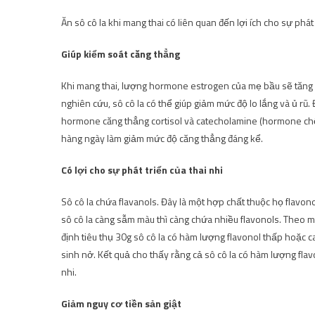
Ăn sô cô la khi mang thai có liên quan đến lợi ích cho sự phát
Giúp kiểm soát căng thẳng
Khi mang thai, lượng hormone estrogen của mẹ bầu sẽ tăng lê
nghiên cứu, sô cô la có thể giúp giảm mức độ lo lắng và ủ rũ.
hormone căng thẳng cortisol và catecholamine (hormone chốn
hàng ngày làm giảm mức độ căng thẳng đáng kể.
Có lợi cho sự phát triển của thai nhi
Sô cô la chứa flavanols. Đây là một hợp chất thuộc họ flavono
sô cô la càng sẫm màu thì càng chứa nhiều flavonols. Theo m
định tiêu thụ 30g sô cô la có hàm lượng flavonol thấp hoặc 
sinh nở. Kết quả cho thấy rằng cả sô cô la có hàm lượng flavo
nhi.
Giảm nguy cơ tiền sản giật