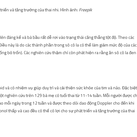
 triển và tăng trưởng của thai nhi. Hình ảnh:
Freepik
n đáng kể và bà bầu rất dễ rơi vào trạng thái căng thẳng tột độ. Theo các
 Điều này là do các thành phần trong sô cô la có thể làm giảm mức độ của các
g bỏ trốn). Các nghiên cứu thậm chí còn phát hiện ra rằng ăn sô cô la đen
id và có nhiệm vụ giúp duy trì và cải thiện sức khỏe của tim và não. Đặc biệt
ột nghiên cứu trên 129 bà mẹ có tuổi thai từ 11-14 tuần. Mỗi người được ch
cao mỗi ngày trong 12 tuần và được theo dõi dao động Doppler cho đến khi
nol thấp và cao đều có thể có lợi cho sự phát triển và tăng trưởng của thai