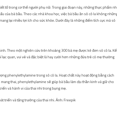
i tiết tố trong cơ thể người phụ nữ. Trong giai đoạn này, những thực phẩm n
hẩu của bà bầu. Theo các nhà khoa học, việc bà bầu ăn sô cô la không nhữn
ang lại nhiều lợi ích cho sức khỏe. Dưới đây là những điểm tích cực mà sô
ơ sinh. Theo một nghiên cứu trên khoảng 300 bà mẹ được kê đơn sô cô la. Kế
hí lạc quan, vui vẻ và đặc biệt là hay cười hơn những đứa trẻ có mẹ thường
lượng phenylethylamine trong sô cô la. Hoạt chất này hoạt động bằng cách
 mang thai, phenylethylamine sẽ giúp bà bầu làm dịu thần kinh và giữ cho
riển và hành vi của thai nhi trong bụng mẹ.