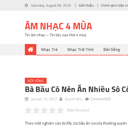
Saturday, August 08, 2026
Giới thiệu
Chính sách bảo 
ÂM NHẠC 4 MÙA
Tin âm nhạc – Tin tức sao Hot 4 mùa
Nhạc Trẻ
Nhạc Trữ Tình
Đời Sống
ĐỜI SỐNG
Bà Bầu Có Nên Ăn Nhiều Sô C
January 15, 2023
Quynh Nhu
Comment(0)
Rate this post
Theo một nghiên cứu từ Mỹ, bà bầu ăn socola thường xuyên có