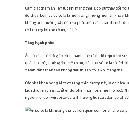
Cảm giác thèm ăn liên tục khi mang thai là do sự thay đổi nộ
đồ chua, kem và sô cô la là một trong những món ăn khoái k
không ảnh hưởng xấu đến sự phát triển của thai nhi mà còn m
cô la mang lại cho cả mẹ và bé.
Tăng hạnh phúc
Ăn sô cô la có thể giúp hình thành tính cách dễ chịu ở trẻ s
quả cho thấy những đứa trẻ có mẹ tiêu thụ sô cô la có tính k
xuyên căng thẳng và không tiêu thụ sô cô la khi mang thai.
Các nhà khoa học giải thích rằng hiện tượng này là do hàm 
kích thích não sản xuất endorphin (hormone hạnh phúc). Khi
người mẹ luôn vui vẻ; từ đó ảnh hưởng tích cực đến sự phát t