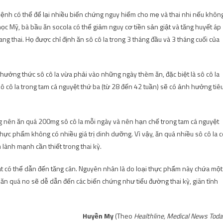
 bệnh có thể để lại nhiều biến chứng nguy hiểm cho mẹ và thai nhi nếu khôn
học Mỹ, bà bầu ăn socola có thể giảm nguy cơ tiền sản giật và tăng huyết áp
g thai. Họ được chỉ định ăn sô cô la trong 3 tháng đầu và 3 tháng cuối của
ưởng thức sô cô la vừa phải vào những ngày thèm ăn, đặc biệt là sô cô la
 sô cô la trong tam cá nguyệt thứ ba (từ 28 đến 42 tuần) sẽ có ảnh hưởng tiê
 nên ăn quá 200mg sô cô la mỗi ngày và nên hạn chế trong tam cá nguyệt
thực phẩm không có nhiều giá trị dinh dưỡng. Vì vậy, ăn quá nhiều sô cô la 
lành mạnh cần thiết trong thai kỳ.
oát có thể dẫn đến tăng cân. Nguyên nhân là do loại thực phẩm này chứa một
ăn quá no sẽ dễ dẫn đến các biến chứng như tiểu đường thai kỳ, giãn tĩnh
Huyền My
(Theo
Healthline, Medical News Toda