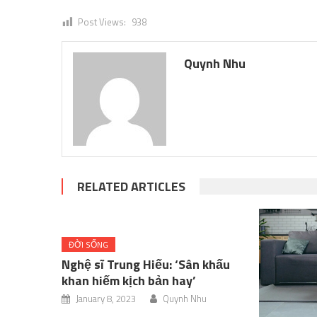
Post Views:
938
Quynh Nhu
RELATED ARTICLES
ĐỜI SỐNG
Nghệ sĩ Trung Hiếu: ‘Sân khấu
khan hiếm kịch bản hay’
January 8, 2023
Quynh Nhu