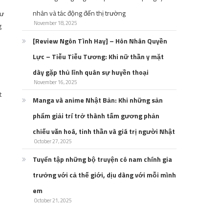
nhân và tác động đến thị trường
hư
November 18, 2025
g
[Review Ngôn Tình Hay] – Hôn Nhân Quyền
Lực – Tiễu Tiễu Tương: Khi nữ thần y mặt
dày gặp thủ lĩnh quân sự huyền thoại
November 16, 2025
t
Manga và anime Nhật Bản: Khi những sản
phẩm giải trí trở thành tấm gương phản
chiếu văn hoá, tinh thần và giá trị người Nhật
October 27, 2025
Tuyển tập những bộ truyện có nam chính gia
trưởng với cả thế giới, dịu dàng với mỗi mình
em
October 21, 2025