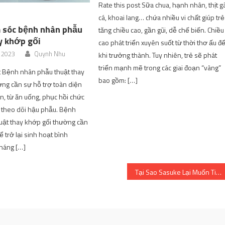
Rate this post Sữa chua, hạnh nhân, thịt g
cá, khoai lang… chứa nhiều vi chất giúp trẻ
 sóc bệnh nhân phẫu
tăng chiều cao, gần gũi, dễ chế biến. Chiều
y khớp gối
cao phát triển xuyên suốt từ thời thơ ấu đ
, 2023
Quynh Nhu
khi trưởng thành. Tuy nhiên, trẻ sẽ phát
triển mạnh mẽ trong các giai đoạn “vàng”
t Bệnh nhân phẫu thuật thay
bao gồm: […]
ng cần sự hỗ trợ toàn diện
n, từ ăn uống, phục hồi chức
 theo dõi hậu phẫu. Bệnh
uật thay khớp gối thường cần
 trở lại sinh hoạt bình
tháng […]
Tại Sao Sasuke Lại Muốn Tiêu Diệt Lá Ẩn Thân Trong Naruto?