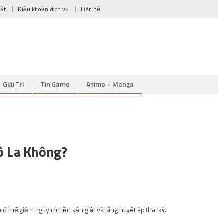
mật
Điều khoản dịch vụ
Liên hệ
Giải Trí
Tin Game
Anime – Manga
ô La Không?
 thể giảm nguy cơ tiền sản giật và tăng huyết áp thai kỳ.