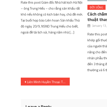
Rate this post Giám đốc Nhà hát kịch Hà Nội
ĐỜI SỐNG
– ông Trung Hiếu – cho rằng sân khấu rất
Cách chăm
khó nếu không có kịch bản hay, chủ đề mới.
thuật tha
Tại buổi họp báo Liên hoan Sân khấu Thủ
January 13
đô ngày 20/9, NSND Trung Hiếu cho biết,
ngoài đề tài lịch sử, hàng năm nhà […]
Rate this pos
khớp gối thườ
của người thâ
năng cho đến
nhân phẫu th
đến 3 tháng để
thường và 6 
Post
Liên Minh Huyền Thoại: Tiến sĩ Mundo sẽ trở thành Quái vật Bất tử trong thay đổi mới này của Riot | SharingFunVN
navigation
Leave a Reply