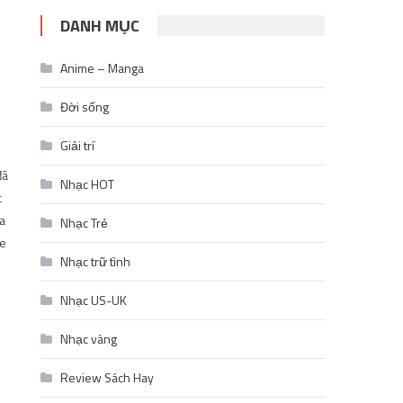
DANH MỤC
Anime – Manga
Đời sống
Giải trí
đã
Nhạc HOT
c
ủa
Nhạc Trẻ
me
Nhạc trữ tình
Nhạc US-UK
Nhạc vàng
Review Sách Hay