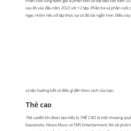
Phần cuối cùng được gọi là phần bốn và bắt đầu vào năm 202
sau đó vào đầu năm 2022 với 12 tập. Phần ba và phần cuối cù
ngạc nhiên nếu số tập thực sự có độ dài ngắn hơn. Điều nà
và tận hưởng bất cứ điều gì đến theo cách của bạn.
Thẻ cao
Thẻ cao
đôi khi được tạo kiểu là
THẺ CAO
, là một nhượng quy
Kawamoto, Hikaru Muno và TMS Entertainment. Nó sẽ phát h