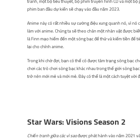
tranh, một bộ tiểu thuyết, bộ phim truyền hình CD và một bộ 
phim ban đầu dự kiến ​​sẽ chạy vào đầu năm 2023.
Anime này có rất nhiều sự cường điệu xung quanh nó, vì nó 
làm với anime. Chúng ta sẽ theo chân một nhân vật được biết
là Finn mạo hiểm đến một sòng bạc để thử và kiếm tiền để tiế
lại cho chính anime.
Trong khi chờ đợi, bạn có thể có được tâm trạng sòng bạc c
chơi các trò chơi sòng bạc khác nhau trong thế giới sòng bạc 
trở nên mới mẻ và mới mẻ. Đây có thể là một cách tuyệt vời
Star Wars: Visions Season 2
Chiến tranh giữa các vì sao
được phát hành vào năm 2021 và l