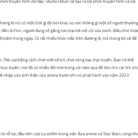
phim truyền hình dài tập. Studio Hibari sẽ tạo ra bộ phim truyền hình và bộ
chứng tỏ nó có một chút gì đó hơi khác so với những gì một số người thườn
 đến là Finn, người đang cố gắng cứu trại trẻ mồ côi của mình. Điều khó khă
t kiệm trong ngày. Có rất nhiều khúc mắc trên đường đi, mà chúng tôi sẽ để
ho
Thẻ cao
bằng cách chơi một số trò chơi sòng bạc trực tuyến. Bạn có thể
trực tuyến, nơi đã có nhiều đổi mới trong vài năm qua để làm cho các trò ch
 để nhập vào tinh thần của anime trước khi nó phát hành vào năm 2023.
à nỗ lực đầu tiên của Lucasfilm trong việc đưa anime và Star Wars cùng nh