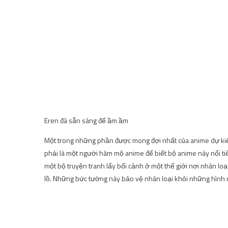
Eren đã sẵn sàng để ầm ầm
Một trong những phần được mong đợi nhất của anime dự kiế
phải là một người hâm mộ anime để biết bộ anime này nổi ti
một bộ truyện tranh lấy bối cảnh ở một thế giới nơi nhân 
lồ. Những bức tường này bảo vệ nhân loại khỏi những hình ng