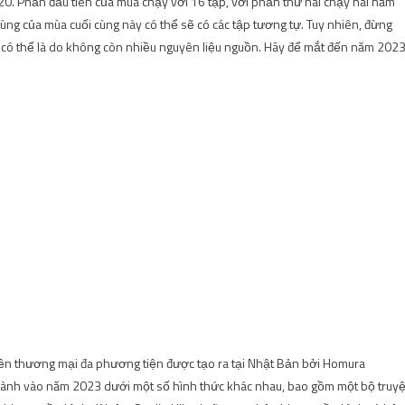
0. Phần đầu tiên của mùa chạy với 16 tập, với phần thứ hai chạy hai năm
ng của mùa cuối cùng này có thể sẽ có các tập tương tự. Tuy nhiên, đừng
y có thể là do không còn nhiều nguyên liệu nguồn. Hãy để mắt đến năm 202
ền thương mại đa phương tiện được tạo ra tại Nhật Bản bởi Homura
ành vào năm 2023 dưới một số hình thức khác nhau, bao gồm một bộ truy