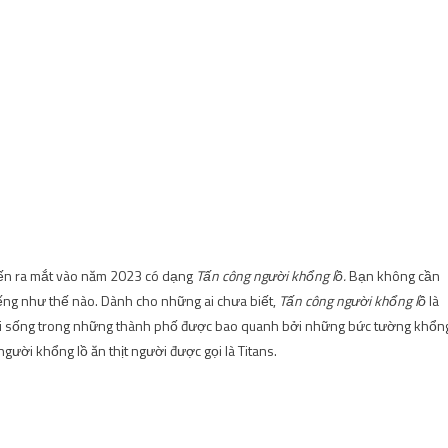
n ​​ra mắt vào năm 2023 có dạng
Tấn công người khổng lồ.
Bạn không cần
ếng như thế nào. Dành cho những ai chưa biết,
Tấn công người khổng lồ
là
loại sống trong những thành phố được bao quanh bởi những bức tường khổn
ười khổng lồ ăn thịt người được gọi là Titans.