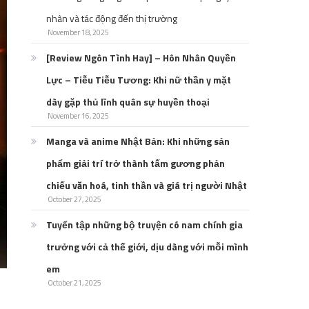
nhân và tác động đến thị trường
November 18, 2025
[Review Ngôn Tình Hay] – Hôn Nhân Quyền
Lực – Tiễu Tiễu Tương: Khi nữ thần y mặt
dày gặp thủ lĩnh quân sự huyền thoại
November 16, 2025
Manga và anime Nhật Bản: Khi những sản
phẩm giải trí trở thành tấm gương phản
chiếu văn hoá, tinh thần và giá trị người Nhật
October 27, 2025
Tuyển tập những bộ truyện có nam chính gia
trưởng với cả thế giới, dịu dàng với mỗi mình
em
October 21, 2025