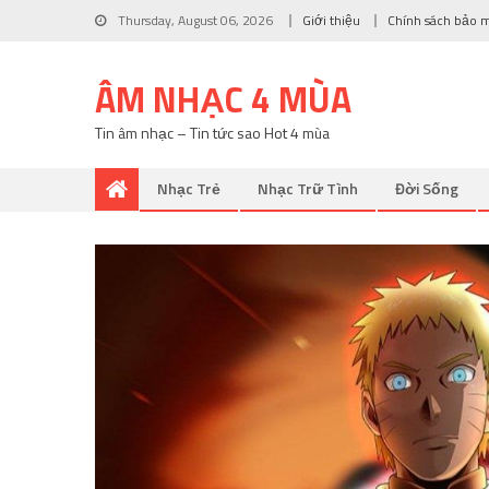
Thursday, August 06, 2026
Giới thiệu
Chính sách bảo 
ÂM NHẠC 4 MÙA
Tin âm nhạc – Tin tức sao Hot 4 mùa
Nhạc Trẻ
Nhạc Trữ Tình
Đời Sống