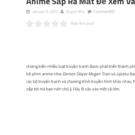
Anime Sắp Ra Mắt Để Xem V
January 9, 2023
Quynh Nhu
Comment(0)
Rate this post
chứng kiến ​​nhiều loạt truyện tranh được phát triển thành 
bộ phim anime như
Demon Slayer Mugen Train
và
Jujutsu Ka
các bộ truyện tranh và chương trình truyền hình khác nhau. N
sắp tới mà bạn nên chú ý. Hãy đi sâu vào một cái lớn.