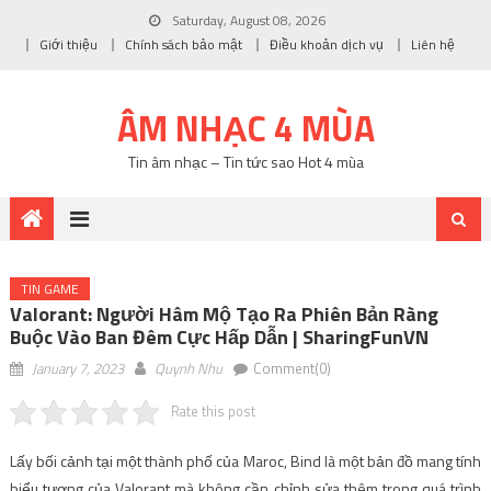
Saturday, August 08, 2026
Giới thiệu
Chính sách bảo mật
Điều khoản dịch vụ
Liên hệ
ÂM NHẠC 4 MÙA
Tin âm nhạc – Tin tức sao Hot 4 mùa
TIN GAME
Valorant: Người Hâm Mộ Tạo Ra Phiên Bản Ràng
Buộc Vào Ban Đêm Cực Hấp Dẫn | SharingFunVN
January 7, 2023
Quynh Nhu
Comment(0)
Rate this post
Lấy bối cảnh tại một thành phố của Maroc, Bind là một bản đồ mang tính
biểu tượng của Valorant mà không cần chỉnh sửa thêm trong quá trình