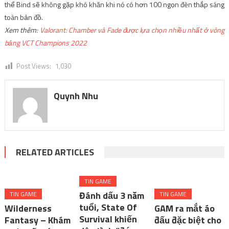
thể Bind sẽ không gặp khó khăn khi nó có hơn 100 ngọn đèn thắp sáng
toàn bản đồ.
Xem thêm:
Valorant: Chamber và Fade được lựa chọn nhiều nhất ở vòng
bảng VCT Champions 2022
Post Views:
1,030
Quynh Nhu
RELATED ARTICLES
TIN GAME
Đánh dấu 3 năm
TIN GAME
TIN GAME
tuổi, State Of
Wilderness
GAM ra mắt áo
Survival khiến
Fantasy – Khám
đấu đặc biệt cho