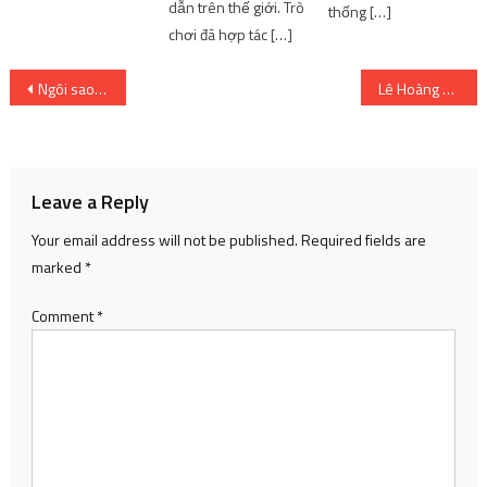
dẫn trên thế giới. Trò
thống […]
chơi đã hợp tác […]
Post
Ngôi sao ‘Avatar’ sau 13 năm
Lê Hoàng bị từ chối khi bàn về cách nuôi dạy con
navigation
Leave a Reply
Your email address will not be published.
Required fields are
marked
*
Comment
*