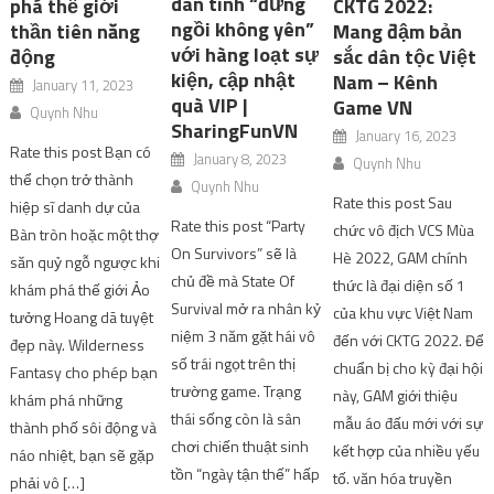
dân tình “đứng
phá thế giới
CKTG 2022:
ngồi không yên”
thần tiên năng
Mang đậm bản
với hàng loạt sự
động
sắc dân tộc Việt
kiện, cập nhật
Nam – Kênh
January 11, 2023
quà VIP |
Game VN
Quynh Nhu
SharingFunVN
January 16, 2023
Rate this post Bạn có
January 8, 2023
Quynh Nhu
thể chọn trở thành
Quynh Nhu
Rate this post Sau
hiệp sĩ danh dự của
Rate this post “Party
chức vô địch VCS Mùa
Bàn tròn hoặc một thợ
On Survivors” sẽ là
Hè 2022, GAM chính
săn quỷ ngỗ ngược khi
chủ đề mà State Of
thức là đại diện số 1
khám phá thế giới Ảo
Survival mở ra nhân kỷ
của khu vực Việt Nam
tưởng Hoang dã tuyệt
niệm 3 năm gặt hái vô
đến với CKTG 2022. Để
đẹp này. Wilderness
số trái ngọt trên thị
chuẩn bị cho kỳ đại hội
Fantasy cho phép bạn
trường game. Trạng
này, GAM giới thiệu
khám phá những
thái sống còn là sân
mẫu áo đấu mới với sự
thành phố sôi động và
chơi chiến thuật sinh
kết hợp của nhiều yếu
náo nhiệt, bạn sẽ gặp
tồn “ngày tận thế” hấp
tố. văn hóa truyền
phải vô […]