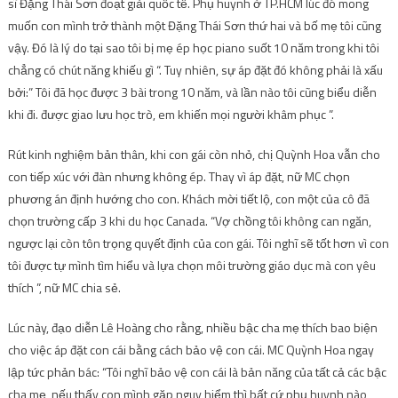
sĩ Đặng Thái Sơn đoạt giải quốc tế. Phụ huynh ở TP.HCM lúc đó mong
muốn con mình trở thành một Đặng Thái Sơn thứ hai và bố mẹ tôi cũng
vậy. Đó là lý do tại sao tôi bị mẹ ép học piano suốt 10 năm trong khi tôi
chẳng có chút năng khiếu gì “. Tuy nhiên, sự áp đặt đó không phải là xấu
bởi:” Tôi đã học được 3 bài trong 10 năm, và lần nào tôi cũng biểu diễn
khi đi. được giao lưu học trò, em khiến mọi người khâm phục ”.
Rút kinh nghiệm bản thân, khi con gái còn nhỏ, chị Quỳnh Hoa vẫn cho
con tiếp xúc với đàn nhưng không ép. Thay vì áp đặt, nữ MC chọn
phương án định hướng cho con. Khách mời tiết lộ, con một của cô đã
chọn trường cấp 3 khi du học Canada. “Vợ chồng tôi không can ngăn,
ngược lại còn tôn trọng quyết định của con gái. Tôi nghĩ sẽ tốt hơn vì con
tôi được tự mình tìm hiểu và lựa chọn môi trường giáo dục mà con yêu
thích ”, nữ MC chia sẻ.
Lúc này, đạo diễn Lê Hoàng cho rằng, nhiều bậc cha mẹ thích bao biện
cho việc áp đặt con cái bằng cách bảo vệ con cái. MC Quỳnh Hoa ngay
lập tức phản bác: “Tôi nghĩ bảo vệ con cái là bản năng của tất cả các bậc
cha mẹ, nếu thấy con mình gặp nguy hiểm thì bất cứ phụ huynh nào