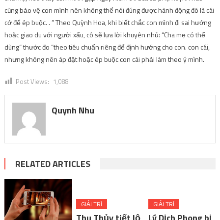
cũng bảo vệ con mình nên không thể nói đúng được hành động đó là cái
cớ để ép buộc. . ” Theo Quỳnh Hoa, khi biết chắc con mình đi sai hướng
hoặc giao du với người xấu, cô sẽ lựa lời khuyên nhủ: “Cha mẹ có thể
dùng“ thước đo ”theo tiêu chuẩn riêng để định hướng cho con. con cái,
nhưng không nên áp đặt hoặc ép buộc con cái phải làm theo ý mình.
Post Views:
1,088
Quynh Nhu
RELATED ARTICLES
GIẢI TRÍ
GIẢI TRÍ
Thu Thủy tiết lộ
Lý Dịch Phong bị