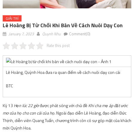
GIẢI TRÍ
Lê Hoàng Bị Từ Chối Khi Bàn Về Cách Nuôi Dạy Con
January 7, 2023
Quynh Nhu
Comment(0)
Rate this post
Lê Hoàng, Quỳnh Hoa đưa ra quan điểm về cách nuôi dạy con cái
BTC
Kỳ 13
Hẹn lúc 22 giờ
được phát sóng với chủ đề
Khi cha mẹ áp đặt ước
mơ của họ cho con cái của họ
. Ngoài đạo diễn Lê Hoàng, đạo diễn Đức
Thịnh, diễn viên Quang Tuấn, chương trình còn có sự góp mặt của khách
mời Quỳnh Hoa.