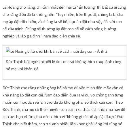
Lê Hoàng cho rằng, chỉ cần nhắc đến hai từ “ấn tượng” thì bất cứ ai cũng
cho rằng điều đó là không nên. “Tuy nhiên, trên thực tế, chúng ta bị cha
mẹ áp đặt rất nhiều, và chúng ta sẽ tiếp tục áp đặt như vậy đối với con
cái của mình. Chúng tôi thường áp đặt con cái về cách sống, hướng
nghiệp và lập gia đình ”, nam đạo diễn chia sẻ.
Đức Thịnh bất ngờ khi biết lý do con trai không thích chụp ảnh cùng
bố mẹ với khán giả
Đức Thịnh cho rằng những ông bố bà mẹ dù văn minh đến mấy vẫn có
khả năng áp đặt con cái. Nam đạo diễn đưa ra ví dụ vợ chồng anh từng
muốn con học đàn và làm thơ dù đó không phải sở thích của con. Theo
Đức Thịnh, cha mẹ có thể khuyên con tránh xa chất kích thích mà hãy để
con tự chọn những thứ mình thích vì “không gì có thể áp đặt được”. Đức
Thịnh cho biết thêm, con trai anh nhiều lần không hài lòng khi cùng bố