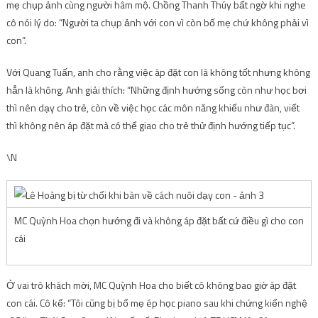
mẹ chụp ảnh cùng người hâm mộ. Chồng Thanh Thúy bất ngờ khi nghe
cô nói lý do: “Người ta chụp ảnh với con vì còn bố mẹ chứ không phải vì
con”.
Với Quang Tuấn, anh cho rằng việc áp đặt con là không tốt nhưng không
hẳn là không. Anh giải thích: “Những định hướng sống còn như học bơi
thì nên dạy cho trẻ, còn về việc học các môn năng khiếu như đàn, viết
thì không nên áp đặt mà có thể giao cho trẻ thử định hướng tiếp tục”.
\N
MC Quỳnh Hoa chọn hướng đi và không áp đặt bất cứ điều gì cho con
cái
Ở vai trò khách mời, MC Quỳnh Hoa cho biết cô không bao giờ áp đặt
con cái. Cô kể: “Tôi cũng bị bố mẹ ép học piano sau khi chứng kiến ​​nghệ