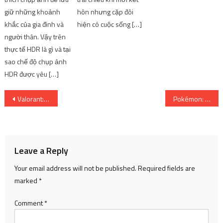
giữ những khoảnh
hôn nhưng cặp đôi
khắc của gia đình và
hiện có cuộc sống […]
người thân. Vậy trên
thực tế HDR là gì và tại
sao chế độ chụp ảnh
HDR được yêu […]
Post
Valorant: Người hâm mộ tạo ra phiên bản Ràng buộc vào ban đêm cực hấp dẫn | SharingFunVN
Pokémon: Nurse Joy có phải cũng là một sinh vật không? | SharingFunVN
navigation
Leave a Reply
Your email address will not be published.
Required fields are
marked
*
Comment
*