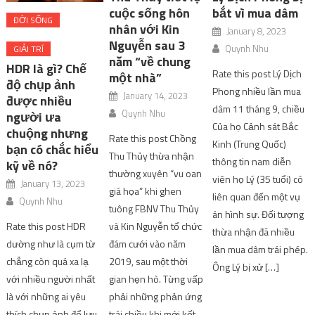
cuộc sống hôn
bắt vì mua dâm
ĐỜI SỐNG
nhân với Kin
January 8, 2023
Nguyễn sau 3
Quynh Nhu
GIẢI TRÍ
năm “về chung
HDR là gì? Chế
Rate this post Lý Dịch
một nhà”
độ chụp ảnh
Phong nhiều lần mua
January 14, 2023
được nhiều
dâm 11 tháng 9, chiều
Quynh Nhu
người ưa
Của họ Cảnh sát Bắc
chuộng nhưng
Rate this post Chồng
Kinh (Trung Quốc)
bạn có chắc hiểu
Thu Thủy thừa nhận
thông tin nam diễn
kỹ về nó?
thường xuyên “vu oan
viên họ Lý (35 tuổi) có
January 13, 2023
giá họa” khi ghen
liên quan đến một vụ
Quynh Nhu
tuông FBNV Thu Thủy
án hình sự. Đối tượng
Rate this post HDR
và Kin Nguyễn tổ chức
thừa nhận đã nhiều
dường như là cụm từ
đám cưới vào năm
lần mua dâm trái phép.
chẳng còn quá xa lạ
2019, sau một thời
Ông Lý bị xử […]
với nhiều người nhất
gian hẹn hò. Từng vấp
là với những ai yêu
phải những phản ứng
thích chụp ảnh để lưu
trái chiều khi mới kết