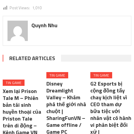
Post Views:
1,010
Quynh Nhu
RELATED ARTICLES
TIN GAME
TIN GAME
Disney
G2 Esports bị
TIN GAME
Dreamlight
cộng đồng tẩy
Xem lại Prison
Valley – Khám
chay kịch liệt vì
Tale M – Phiên
phá thế giới nhà
CEO tham dự
bản tái sinh
chuột |
bữa tiệc với
huyền thoại của
SharingFunVN –
nhân vật có hành
Priston Tale
Game offline /
vi phân biệt đối
trên di động –
Game PC
xử |
Kênh Game VN