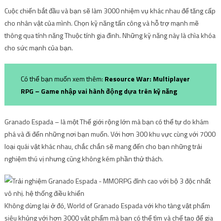
Cuộc chiến bắt đầu và bạn sẽ làm 3000 nhiệm vụ khác nhau để tăng cấp
cho nhân vật của mình. Chọn kỹ năng tấn công và hỗ trợ mạnh mẽ
thông qua tính năng Thuộc tính gia đình. Những kỹ năng này là chìa khóa
cho sức mạnh của bạn.
Có thể bạn muốn xem thêm:
Resource War: Multiplayer
RPG – Game nhập vai hành động dựa trên kỹ năng
Granado Espada – là một Thế giới rộng lớn mà bạn có thể tự do khám
phá và đi đến những nơi bạn muốn. Với hơn 300 khu vực cùng với 7000
loại quái vật khác nhau, chắc chắn sẽ mang đến cho bạn những trải
nghiệm thú vị nhưng cũng không kém phần thử thách.
Không dừng lại ở đó, World of Granado Espada với kho tàng vật phẩm
siêu khủng với hơn 3000 vật phẩm mà bạn có thể tìm và chế tạo để gia