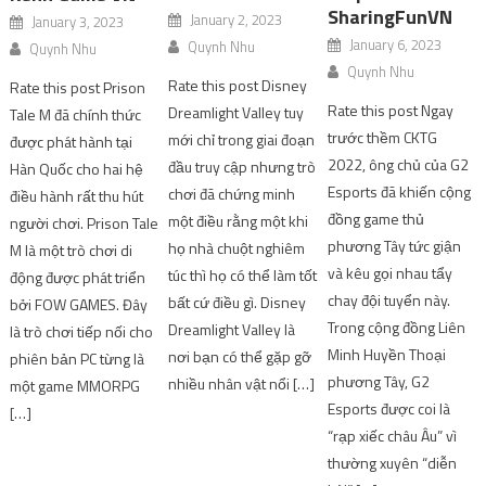
SharingFunVN
January 2, 2023
January 3, 2023
January 6, 2023
Quynh Nhu
Quynh Nhu
Quynh Nhu
Rate this post Disney
Rate this post Prison
Rate this post Ngay
Dreamlight Valley tuy
Tale M đã chính thức
trước thềm CKTG
mới chỉ trong giai đoạn
được phát hành tại
2022, ông chủ của G2
đầu truy cập nhưng trò
Hàn Quốc cho hai hệ
Esports đã khiến cộng
chơi đã chứng minh
điều hành rất thu hút
đồng game thủ
một điều rằng một khi
người chơi. Prison Tale
phương Tây tức giận
họ nhà chuột nghiêm
M là một trò chơi di
và kêu gọi nhau tẩy
túc thì họ có thể làm tốt
động được phát triển
chay đội tuyển này.
bất cứ điều gì. Disney
bởi FOW GAMES. Đây
Trong cộng đồng Liên
Dreamlight Valley là
là trò chơi tiếp nối cho
Minh Huyền Thoại
nơi bạn có thể gặp gỡ
phiên bản PC từng là
phương Tây, G2
nhiều nhân vật nổi […]
một game MMORPG
Esports được coi là
[…]
“rạp xiếc châu Âu” vì
thường xuyên “diễn