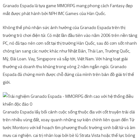
Granado Espada là tựa game MMORPG mang phong cách Fantasy đẹp
mắt được phát hành bởi NPH IMC Games của Hàn Quốc.
Không thể phủ nhận sức ảnh hưởng của Granado Espada trên thị
trường trò chơi điện tử. Có mặt lần đầu tiên vào năm 2006 trên nền tảng
PC, nó đã tạo nên cơn sốt tại thị trường Hàn Quốc, sau đó cơn sốt nhanh
chóng lan sang các nước khác như Nhật Bản, Thái Lan, Trường Quốc,
Mỹ, Đài Loan. Vay, Singapore và sắp tới, Việt Nam. Với hàng loạt giải
thưởng và doanh thu khủng trong vòng 2 năm ngắn ngủi. Granado
Espada đã chứng minh được chỗ đứng của mình trên bản đồ giải trí thế
giới.
Granado Espada lấy bối cảnh cuộc sống thuộc địa với cốt truyện trải dài
trên nhiều vùng đất, xoay quanh những sự kiện chính liên quan đến Tử
tước Montoro với kế hoạch tìm phương thuốc trường sinh bất tử và âm
mưu cai nghiện. cai trị nhân loại bởi bè lũ Strata Vista hoặc thế lực bóng