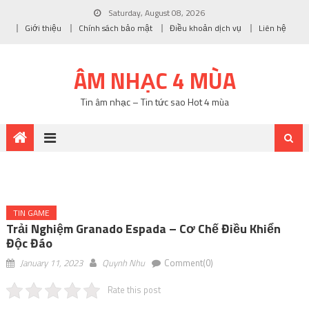
Saturday, August 08, 2026
Giới thiệu
Chính sách bảo mật
Điều khoản dịch vụ
Liên hệ
ÂM NHẠC 4 MÙA
Tin âm nhạc – Tin tức sao Hot 4 mùa
TIN GAME
Trải Nghiệm Granado Espada – Cơ Chế Điều Khiển
Độc Đáo
January 11, 2023
Quynh Nhu
Comment(0)
Rate this post