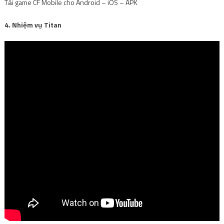
Tải game CF Mobile cho Android – iOS – APK
4. Nhiệm vụ Titan