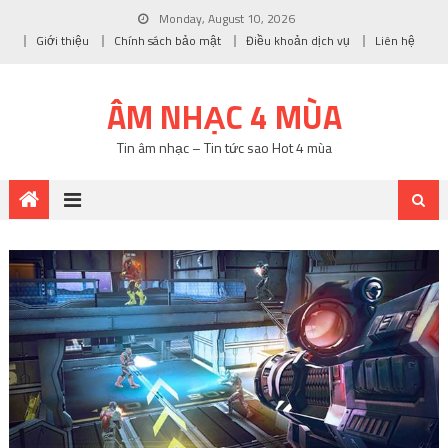
Monday, August 10, 2026
Giới thiệu
Chính sách bảo mật
Điều khoản dịch vụ
Liên hệ
ÂM NHẠC 4 MÙA
Tin âm nhạc – Tin tức sao Hot 4 mùa