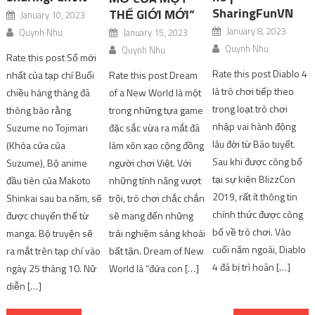
SharingFunVN
THẾ GIỚI MỚI”
January 10, 2023
January 8, 2023
Quynh Nhu
January 15, 2023
Quynh Nhu
Quynh Nhu
Rate this post Số mới
Rate this post Diablo 4
nhất của tạp chí Buổi
Rate this post Dream
là trò chơi tiếp theo
chiều hàng tháng đã
of a New World là một
trong loạt trò chơi
thông báo rằng
trong những tựa game
nhập vai hành động
Suzume no Tojimari
đặc sắc vừa ra mắt đã
lâu đời từ Bão tuyết.
(Khóa cửa của
làm xôn xao cộng đồng
Sau khi được công bố
Suzume), Bộ anime
người chơi Việt. Với
tại sự kiện BlizzCon
đầu tiên của Makoto
những tính năng vượt
2019, rất ít thông tin
Shinkai sau ba năm, sẽ
trội, trò chơi chắc chắn
chính thức được công
được chuyển thể từ
sẽ mang đến những
bố về trò chơi. Vào
manga. Bộ truyện sẽ
trải nghiệm sảng khoái
cuối năm ngoái, Diablo
ra mắt trên tạp chí vào
bất tận. Dream of New
4 đã bị trì hoãn […]
ngày 25 tháng 10. Nữ
World là “đứa con […]
diễn […]