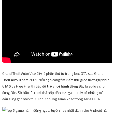
Grand Theft Auto: Vice City là phần thứ tư trong loạt GTA, sau Grand
Theft Auto III năm 2001. Nếu bạn đang tìm kiếm thứ gì đó tương tự như
GTA 5 vs Free Fire, thì tiêu đề
trò chơi hành đông
Đây là sự lựa chọn
đúng đắn. Sở hữu lối chơi khá hấp dẫn, tựa game này có những màn
đấu súng góc nhìn thứ 3 như những game khác trong series GTA.