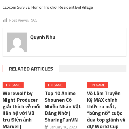
Capcom Survival Horror Trò chơi Resident Evil Village
Post Views:
965
Quynh Nhu
RELATED ARTICLES
TIN GAME
TIN GAME
TIN GAME
Werewolf by
Top 10 Anime
Võ Lâm Truyền
Night Producer
Shounen Có
Kỳ MAX chính
giải thích về mối
Nhiều Nhân Vật
thức ra mắt,
liên hệ với Vũ
Đáng Nhớ |
“bùng nổ” cuộc
trụ Điện ảnh
SharingFunVN
đua top giành vé
Marvel |
dự World Cup
January 16, 2023