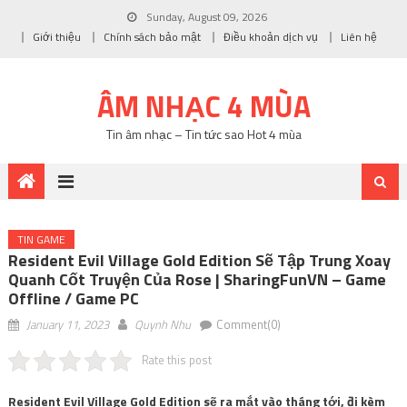
Sunday, August 09, 2026
Giới thiệu
Chính sách bảo mật
Điều khoản dịch vụ
Liên hệ
ÂM NHẠC 4 MÙA
Tin âm nhạc – Tin tức sao Hot 4 mùa
TIN GAME
Resident Evil Village Gold Edition Sẽ Tập Trung Xoay
Quanh Cốt Truyện Của Rose | SharingFunVN – Game
Offline / Game PC
January 11, 2023
Quynh Nhu
Comment(0)
Rate this post
Resident Evil Village Gold Edition sẽ ra mắt vào tháng tới, đi kèm