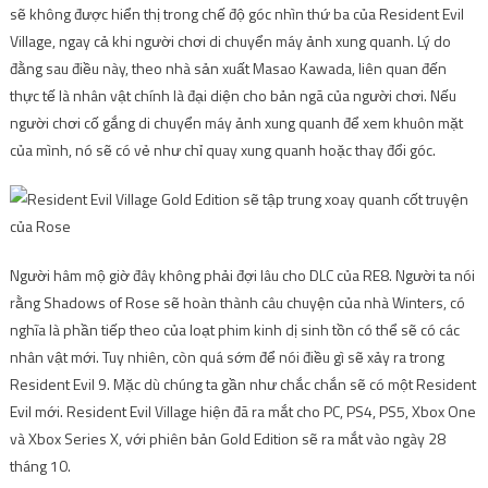
sẽ không được hiển thị trong chế độ góc nhìn thứ ba của Resident Evil
Village, ngay cả khi người chơi di chuyển máy ảnh xung quanh. Lý do
đằng sau điều này, theo nhà sản xuất Masao Kawada, liên quan đến
thực tế là nhân vật chính là đại diện cho bản ngã của người chơi. Nếu
người chơi cố gắng di chuyển máy ảnh xung quanh để xem khuôn mặt
của mình, nó sẽ có vẻ như chỉ quay xung quanh hoặc thay đổi góc.
Người hâm mộ giờ đây không phải đợi lâu cho DLC của RE8. Người ta nói
rằng Shadows of Rose sẽ hoàn thành câu chuyện của nhà Winters, có
nghĩa là phần tiếp theo của loạt phim kinh dị sinh tồn có thể sẽ có các
nhân vật mới. Tuy nhiên, còn quá sớm để nói điều gì sẽ xảy ra trong
Resident Evil 9. Mặc dù chúng ta gần như chắc chắn sẽ có một Resident
Evil mới. Resident Evil Village hiện đã ra mắt cho PC, PS4, PS5, Xbox One
và Xbox Series X, với phiên bản Gold Edition sẽ ra mắt vào ngày 28
tháng 10.