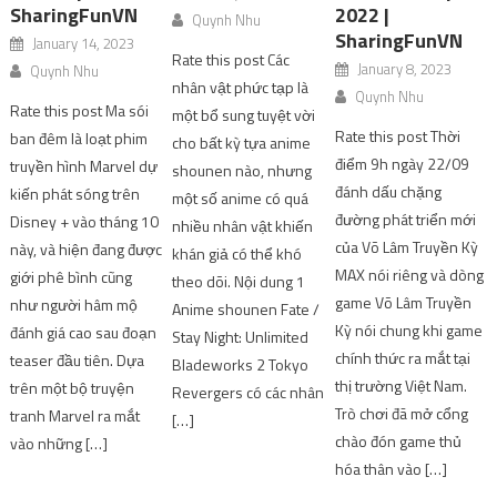
SharingFunVN
2022 |
Quynh Nhu
SharingFunVN
January 14, 2023
Rate this post Các
January 8, 2023
Quynh Nhu
nhân vật phức tạp là
Quynh Nhu
Rate this post Ma sói
một bổ sung tuyệt vời
Rate this post Thời
ban đêm là loạt phim
cho bất kỳ tựa anime
điểm 9h ngày 22/09
truyền hình Marvel dự
shounen nào, nhưng
đánh dấu chặng
kiến ​​phát sóng trên
một số anime có quá
đường phát triển mới
Disney + vào tháng 10
nhiều nhân vật khiến
của Võ Lâm Truyền Kỳ
này, và hiện đang được
khán giả có thể khó
MAX nói riêng và dòng
giới phê bình cũng
theo dõi. Nội dung 1
game Võ Lâm Truyền
như người hâm mộ
Anime shounen Fate /
Kỳ nói chung khi game
đánh giá cao sau đoạn
Stay Night: Unlimited
chính thức ra mắt tại
teaser đầu tiên. Dựa
Bladeworks 2 Tokyo
thị trường Việt Nam.
trên một bộ truyện
Revergers có các nhân
Trò chơi đã mở cổng
tranh Marvel ra mắt
[…]
chào đón game thủ
vào những […]
hóa thân vào […]