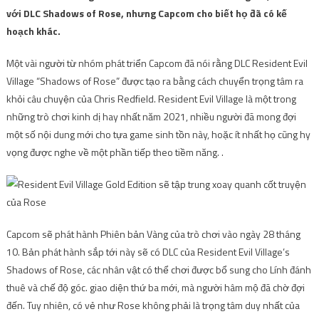
với DLC Shadows of Rose, nhưng Capcom cho biết họ đã có kế
hoạch khác.
Một vài người từ nhóm phát triển Capcom đã nói rằng DLC ​​Resident Evil
Village “Shadows of Rose” được tạo ra bằng cách chuyển trọng tâm ra
khỏi câu chuyện của Chris Redfield. Resident Evil Village là một trong
những trò chơi kinh dị hay nhất năm 2021, nhiều người đã mong đợi
một số nội dung mới cho tựa game sinh tồn này, hoặc ít nhất họ cũng hy
vọng được nghe về một phần tiếp theo tiềm năng. .
Capcom sẽ phát hành Phiên bản Vàng của trò chơi vào ngày 28 tháng
10. Bản phát hành sắp tới này sẽ có DLC của Resident Evil Village’s
Shadows of Rose, các nhân vật có thể chơi được bổ sung cho Lính đánh
thuê và chế độ góc. giao diện thứ ba mới, mà người hâm mộ đã chờ đợi
đến. Tuy nhiên, có vẻ như Rose không phải là trọng tâm duy nhất của