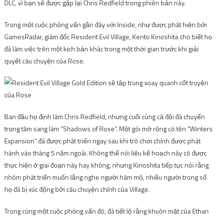
DLC, vì bạn sẽ được gặp lại Chris Redfield trong phiên bản này.
Trong một cuộc phỏng vấn gần đây với Inside, như được phát hiện bởi
GamesRadar, giám đốc Resident Evil Village, Kento Kinoshita cho biết họ
đã làm việc trên một kịch bản khác trong một thời gian trước khi giải
quyết câu chuyện của Rose.
Ban đầu họ định làm Chris Redfield, nhưng cuối cùng cả đội đã chuyển
trọng tâm sang làm “Shadows of Rose”. Một gói mở rộng có tên “Winters
Expansion” đã được phát triển ngay sau khi trò chơi chính được phát
hành vào tháng 5 năm ngoái. Không thể nói liệu kế hoạch này có được
thực hiện ở giai đoạn này hay không, nhưng Kinoshita tiếp tục nói rằng
nhóm phát triển muốn lắng nghe người hâm mộ, nhiều người trong số
họ đã bị xúc động bởi câu chuyện chính của Village.
Trong cùng một cuộc phỏng vấn đó, đã tiết lộ rằng khuôn mặt của Ethan