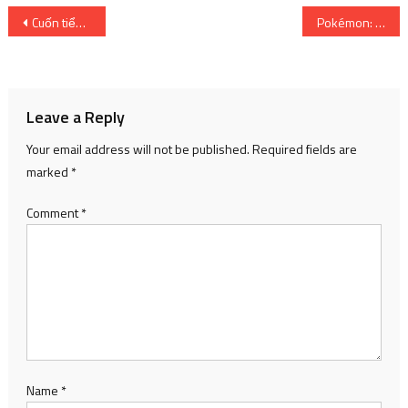
Post
Cuốn tiểu thuyết Lycoris Recoil đạt 100.000 bản dù nó chưa được phát hành
Pokémon: Những thiết kế mới cứ ngày một xấu đi – Kênh Game VN
navigation
Leave a Reply
Your email address will not be published.
Required fields are
marked
*
Comment
*
Name
*