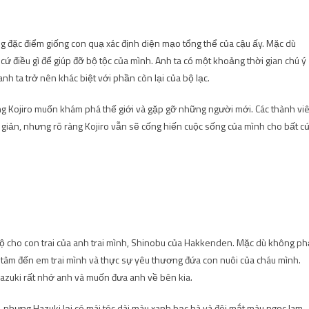
g đặc điểm giống con quạ xác định diện mạo tổng thể của cậu ấy. Mặc dù
 cứ điều gì để giúp đỡ bộ tộc của mình. Anh ta có một khoảng thời gian chú ý
h ta trở nên khác biệt với phần còn lại của bộ lạc.
ng Kojiro muốn khám phá thế giới và gặp gỡ những người mới. Các thành vi
đơn giản, nhưng rõ ràng Kojiro vẫn sẽ cống hiến cuộc sống của mình cho bất c
ộ cho con trai của anh trai mình, Shinobu của Hakkenden. Mặc dù không ph
n tâm đến em trai mình và thực sự yêu thương đứa con nuôi của cháu mình.
Hazuki rất nhớ anh và muốn đưa anh về bên kia.
 nhưng Hazuki lại có mái tóc dài màu xanh bạc hà và đôi mắt màu ngọc lam