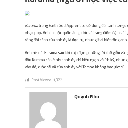
Kurama
trong Earth God Apprentice sử dụng đôi cánh tengu
nhạc pop. Anh ta mặc quần áo gothic và trang điểm đậm và t
rằng đôi cánh của anh ấy là đạo cụ, nhưng ít ai biết rằng anh
Anh rời núi Kurama sau khi chịu đựng những lời chế giễu và
đầu Kurama có vẻ như anh ấy chỉ kiêu ngạo và ích kỷ, nhưng
vào đó, cuộc cãi vã của anh ấy với Tomoe không bao giờ cũ.
Post Views:
1,327
Quynh Nhu