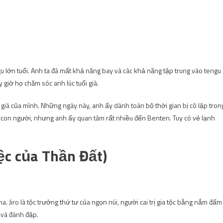
gu lớn tuổi. Anh ta đã mất khả năng bay và các khả năng tập trung vào tengu
giờ họ chăm sóc anh lúc tuổi già.
 giá của mình. Những ngày này, anh ấy dành toàn bộ thời gian bị cô lập tron
 con người, nhưng anh ấy quan tâm rất nhiều đến Benten. Tuy có vẻ lạnh
c của Thần Đất)
. Jiro là tộc trưởng thứ tư của ngọn núi, người cai trị gia tộc bằng nắm đấm
 và đánh đập.