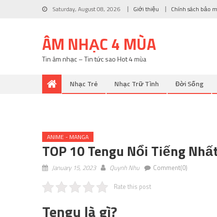
Saturday, August 08, 2026
Giới thiệu
Chính sách bảo 
ÂM NHẠC 4 MÙA
Tin âm nhạc – Tin tức sao Hot 4 mùa
Nhạc Trẻ
Nhạc Trữ Tình
Đời Sống
ANIME - MANGA
TOP 10 Tengu Nổi Tiếng Nhấ
January 15, 2023
Quynh Nhu
Comment(0)
Rate this post
Tengu là gì?