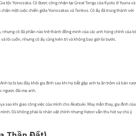
 Gia tộc Yoinozaka. Cô được công nhận tại Great Tengu của Kyoto ở Yuuna và
 chặn một cuộc chiến giữa Yoinozakas và Tenkos. Cô ấy đã trung thành với
n, nhưng cô đã phần nào trở thành đồng minh của các anh hùng chính của b
 và lôi cuốn, nhưng cô ấy cũng kiên trì và không bao giờ lùi bước.
. Anh ta bị lưu đày khỏi gia đình sau khi họ bắt gặp anh ta ăn trộm và bán rư
tục ngược đãi mẹ anh.
-ya sau khi giao công việc của mình cho Akatsuki. May mắn thay, gia đình của
ha mình. Dù không phải là nhân vật chính nhưng Hatori vẫn thu hút sự chú ý
a Thần Đất)