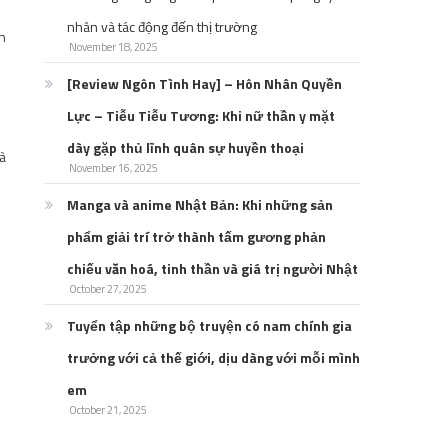
nhân và tác động đến thị trường
ên
November 18, 2025
[Review Ngôn Tình Hay] – Hôn Nhân Quyền
Lực – Tiễu Tiễu Tương: Khi nữ thần y mặt
dày gặp thủ lĩnh quân sự huyền thoại
là
November 16, 2025
Manga và anime Nhật Bản: Khi những sản
phẩm giải trí trở thành tấm gương phản
chiếu văn hoá, tinh thần và giá trị người Nhật
October 27, 2025
Tuyển tập những bộ truyện có nam chính gia
trưởng với cả thế giới, dịu dàng với mỗi mình
em
October 21, 2025