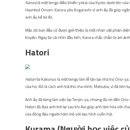
Karura
là một tengu điều khiển yokai của Kyoto dưới tên của
Haunted Onsen. Karura yêu Kogarashi vì anh ấy đã giúp ngăn
anh ấy kể từ đó.
Mặc dù ban đầu cô được giới thiệu là một nhân vật phản diệ
truyện. Ngay từ cái nhìn đầu tiên, Karura chắc chắn bị ám ảnh
Hatori
Hatori
từ Kakuriyo là một tengu làm lễ tân tại nhà trọ Orio-ya
của họ. Đó là cách anh trả thù cha mình, Matsuba, vì đã liên 
Anh ấy đã từng làm việc tại Tenjin-ya, nhưng đã rời đến Orio
Hatori đã đưa anh trở lại sau khi Aoi giúp anh làm hòa với c
của đông đảo người hâm mộ với tạo hình cuốn hút.
Kurama (Người học việc củ