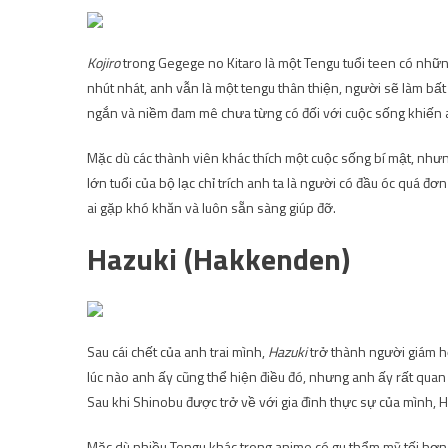
Kojiro
trong Gegege no Kitaro là một Tengu tuổi teen có nhữn
nhút nhát, anh vẫn là một tengu thân thiện, người sẽ làm bất
ngắn và niềm đam mê chưa từng có đối với cuộc sống khiến an
Mặc dù các thành viên khác thích một cuộc sống bí mật, như
lớn tuổi của bộ lạc chỉ trích anh ta là người có đầu óc quá 
ai gặp khó khăn và luôn sẵn sàng giúp đỡ.
Hazuki (Hakkenden)
Sau cái chết của anh trai mình,
Hazuki
trở thành người giám h
lúc nào anh ấy cũng thể hiện điều đó, nhưng anh ấy rất qua
Sau khi Shinobu được trở về với gia đình thực sự của mình, 
Mặc dù nhiều Tengu khác trong anime có gu thẩm mỹ tối hơn,