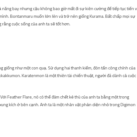
năng bay nhưng cậu không bao giờ mất đi sự kiên cường để tiếp tục tiến 
a mình. Bontanmaru muốn lớn lên và trở nên giống Kurama. Bất chấp mọi sự
 rằng cuộc sống của anh ta sẽ tốt hơn.
g giống như một con quạ. Sử dụng hai thanh kiếm, đòn tấn công chính của
akkakkumon. Karatenmon là một thiên tài chiến thuật, người đã dành cả cuộc
. Với Feather Flare, nó có thể đâm chết kẻ thù của anh ta bằng một trong
xung kích ở bên cạnh. Anh ta là một nhân vật phản diện nhỏ trong Digimon