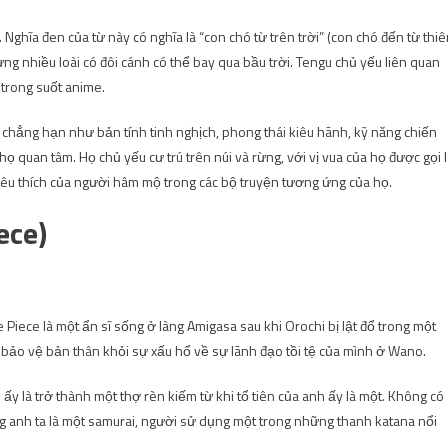
. Nghĩa đen của từ này có nghĩa là “con chó từ trên trời” (con chó đến từ thi
 nhiều loài có đôi cánh có thể bay qua bầu trời. Tengu chủ yếu liên quan
trong suốt anime.
 chẳng hạn như bản tính tinh nghịch, phong thái kiêu hãnh, kỹ năng chiến
ọ quan tâm. Họ chủ yếu cư trú trên núi và rừng, với vị vua của họ được gọi 
êu thích của người hâm mộ trong các bộ truyện tương ứng của họ.
ece)
Piece là một ẩn sĩ sống ở làng Amigasa sau khi Orochi bị lật đổ trong một
 bảo vệ bản thân khỏi sự xấu hổ về sự lãnh đạo tồi tệ của mình ở Wano.
y là trở thành một thợ rèn kiếm từ khi tổ tiên của anh ấy là một. Không có
ng anh ta là một samurai, người sử dụng một trong những thanh katana nổi