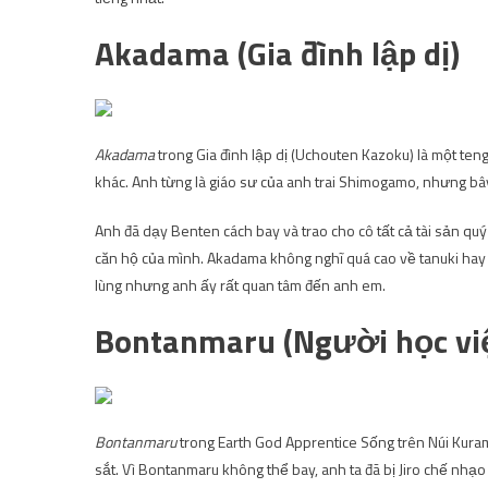
Akadama (Gia đình lập dị)
Akadama
trong Gia đình lập dị (Uchouten Kazoku) là một ten
khác. Anh từng là giáo sư của anh trai Shimogamo, nhưng bây 
Anh đã dạy Benten cách bay và trao cho cô tất cả tài sản quý
căn hộ của mình. Akadama không nghĩ quá cao về tanuki hay
lùng nhưng anh ấy rất quan tâm đến anh em.
Bontanmaru (Người học việ
Bontanmaru
trong Earth God Apprentice Sống trên Núi Kurama
sắt. Vì Bontanmaru không thể bay, anh ta đã bị Jiro chế nhạo