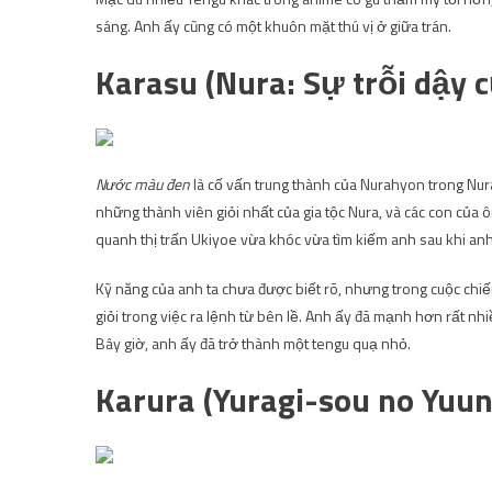
sáng. Anh ấy cũng có một khuôn mặt thú vị ở giữa trán.
Karasu (Nura: Sự trỗi dậy c
Nước màu đen
là cố vấn trung thành của Nurahyon trong Nura:
những thành viên giỏi nhất của gia tộc Nura, và các con của
quanh thị trấn Ukiyoe vừa khóc vừa tìm kiếm anh sau khi anh
Kỹ năng của anh ta chưa được biết rõ, nhưng trong cuộc chiế
giỏi trong việc ra lệnh từ bên lề. Anh ấy đã mạnh hơn rất 
Bây giờ, anh ấy đã trở thành một tengu quạ nhỏ.
Karura (Yuragi-sou no Yuu