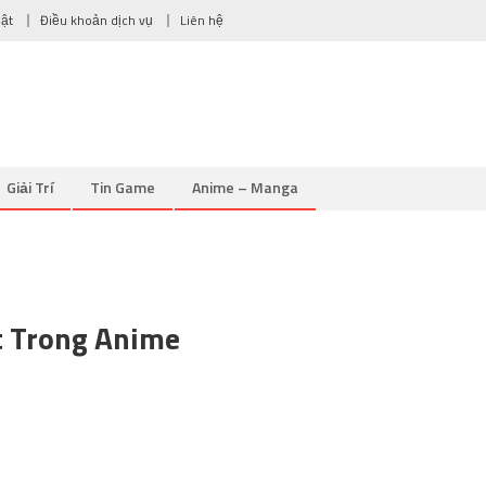
mật
Điều khoản dịch vụ
Liên hệ
Giải Trí
Tin Game
Anime – Manga
t Trong Anime