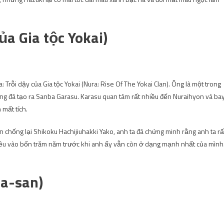
ủa Gia tộc Yokai)
 Trỗi dậy của Gia tộc Yokai (Nura: Rise Of The Yokai Clan). Ông là một trong
 ông đã tạo ra Sanba Garasu. Karasu quan tâm rất nhiều đến Nuraihyon và ba
 mất tích.
n chống lại Shikoku Hachijiuhakki Yako, anh ta đã chứng minh rằng anh ta rấ
nhiều vào bốn trăm năm trước khi anh ấy vẫn còn ở dạng mạnh nhất của mình
na-san)