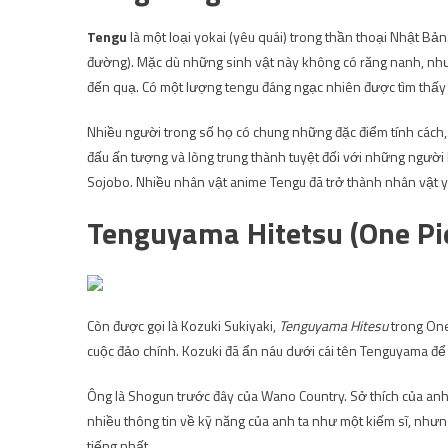
Tengu
là một loại yokai (yêu quái) trong thần thoại Nhật Bản
đường). Mặc dù những sinh vật này không có răng nanh, nhưng
đến quạ. Có một lượng tengu đáng ngạc nhiên được tìm thấy 
Nhiều người trong số họ có chung những đặc điểm tính cách,
đấu ấn tượng và lòng trung thành tuyệt đối với những người h
Sojobo. Nhiều nhân vật anime Tengu đã trở thành nhân vật y
Tenguyama Hitetsu (One Pi
Còn được gọi là Kozuki Sukiyaki,
Tenguyama Hitesu
trong One 
cuộc đảo chính. Kozuki đã ẩn náu dưới cái tên Tenguyama để
Ông là Shogun trước đây của Wano Country. Sở thích của anh ấ
nhiều thông tin về kỹ năng của anh ta như một kiếm sĩ, như
tiếng nhất.