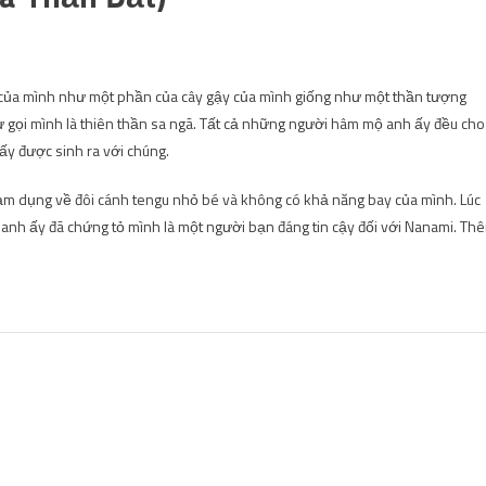
 của mình như một phần của cây gậy của mình giống như một thần tượng
ự gọi mình là thiên thần sa ngã. Tất cả những người hâm mộ anh ấy đều cho
 ấy được sinh ra với chúng.
 lạm dụng về đôi cánh tengu nhỏ bé và không có khả năng bay của mình. Lúc
 anh ấy đã chứng tỏ mình là một người bạn đáng tin cậy đối với Nanami. Th