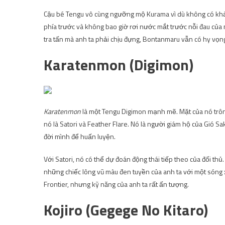
Cậu bé Tengu vô cùng ngưỡng mộ Kurama vì dù không có khả 
phía trước và không bao giờ rơi nước mắt trước nỗi đau củ
tra tấn mà anh ta phải chịu đựng, Bontanmaru vẫn có hy vọng
Karatenmon (Digimon)
Karatenmon
là một Tengu Digimon mạnh mẽ. Mặt của nó trôn
nó là Satori và Feather Flare. Nó là người giám hộ của Gió S
đời mình để huấn luyện.
Với Satori, nó có thể dự đoán động thái tiếp theo của đối thủ
những chiếc lông vũ màu đen tuyền của anh ta với một sóng 
Frontier, nhưng kỹ năng của anh ta rất ấn tượng.
Kojiro (Gegege No Kitaro)