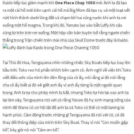
Kaido tiếp tục giảm mạnh khi
One Piece Chap 1050
mở. Anh ta đã tạo
ra một cái hố mới bên cạnh cái hố mà Big Mom đã tạo ra, và một loạt vết
nứt hình thành dưới lòng đất và chạm tới hai vũng nước khi anh ta rơi
xuống một hố magma. Trong khi đó, Yamato lao vào bắt Luffy khi cậu
cũng từ trên trời rơi xuống. Một hộp văn bản tuyên bố rằng người chiến
thắng trong Trận chiến trên mái nhà của Skull Dome trước đây là Kaido.
Tại Thủ đô Hoa, Tenguyama nhìn những chiếc Sky Boats tiếp tục bay lên
bầu trời. Toko reo hò phấn khích bên cạnh cô. Anh nghĩ về việc khi Toko
viết điều ước của mình lên đèn lồng của cô ấy, nói rằng ai đó nói rằng
cha cô ấy biết ai đó sẽ giết anh ấy vì anh ấy từng là một người quan
trọng. Anh ta tự cho phép mình bị bắt, nhưng Toko tự hỏi tại sao anh ta
lại làm vậy. Tenguyama nói với cô rằng Yasuie đã hy sinh mạng sống của
mình để Wano có cơ hội lật đổ anh ta và Toko có thể có một tương lai
hạnh phúc. Cảm động trước những gì Tenguyama đã nói với cô, cô đã
thay đổi thông điệp của mình trên Sky Boat. Thay vì nói “Con muốn gặp
bố”, bây giờ nó nói “Cảm ơn bố”.