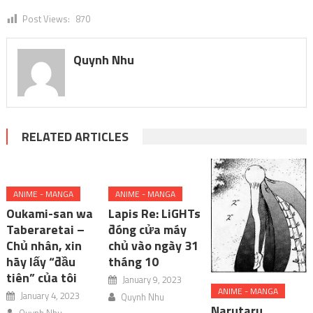
Post Views:
870
Quynh Nhu
RELATED ARTICLES
ANIME - MANGA
ANIME - MANGA
Oukami-san wa
Lapis Re: LiGHTs
Taberaretai –
đóng cửa máy
Chủ nhân, xin
chủ vào ngày 31
hãy lấy “đầu
tháng 10
tiên” của tôi
January 9, 2023
ANIME - MANGA
January 4, 2023
Quynh Nhu
Narutaru
Quynh Nhu