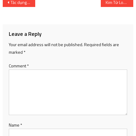
Post
Tác dụng phụ của việc dùng quá nhiều omega-3
Kim Tử Long tiết lộ bí mật cuộc hôn nhân với nghệ sĩ Trinh Trinh
navigation
Leave a Reply
Your email address will not be published.
Required fields are
marked
*
Comment
*
Name
*