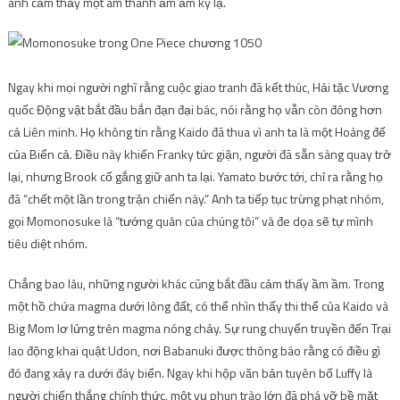
anh cảm thấy một âm thanh ầm ầm kỳ lạ.
Ngay khi mọi người nghĩ rằng cuộc giao tranh đã kết thúc, Hải tặc Vương
quốc Động vật bắt đầu bắn đạn đại bác, nói rằng họ vẫn còn đông hơn
cả Liên minh. Họ không tin rằng Kaido đã thua vì anh ta là một Hoàng đế
của Biển cả. Điều này khiến Franky tức giận, người đã sẵn sàng quay trở
lại, nhưng Brook cố gắng giữ anh ta lại. Yamato bước tới, chỉ ra rằng họ
đã “chết một lần trong trận chiến này.” Anh ta tiếp tục trừng phạt nhóm,
gọi Momonosuke là “tướng quân của chúng tôi” và đe dọa sẽ tự mình
tiêu diệt nhóm.
Chẳng bao lâu, những người khác cũng bắt đầu cảm thấy ầm ầm. Trong
một hồ chứa magma dưới lòng đất, có thể nhìn thấy thi thể của Kaido và
Big Mom lơ lửng trên magma nóng chảy. Sự rung chuyển truyền đến Trại
lao động khai quật Udon, nơi Babanuki được thông báo rằng có điều gì
đó đang xảy ra dưới đáy biển. Ngay khi hộp văn bản tuyên bố Luffy là
người chiến thắng chính thức, một vụ phun trào lớn đã phá vỡ bề mặt