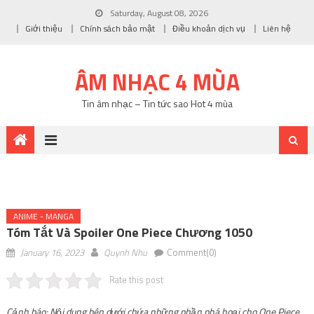
Saturday, August 08, 2026
Giới thiệu
Chính sách bảo mật
Điều khoản dịch vụ
Liên hệ
ÂM NHẠC 4 MÙA
Tin âm nhạc – Tin tức sao Hot 4 mùa
ANIME - MANGA
Tóm Tắt Và Spoiler One Piece Chương 1050
January 16, 2023
Quynh Nhu
Comment(0)
Rate this post
Cảnh báo: Nội dung bên dưới chứa những phần phá hoại cho One Piece