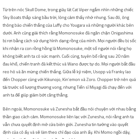
Từ trên nóc Skull Dome, trong giây lát Cat Viper ngắm nhìn những chiếc
Sky Boats thắp sáng bầu trời, lòng cảm thấy nhớ nhung. Sau đó, ông
thông báo chiến thắng của Luffy cho Yougara và những người khác bên
dưới. Anh cũng giải thích rằng Momonosuke đã ngăn chặn Onigashima
bị rơi bằng cách sử dụng hình dạng rồng của mình. Mọi người đều bị sốc
khi nhận ra con rồng hồng là Momonosuke, một số người nói rằng họ
không biết anh ta có sức mạnh. Cuối cùng, tuyên bố rằng sau 20 năm
đau khổ, chiến tranh đã kết thúc và Wano được tự do. Mọi người bắt đầu
reo hò và ăn mừng chiến thắng. Giữa lễ kỷ niệm, Usopp và Franky lao
đến Chopper cùng với Kikunojo, Kin’emon và Zoro. Chopper trở nên quá
tải trước số lượng thương vong, nhưng Tiến sĩ Miyagi đã chạy đến với
anh ta để giúp giảm bớt căng thẳng.
Bên ngoài, Momonosuke và Zunesha bắt đầu nói chuyện với nhau bằng
thần giao cách cảm. Momonosuke liên lạc với Zunesha, nói rằng anh ta
vẫn chưa quyết định mở cửa biên giới. Zunesha tin tưởng vào quyết
định của cô ấy và sẽ làm theo chỉ đạo của anh ấy. Khi Momo ngồi dậy,