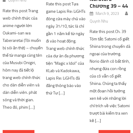
Rate this post Tựa
Chương 39 – 44
Rate this post Trang
game Lapis Re: LiGHTs
March 9, 2023
web chính thức của
đóng cửa máy chủ vào
Quynh Nhu
anime người lớn
ngày 31/10, tức là chỉ
Rate this post Ch. 39
Oukami-san wa
gần 1 năm kể từ ngày
Tóm tắt: Satomi cố giết
Taberaretai (Tôi muốn
đi vào hoạt động.
Shiina trong chuyến dã
bị sói ăn thịt) – chuyển
Trang web chính thức
ngoại của trường.
thể từ manga cùng tên
của dự án đa phương
Norio đánh cô bất tỉnh,
của Musubi Onigiri,
tiện “Magic x Idol” của
nhưng đứa con rồng
hôm nay đã tiết lộ
KLab và Kadokawa,
của cô vẫn cố giết
trang web chính thức
Lapis Re: LiGHTs đã
Shiina. Chúng ta thấy
cho dàn diễn viên và
đăng thông báo vào
một đoạn hồi tưởng
dàn diễn viên. phát
thứ Tư […]
xen kẽ với những lời
sóng và thời gian.
chỉ trích về việc Satomi
Theo đó, phim […]
trượt bài kiểm tra xen
kẽ […]