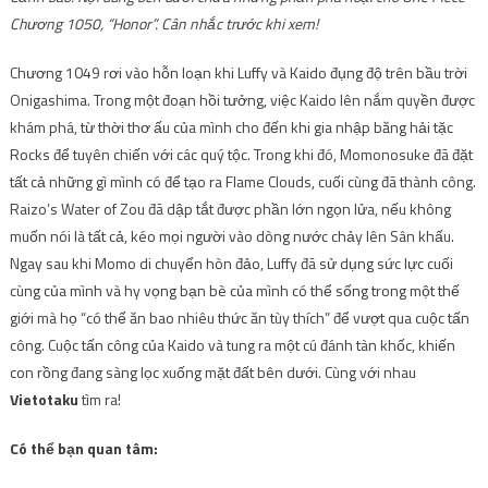
Chương 1050, “Honor”. Cân nhắc trước khi xem!
Chương 1049 rơi vào hỗn loạn khi Luffy và Kaido đụng độ trên bầu trời
Onigashima. Trong một đoạn hồi tưởng, việc Kaido lên nắm quyền được
khám phá, từ thời thơ ấu của mình cho đến khi gia nhập băng hải tặc
Rocks để tuyên chiến với các quý tộc. Trong khi đó, Momonosuke đã đặt
tất cả những gì mình có để tạo ra Flame Clouds, cuối cùng đã thành công.
Raizo’s Water of Zou đã dập tắt được phần lớn ngọn lửa, nếu không
muốn nói là tất cả, kéo mọi người vào dòng nước chảy lên Sân khấu.
Ngay sau khi Momo di chuyển hòn đảo, Luffy đã sử dụng sức lực cuối
cùng của mình và hy vọng bạn bè của mình có thể sống trong một thế
giới mà họ “có thể ăn bao nhiêu thức ăn tùy thích” để vượt qua cuộc tấn
công. Cuộc tấn công của Kaido và tung ra một cú đánh tàn khốc, khiến
con rồng đang sàng lọc xuống mặt đất bên dưới.
Cùng với nhau
Vietotaku
tìm ra!
Có thể bạn quan tâm: