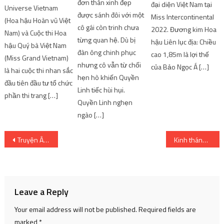
đơn thân xinh đẹp
đại diện Việt Nam tại
Universe Vietnam
được sánh đôi với một
Miss Intercontinental
(Hoa hậu Hoàn vũ Việt
cô gái còn trinh chưa
2022. Đương kim Hoa
Nam) và Cuộc thi Hoa
từng quan hệ. Dù bị
hậu Liên lục địa: Chiều
hậu Quý bà Việt Nam
đàn ông chinh phục
cao 1,85m là lợi thế
(Miss Grand Vietnam)
nhưng cô vẫn từ chối
của Bảo Ngọc Á […]
là hai cuộc thi nhan sắc
hẹn hò khiến Quyền
đầu tiên đầu tư tổ chức
Linh tiếc hùi hụi.
phần thi trang […]
Quyền Linh nghẹn
ngào […]
Post
Truyện Ân Tầm, những tác phẩm thành công nhất
Kinh thánh về nhân vật hoạt hình – Điều gì đi vào đó
navigation
Leave a Reply
Your email address will not be published.
Required fields are
marked
*