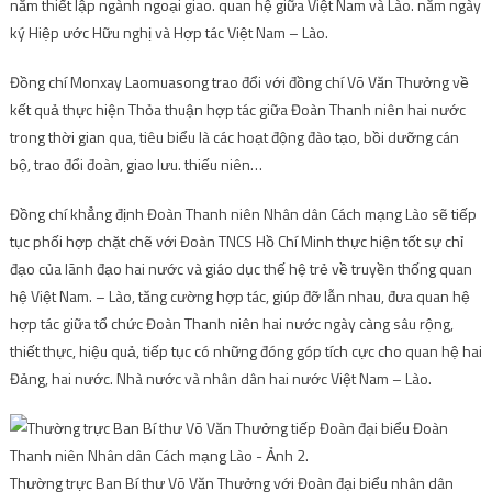
năm thiết lập ngành ngoại giao. quan hệ giữa Việt Nam và Lào. năm ngày
ký Hiệp ước Hữu nghị và Hợp tác Việt Nam – Lào.
Đồng chí Monxay Laomuasong trao đổi với đồng chí Võ Văn Thưởng về
kết quả thực hiện Thỏa thuận hợp tác giữa Đoàn Thanh niên hai nước
trong thời gian qua, tiêu biểu là các hoạt động đào tạo, bồi dưỡng cán
bộ, trao đổi đoàn, giao lưu. thiếu niên…
Đồng chí khẳng định Đoàn Thanh niên Nhân dân Cách mạng Lào sẽ tiếp
tục phối hợp chặt chẽ với Đoàn TNCS Hồ Chí Minh thực hiện tốt sự chỉ
đạo của lãnh đạo hai nước và giáo dục thế hệ trẻ về truyền thống quan
hệ Việt Nam. – Lào, tăng cường hợp tác, giúp đỡ lẫn nhau, đưa quan hệ
hợp tác giữa tổ chức Đoàn Thanh niên hai nước ngày càng sâu rộng,
thiết thực, hiệu quả, tiếp tục có những đóng góp tích cực cho quan hệ hai
Đảng, hai nước. Nhà nước và nhân dân hai nước Việt Nam – Lào.
Thường trực Ban Bí thư Võ Văn Thưởng với Đoàn đại biểu nhân dân