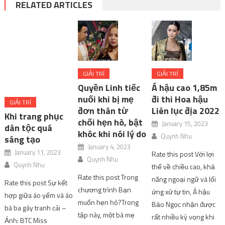
RELATED ARTICLES
GIẢI TRÍ
GIẢI TRÍ
Quyền Linh tiếc
Á hậu cao 1,85m
nuối khi bị mẹ
đi thi Hoa hậu
GIẢI TRÍ
đơn thân từ
Liên lục địa 2022
Khi trang phục
chối hẹn hò, bật
January 15, 2023
dân tộc quá
khóc khi nói lý do
Quynh Nhu
sáng tạo
January 4, 2023
January 11, 2023
Rate this post Với lợi
Quynh Nhu
Quynh Nhu
thế về chiều cao, khả
Rate this post Trong
năng ngoại ngữ và lối
Rate this post Sự kết
chương trình Bạn
ứng xử tự tin, Á hậu
hợp giữa áo yếm và áo
muốn hẹn hò?Trong
Bảo Ngọc nhận được
bà ba gây tranh cãi –
tập này, một bà mẹ
rất nhiều kỳ vọng khi
Ảnh: BTC Miss