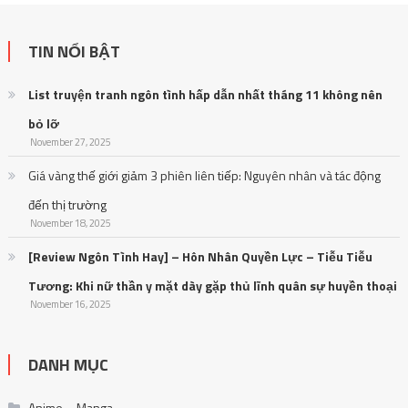
TIN NỔI BẬT
List truyện tranh ngôn tình hấp dẫn nhất tháng 11 không nên
bỏ lỡ
November 27, 2025
Giá vàng thế giới giảm 3 phiên liên tiếp: Nguyên nhân và tác động
đến thị trường
November 18, 2025
[Review Ngôn Tình Hay] – Hôn Nhân Quyền Lực – Tiễu Tiễu
Tương: Khi nữ thần y mặt dày gặp thủ lĩnh quân sự huyền thoại
November 16, 2025
DANH MỤC
Anime – Manga