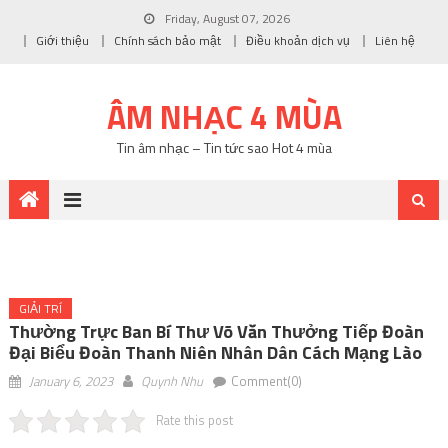
Friday, August 07, 2026
Giới thiệu
Chính sách bảo mật
Điều khoản dịch vụ
Liên hệ
ÂM NHẠC 4 MÙA
Tin âm nhạc – Tin tức sao Hot 4 mùa
GIẢI TRÍ
Thường Trực Ban Bí Thư Võ Văn Thưởng Tiếp Đoàn
Đại Biểu Đoàn Thanh Niên Nhân Dân Cách Mạng Lào
January 6, 2023
Quynh Nhu
Comment(0)
Rate this post