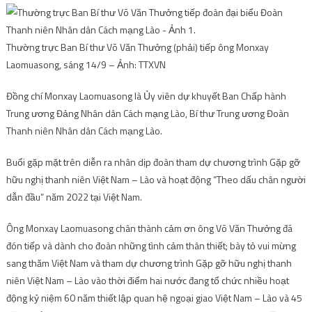
Thường trực Ban Bí thư Võ Văn Thưởng (phải) tiếp ông Monxay
Laomuasong, sáng 14/9 – Ảnh: TTXVN
Đồng chí Monxay Laomuasong là Ủy viên dự khuyết Ban Chấp hành
Trung ương Đảng Nhân dân Cách mạng Lào, Bí thư Trung ương Đoàn
Thanh niên Nhân dân Cách mạng Lào.
Buổi gặp mặt trên diễn ra nhân dịp đoàn tham dự chương trình Gặp gỡ
hữu nghị thanh niên Việt Nam – Lào và hoạt động “Theo dấu chân người
dẫn đầu” năm 2022 tại Việt Nam.
Ông Monxay Laomuasong chân thành cảm ơn ông Võ Văn Thưởng đã
đón tiếp và dành cho đoàn những tình cảm thân thiết; bày tỏ vui mừng
sang thăm Việt Nam và tham dự chương trình Gặp gỡ hữu nghị thanh
niên Việt Nam – Lào vào thời điểm hai nước đang tổ chức nhiều hoạt
động kỷ niệm 60 năm thiết lập quan hệ ngoại giao Việt Nam – Lào và 45