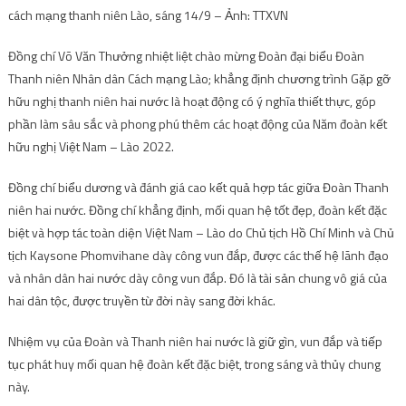
cách mạng thanh niên Lào, sáng 14/9 – Ảnh: TTXVN
Đồng chí Võ Văn Thưởng nhiệt liệt chào mừng Đoàn đại biểu Đoàn
Thanh niên Nhân dân Cách mạng Lào; khẳng định chương trình Gặp gỡ
hữu nghị thanh niên hai nước là hoạt động có ý nghĩa thiết thực, góp
phần làm sâu sắc và phong phú thêm các hoạt động của Năm đoàn kết
hữu nghị Việt Nam – Lào 2022.
Đồng chí biểu dương và đánh giá cao kết quả hợp tác giữa Đoàn Thanh
niên hai nước. Đồng chí khẳng định, mối quan hệ tốt đẹp, đoàn kết đặc
biệt và hợp tác toàn diện Việt Nam – Lào do Chủ tịch Hồ Chí Minh và Chủ
tịch Kaysone Phomvihane dày công vun đắp, được các thế hệ lãnh đạo
và nhân dân hai nước dày công vun đắp. Đó là tài sản chung vô giá của
hai dân tộc, được truyền từ đời này sang đời khác.
Nhiệm vụ của Đoàn và Thanh niên hai nước là giữ gìn, vun đắp và tiếp
tục phát huy mối quan hệ đoàn kết đặc biệt, trong sáng và thủy chung
này.