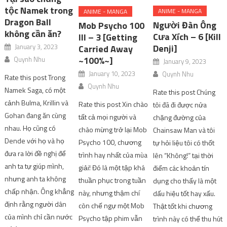
tộc Namek trong
ANIME - MANGA
ANIME - MANGA
Dragon Ball
Người Đàn Ông
Mob Psycho 100
không cần ăn?
Cưa Xích – 6 [Kill
III – 3 [Getting
January 3, 2023
Denji]
Carried Away
~100%~]
Quynh Nhu
January 9, 2023
January 10, 2023
Quynh Nhu
Rate this post Trong
Quynh Nhu
Namek Saga, có một
Rate this post Chúng
cảnh Bulma, Krillin và
Rate this post Xin chào
tôi đã đi được nửa
Gohan đang ăn cùng
tất cả mọi người và
chặng đường của
nhau. Họ cũng có
chào mừng trở lại Mob
Chainsaw Man và tôi
Dende với họ và họ
Psycho 100, chương
tự hỏi liệu tôi có thốt
đưa ra lời đề nghị để
trình hay nhất của mùa
lên “Không!” tại thời
anh ta tự giúp mình,
giải! Đó là một tập khá
điểm các khoản tín
nhưng anh ta không
thuần phục trong tuần
dụng cho thấy là một
chấp nhận. Ông khẳng
này, nhưng thậm chí
dấu hiệu tốt hay xấu.
định rằng người dân
còn chế ngự một Mob
Thật tốt khi chương
của mình chỉ cần nước
Psycho tập phim vẫn
trình này có thể thu hút