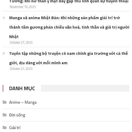
Tương: Khi nữ thần y mặt dày gặp thủ lĩnh quân sự huyền thoại
November 16, 2025
Manga và anime Nhật Bản: Khi những sản phẩm giải trí trở
thành tấm gương phản chiếu văn hoá, tinh thần và giá trị người
Nhật
October 27, 2025
Tuyển tập những bộ truyện có nam chính gia trưởng với cả thế
giới, dịu dàng với mỗi mình em
October 21, 2025
DANH MỤC
Anime – Manga
Đời sống
Giải trí