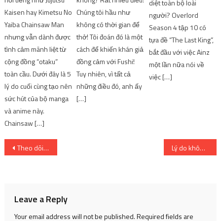
diệt toàn bộ loài
Kaisen hay Kimetsu No
Chúng tôi hầu như
người? Overlord
Yaiba Chainsaw Man
không có thời gian để
Season 4 tập 10 có
nhưng vẫn dành được
thở! Tôi đoán đó là một
tựa đề “The Last King”,
tình cảm mãnh liệt từ
cách để khiến khán giả
bắt đầu với việc Ainz
cộng đồng “otaku”
đồng cảm với Fushi!
một lần nữa nói về
toàn cầu. Dưới đây là 5
Tuy nhiên, vì tất cả
việc […]
lý do cuối cùng tạo nên
những điều đó, anh ấy
sức hút của bộ manga
[…]
và anime này.
Chainsaw […]
Post
Theo dõi đơn hàng AliExpress ở đâu?
Lý do không ngờ khiến ngôn tình ngược trở thành “món ăn không thể thiếu” đối với giới trẻ
navigation
Leave a Reply
Your email address will not be published.
Required fields are