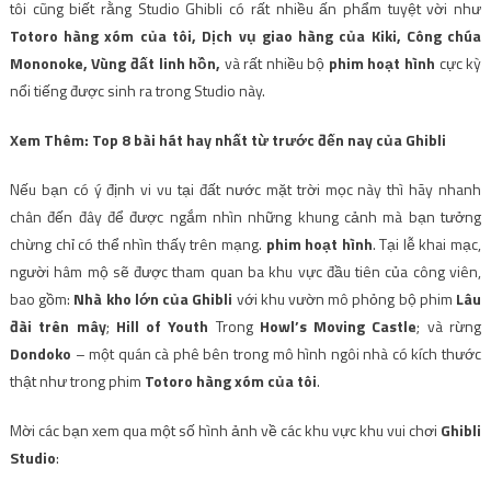
tôi cũng biết rằng Studio Ghibli có rất nhiều ấn phẩm tuyệt vời như
Totoro hàng xóm của tôi, Dịch vụ giao hàng của Kiki, Công chúa
Mononoke, Vùng đất linh hồn,
và rất nhiều bộ
phim hoạt hình
cực kỳ
nổi tiếng được sinh ra trong Studio này.
Xem Thêm: Top 8 bài hát hay nhất từ ​​trước đến nay của Ghibli
Nếu bạn có ý định vi vu tại đất nước mặt trời mọc này thì hãy nhanh
chân đến đây để được ngắm nhìn những khung cảnh mà bạn tưởng
chừng chỉ có thể nhìn thấy trên mạng.
phim hoạt hình
. Tại lễ khai mạc,
người hâm mộ sẽ được tham quan ba khu vực đầu tiên của công viên,
bao gồm:
Nhà kho lớn của Ghibli
với khu vườn mô phỏng bộ phim
Lâu
đài trên mây
;
Hill of Youth
Trong
Howl’s Moving Castle
; và rừng
Dondoko
– một quán cà phê bên trong mô hình ngôi nhà có kích thước
thật như trong phim
Totoro hàng xóm của tôi
.
Mời các bạn xem qua một số hình ảnh về các khu vực khu vui chơi
Ghibli
Studio
: