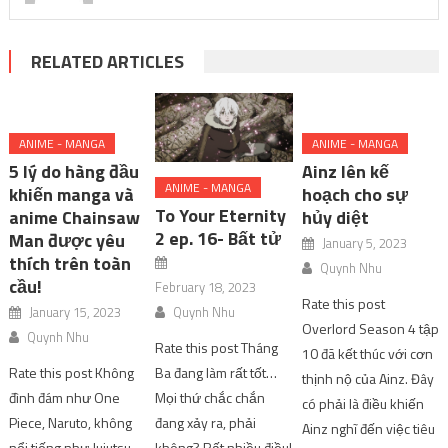
RELATED ARTICLES
ANIME - MANGA
ANIME - MANGA
5 lý do hàng đầu
Ainz lên kế
ANIME - MANGA
khiến manga và
hoạch cho sự
To Your Eternity
anime Chainsaw
hủy diệt
2 ep. 16- Bất tử
Man được yêu
January 5, 2023
thích trên toàn
Quynh Nhu
cầu!
February 18, 2023
Rate this post
January 15, 2023
Quynh Nhu
Overlord Season 4 tập
Quynh Nhu
Rate this post Tháng
10 đã kết thúc với cơn
Rate this post Không
Ba đang làm rất tốt…
thịnh nộ của Ainz. Đây
đình đám như One
Mọi thứ chắc chắn
có phải là điều khiến
Piece, Naruto, không
đang xảy ra, phải
Ainz nghĩ đến việc tiêu
nổi tiếng như Jujutsu
không? Rất nhiều điều!