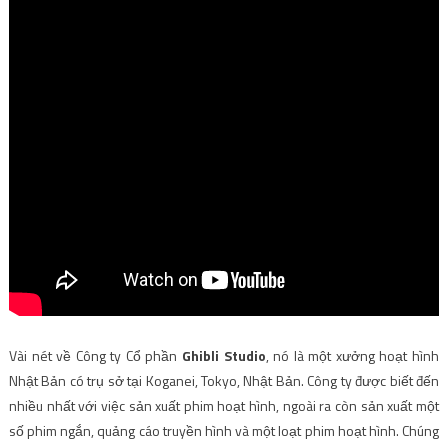
Vài nét về Công ty Cổ phần
Ghibli Studio
, nó là một xưởng hoạt hình
Nhật Bản có trụ sở tại Koganei, Tokyo, Nhật Bản. Công ty được biết đến
nhiều nhất với việc sản xuất phim hoạt hình, ngoài ra còn sản xuất một
số phim ngắn, quảng cáo truyền hình và một loạt phim hoạt hình. Chúng