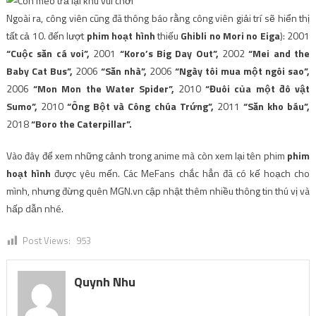
Ngoài ra, công viên cũng đã thông báo rằng công viên giải trí sẽ hiển thị
tất cả 10. đến lượt
phim hoạt hình
thiếu
Ghibli no Mori no Eiga
): 2001
“Cuộc săn cá voi”,
2001
“Koro’s Big Day Out”,
2002
“Mei and the
Baby Cat Bus”,
2006
“Săn nhà”,
2006
“Ngày tôi mua một ngôi sao”,
2006
“Mon Mon the Water Spider”,
2010
“Đuôi của một đô vật
Sumo”,
2010
“Ông Bột và Công chúa Trứng”,
2011
“Săn kho báu”,
2018
“Boro the Caterpillar”.
Vào đây để xem những cảnh trong anime mà còn xem lại tên phim
phim
hoạt hình
được yêu mến. Các MeFans chắc hẳn đã có kế hoạch cho
mình, nhưng đừng quên MGN.vn cập nhật thêm nhiều thông tin thú vị và
hấp dẫn nhé.
Post Views:
953
Quynh Nhu