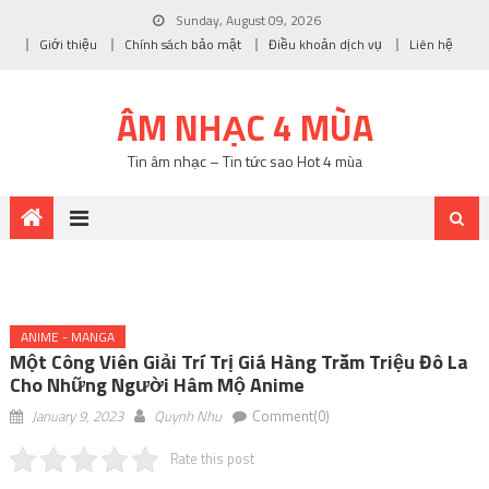
Sunday, August 09, 2026
Giới thiệu
Chính sách bảo mật
Điều khoản dịch vụ
Liên hệ
ÂM NHẠC 4 MÙA
Tin âm nhạc – Tin tức sao Hot 4 mùa
ANIME - MANGA
Một Công Viên Giải Trí Trị Giá Hàng Trăm Triệu Đô La
Cho Những Người Hâm Mộ Anime
January 9, 2023
Quynh Nhu
Comment(0)
Rate this post