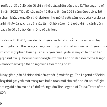
ouTube, đã tiết lộ tiêu đề chính thức của phần tiếp theo là The Legend of
ng 9 năm 2022. Tiêu đề của ngày 12 tháng 5 năm 2023 cũng được công bố
hình chạm khắc trong đền thờ, dường như mô tả cuộc xâm lược của Hyrule và
c nhìn thấy đang chạy và nhảy từ một hòn đảo nổi trước khi hạ cánh trên
 các câu đố và trèo lên những rễ cây lớn.
ng Zelda: BOTW 2, mặc dù cốt truyện của trò chơi vẫn chưa rõ ràng. Tuy
he Kingdom có ​​thể cung cấp một số thông tin chi tiết mới về cốt truyện hư c
gười chơi một phiên bản hậu khải huyền của Hyrule, vì vậy có lẽ phần tiếp
 rạn nứt trở lại thời kỳ huy hoàng trước đây. Các hòn đảo nổi có thể là một
 mảnh thay vì tạo thành một vùng trời thống nhất.
ây giờ dự án đã chính thức được tiết lộ với tên gọi The Legend of Zelda:
ồng thời gợi ý về một trọng tâm hoàn toàn mới cho cuộc phiêu lưu thế giới
rect, người hâm mộ sẽ có thể trải nghiệm The Legend of Zelda: Tears of the
2023.
10