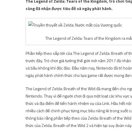
The Legend of Zelda: Tears of the Kingdom, trò chơi tiế
cùng đã nhận được tiêu đề và ngày phát hành.
The Legend of Zelda: Tears of the Kingdom ra mắ
Phần tiếp theo sắp tới của The Legend of Zelda: Breath of t
trước đây. Trò chơi giả tưởng thế giới mở năm 2017 đã nhận đ
và bầu không khí độc đáo. Đầu năm nay, Nintendo đã trì ho
ngày phát hành chính thức cho tựa game rất được mong đợi 
The Legend of Zelda: Breath of the Wild đã mang đến cho ng
Nintendo. Thay vì để người chơi đi qua một loạt các khu vự
thức và địa điểm để tiến hành nhiệm vụ của Link. Hầu hết nội
nhiều cách để chinh phục từng mục tiêu riêng lẻ trong suốt 
thông báo rằng phần tiếp theo của Zelda: Breath of the Wil
thức của Zelda: Breath of the Wild 2 và hiện tại suy đoán này 