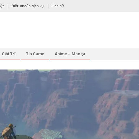
mật
Điều khoản dịch vụ
Liên hệ
Giải Trí
Tin Game
Anime – Manga