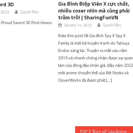
Gia Đình Điệp Viên X cực chất,
ord 3D
nhiều coser nhìn mà cũng phải
, 2023
Quynh Nhu
trầm trồ! | SharingFunVN
t Proud Sword 3D Post Views:
January 14, 2023
Quynh Nhu
Rate this post Về Gia đình Spy X Spy X
Family là một bộ truyện tranh do Tatsuya
Endou sáng tác. Truyện ra mắt vào năm
2019 và nhanh chóng nhận được sự qua
tâm của đông đảo khán giả. Đầu năm 2022
một anime chuyển thể của Wit Studio và
CloverWorks đã được phát […]
TOP 3 “Bom xịt” của Anime mùa hè 2022