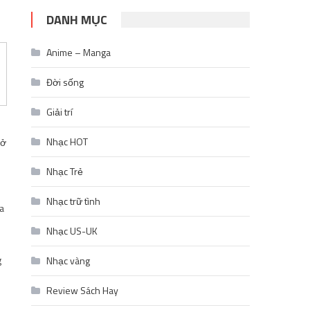
DANH MỤC
Anime – Manga
Đời sống
Giải trí
Nhạc HOT
mở
Nhạc Trẻ
Nhạc trữ tình
a
Nhạc US-UK
g
Nhạc vàng
Review Sách Hay