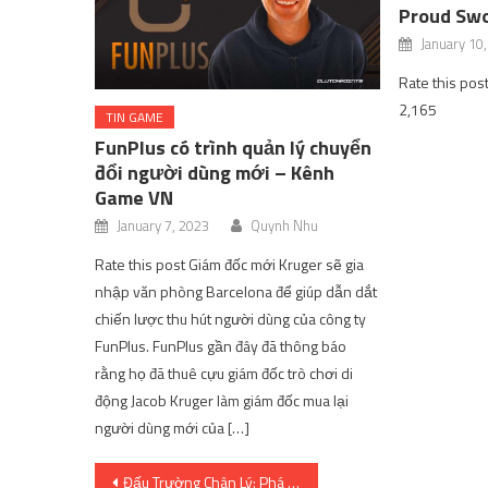
Proud Sw
January 10
Rate this pos
2,165
TIN GAME
FunPlus có trình quản lý chuyển
đổi người dùng mới – Kênh
Game VN
January 7, 2023
Quynh Nhu
Rate this post Giám đốc mới Kruger sẽ gia
nhập văn phòng Barcelona để giúp dẫn dắt
chiến lược thu hút người dùng của công ty
FunPlus. FunPlus gần đây đã thông báo
rằng họ đã thuê cựu giám đốc trò chơi di
động Jacob Kruger làm giám đốc mua lại
người dùng mới của […]
Post
Đấu Trường Chân Lý: Phá cách với đội hình Đi riêng của mùa 7.5 | SharingFunVN