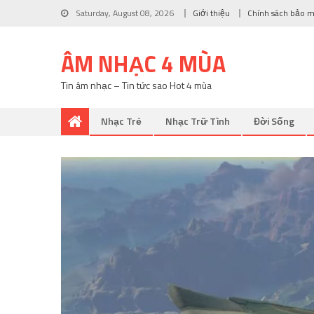
Saturday, August 08, 2026
Giới thiệu
Chính sách bảo 
ÂM NHẠC 4 MÙA
Tin âm nhạc – Tin tức sao Hot 4 mùa
Nhạc Trẻ
Nhạc Trữ Tình
Đời Sống