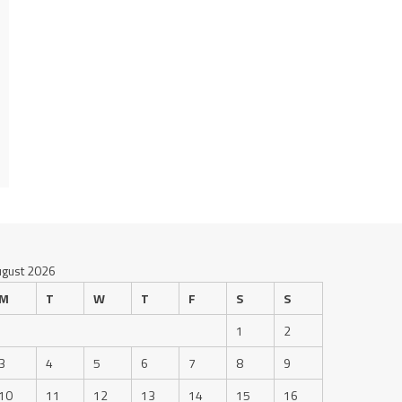
ugust 2026
M
T
W
T
F
S
S
1
2
3
4
5
6
7
8
9
10
11
12
13
14
15
16