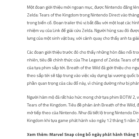
Một đoạn giới thiệu mới ngoạn mục, được Nintendo đăng lên Y
Zelda: Tears of the Kingdom trong Nintendo Direct vào thá
trong biến cố. Đoạn trailer thú vị bắt đầu với một loạt các 
nhiệm vụ của Link để giải cứu Zelda. Người hùng sau đó đượ
lưng của một sinh vật bay, với cảnh quay cho thấy anh ta giải
Các đoạn giới thiệu trước đó cho thấy những hòn đảo nổi tro
nhiên, tiêu đề chính thức của The Legend of Zelda: Tears of t
của tựa phim sắp tới. Breath of the Wild đã giới thiệu cho n
theo sắp tới sẽ tập trung vào việc xây dựng lại vương quốc bị
phần quan trọng của câu đố này, vì chúng dường như bị phân
Người hâm mộ đã rất háo hức mong chờ tựa phim BOTW 2, và b
Tears of the Kingdom. Tiêu đề phản ánh Breath of the Wild, đ
mở tiếp theo của Nintendo. Như đã tiết lộ trong Nintendo Di
Kingdom khi tựa game phát hành vào ngày 12 tháng 5 năm 
Xem thêm: Marvel Snap công bố ngày phát hành tháng 