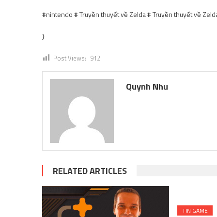
#nintendo # Truyền thuyết về Zelda # Truyền thuyết về Zel
}
Post Views:
912
Quynh Nhu
RELATED ARTICLES
TIN GAME