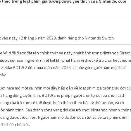
p theo trong loạt phim giả tưởng được yêu thích của Nintendo, cuối
t vào ngày 12 tháng 5 năm 2023, dành riêng cho Nintendo Switch.
he Wild đã được đặt tên chính thức và ngày phát hành trong Nintendo Direct
ược sự hoan nghênh nhiệt liệt khi phát hành vì thiết kế trò chơi kết thúc 
ãn Zelda: BOTW 2 đến mùa xuân năm 2023, và bây giờ người hâm mộ đã có
này.
ười hâm mộ một cái nhìn mới đầy hấp dẫn về loạt phim giả tưởng lâu đời củ
c và hang động tuyến tính, BOTW cho phép người chơi tự do lựa chọn cách
 dung của trò chơi có thể được hoàn thành theo bất kỳ thứ tự nào, và có
cuộc hành trình. Sau thành công vang dội của trò chơi, Nintendo nhanh chón
d đang được thực hiện. Người hâm mộ đã đồn đoán từ lâu về tựa phim chính
đã đi đến hồi kết.