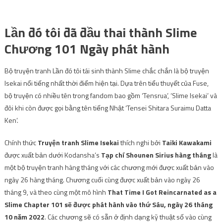
Lần đó tôi đã đầu thai thành Slime
Chương 101 Ngày phát hành
Bộ truyện tranh Lần đó tôi tái sinh thành Slime chắc chắn là bộ truyện
Isekai nổi tiếng nhất thời điểm hiện tại. Dựa trên tiểu thuyết của Fuse,
bộ truyện có nhiều tên trong fandom bao gồm ‘Tensrua’, ‘Slime Isekai’ và
đôi khi còn được gọi bằng tên tiếng Nhật ‘Tensei Shitara Suraimu Datta
Ken’.
Chính thức
Truyện tranh Slime Isekai
thích nghi bởi
Taiki Kawakami
được xuất bản dưới Kodansha’s
Tạp chí Shounen Sirius hàng tháng
là
một bộ truyện tranh hàng tháng với các chương mới được xuất bản vào
ngày 26 hàng tháng. Chương cuối cùng được xuất bản vào ngày 26
tháng 9, và theo cùng một mô hình
That Time I Got Reincarnated as a
Slime Chapter 101 sẽ được phát hành vào thứ Sáu, ngày 26 tháng
10 năm 2022
. Các chương sẽ có sẵn ở định dạng kỹ thuật số vào cùng