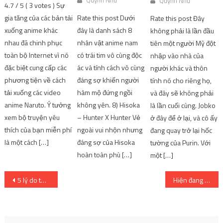
Quynh Nhu
Quynh Nhu
4.7 / 5 ( 3 votes ) Sự
gia tăng của các bản tải
Rate this post Dưới
Rate this post Đây
xuống anime khác
đây là danh sách 8
không phải là lần đầu
nhau đã chinh phục
nhân vật anime nam
tiên một người Mỹ đột
toàn bộ Internet vì nó
có trái tim vô cùng độc
nhập vào nhà của
đặc biệt cung cấp các
ác và tính cách vô cùng
người khác và thôn
phương tiện về cách
đáng sợ khiến người
tính nó cho riêng họ,
tải xuống các video
hâm mộ đứng ngồi
và đây sẽ không phải
anime Naruto. Ý tưởng
không yên. 8) Hisoka
là lần cuối cùng. Jobko
xem bộ truyện yêu
– Hunter X Hunter Vẻ
ở đây để ở lại, và cô ấy
thích của bạn miễn phí
ngoài vui nhộn nhưng
đang quay trở lại hốc
là một cách […]
đáng sợ của Hisoka
tường của Purin. Với
hoàn toàn phù […]
một […]
Post
5 lý do tại sao Ed và Roy được yêu thích trong số những nhà giả kim kiêu ngạo.
Hiện đang chấp nhận Đơn đăng ký người biểu diễn cho AX 2023 Maid & Butler Cafe!
navigation