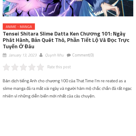
ANIME - MANGA
Tensei Shitara Slime Datta Ken Chương 101: Ngày
Phát Hành, Bản Quét Thô, Phần Tiết Lộ Và Đọc Trực
Tuyến Ở Đâu
January 13, 2023
Quynh Nhu
Comment(0)
Rate this post
Bản dịch tiếng Anh cho chương 100 của That Time I’m re reated as a
slime manga đã ra mắt vài ngày và người hâm mộ chắc chắn đã rất ngạc
nhiên vì những diễn biến mới nhất của câu chuyện.