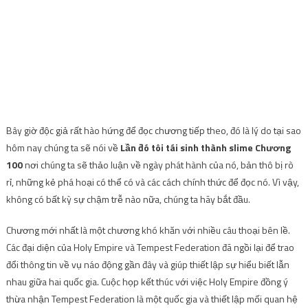
Bây giờ độc giả rất hào hứng để đọc chương tiếp theo, đó là lý do tại sao
hôm nay chúng ta sẽ nói về
Lần đó tôi tái sinh thành slime Chương
100
nơi chúng ta sẽ thảo luận về ngày phát hành của nó, bản thô bị rò
rỉ, những kẻ phá hoại có thể có và các cách chính thức để đọc nó. Vì vậy,
không có bất kỳ sự chậm trễ nào nữa, chúng ta hãy bắt đầu.
Chương mới nhất là một chương khó khăn với nhiều câu thoại bên lề.
Các đại diện của Holy Empire và Tempest Federation đã ngồi lại để trao
đổi thông tin về vụ náo động gần đây và giúp thiết lập sự hiểu biết lẫn
nhau giữa hai quốc gia. Cuộc họp kết thúc với việc Holy Empire đồng ý
thừa nhận Tempest Federation là một quốc gia và thiết lập mối quan hệ