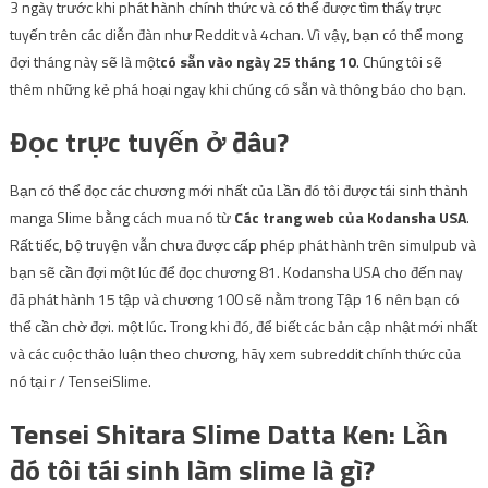
3 ngày trước khi phát hành chính thức và có thể được tìm thấy trực
tuyến trên các diễn đàn như Reddit và 4chan. Vì vậy, bạn có thể mong
đợi tháng này sẽ là một
có sẵn vào ngày 25 tháng 10
. Chúng tôi sẽ
thêm những kẻ phá hoại ngay khi chúng có sẵn và thông báo cho bạn.
Đọc trực tuyến ở đâu?
Bạn có thể đọc các chương mới nhất của Lần đó tôi được tái sinh thành
manga Slime bằng cách mua nó từ
Các trang web của Kodansha USA
.
Rất tiếc, bộ truyện vẫn chưa được cấp phép phát hành trên simulpub và
bạn sẽ cần đợi một lúc để đọc chương 81. Kodansha USA cho đến nay
đã phát hành 15 tập và chương 100 sẽ nằm trong Tập 16 nên bạn có
thể cần chờ đợi. một lúc. Trong khi đó, để biết các bản cập nhật mới nhất
và các cuộc thảo luận theo chương, hãy xem subreddit chính thức của
nó tại r / TenseiSlime.
Tensei Shitara Slime Datta Ken: Lần
đó tôi tái sinh làm slime là gì?