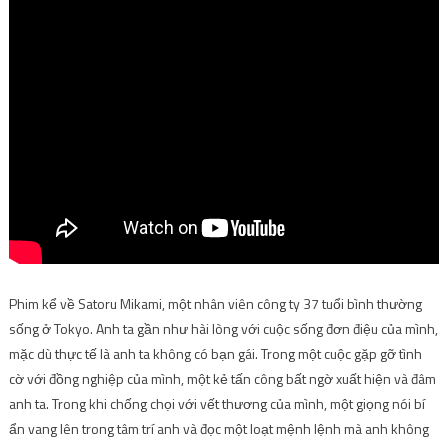
Phim kể về Satoru Mikami, một nhân viên công ty 37 tuổi bình thường
sống ở Tokyo. Anh ta gần như hài lòng với cuộc sống đơn điệu của mình,
mặc dù thực tế là anh ta không có bạn gái. Trong một cuộc gặp gỡ tình
cờ với đồng nghiệp của mình, một kẻ tấn công bất ngờ xuất hiện và đâm
anh ta. Trong khi chống chọi với vết thương của mình, một giọng nói bí
ẩn vang lên trong tâm trí anh và đọc một loạt mệnh lệnh mà anh không