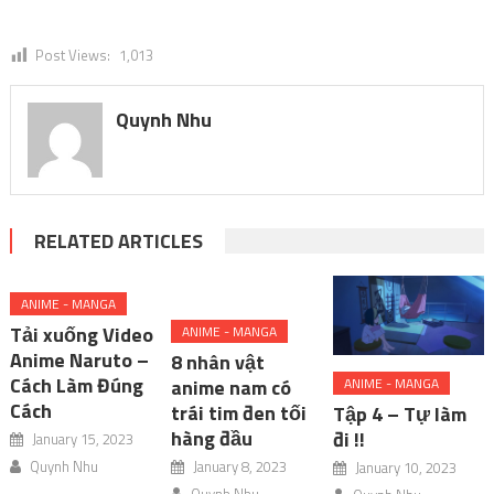
Post Views:
1,013
Quynh Nhu
RELATED ARTICLES
ANIME - MANGA
Tải xuống Video
ANIME - MANGA
Anime Naruto –
8 nhân vật
Cách Làm Đúng
anime nam có
ANIME - MANGA
Cách
trái tim đen tối
Tập 4 – Tự làm
hàng đầu
đi !!
January 15, 2023
Quynh Nhu
January 8, 2023
January 10, 2023