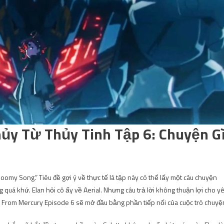
ủy Từ Thủy Tinh Tập 6: Chuyện G
loomy Song.” Tiêu đề gợi ý về thực tế là tập này có thể lấy một câu chuyện
g quá khứ. Elan hỏi cô ấy về Aerial. Nhưng câu trả lời không thuận lợi cho y
ch From Mercury Episode 6 sẽ mở đầu bằng phần tiếp nối của cuộc trò chuyệ