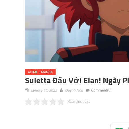
ANIME - MANGA
Suletta Đấu Với Elan! Ngày 
January 11, 2023
Quynh Nhu
Comment(0)
Rate this post