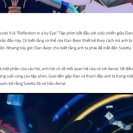
e 5 là “Reflection in a Icy Eye.” Tập phim bắt đầu với cuộc chiến giữa Elan
trận đấu này. Cô biết rằng cơ thể của Elan được thiết kế theo cách mà anh ta
ốn. Nhưng bây giờ, Elan được cho biết rằng anh ta phải để mắt đến Suletta.
 một phần của câu hỏi, anh hỏi cô về mối quan hệ của cô với Aerial. Về điều
 động cuối cùng của tập phim, Guel đến gặp Elan và thách đấu anh ta trong mộ
tuyên bố rằng Suletta đã sở hữu Aerial.