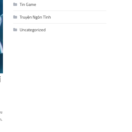
Tin Game
Truyện Ngôn Tình
Uncategorized
ì
êu
n.