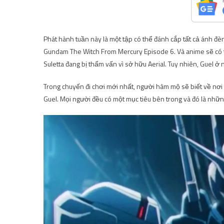
Phát hành tuần này là một tập có thể đánh cắp tất cả ánh đè
Gundam The Witch From Mercury Episode 6. Và anime sẽ có t
Suletta đang bị thẩm vấn vì sở hữu Aerial. Tuy nhiên, Guel ở 
Trong chuyến đi chơi mới nhất, người hâm mộ sẽ biết về nơi ở
Guel. Mọi người đều có một mục tiêu bên trong và đó là những