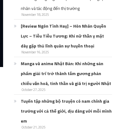
nhân và tác động đến thị trường
November 18, 2025
[Review Ngôn Tình Hay] – Hôn Nhân Quyền
Lực – Tiễu Tiễu Tương: Khi nữ thần y mặt
dày gặp thủ lĩnh quân sự huyền thoại
November 16, 2025
Manga và anime Nhật Bản: Khi những sản
phẩm giải trí trở thành tấm gương phản
chiếu văn hoá, tinh thần và giá trị người Nhật
October 27, 2025
Tuyển tập những bộ truyện có nam chính gia
trưởng với cả thế giới, dịu dàng với mỗi mình
em
October 21, 2025