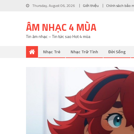
Thursday, August 06, 2026
Giới thiệu
Chính sách bảo 
ÂM NHẠC 4 MÙA
Tin âm nhạc – Tin tức sao Hot 4 mùa
Nhạc Trẻ
Nhạc Trữ Tình
Đời Sống