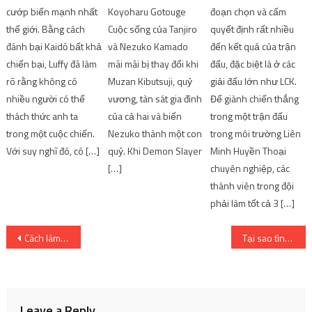
cướp biển mạnh nhất
Koyoharu Gotouge
đoạn chọn và cấm
thế giới. Bằng cách
Cuộc sống của Tanjiro
quyết định rất nhiều
đánh bại Kaidō bất khả
và Nezuko Kamado
đến kết quả của trận
chiến bại, Luffy đã làm
mãi mãi bị thay đổi khi
đấu, đặc biệt là ở các
rõ rằng không có
Muzan Kibutsuji, quỷ
giải đấu lớn như LCK.
nhiều người có thể
vương, tàn sát gia đình
Để giành chiến thắng
thách thức anh ta
của cả hai và biến
trong một trận đấu
trong một cuộc chiến.
Nezuko thành một con
trong môi trường Liên
Với suy nghĩ đó, có […]
quỷ. Khi Demon Slayer
Minh Huyền Thoại
[…]
chuyên nghiệp, các
thành viên trong đội
phải làm tốt cả 3 […]
Post
Cách làm bò xào sả ớt ngon mềm chỉ trong 15 phút
Tại sao tình cảm của Nezuko lại bị tác giả ‘phớt lờ’ trong Demon Slayer?
navigation
Leave a Reply