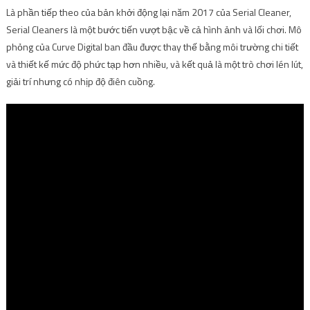
Là phần tiếp theo của bản khởi động lại năm 2017 của Serial Cleaner,
Serial Cleaners là một bước tiến vượt bậc về cả hình ảnh và lối chơi. Mô
phỏng của Curve Digital ban đầu được thay thế bằng môi trường chi tiết
và thiết kế mức độ phức tạp hơn nhiều, và kết quả là một trò chơi lén lút,
giải trí nhưng có nhịp độ điên cuồng.