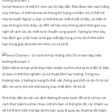
Serial Cleaners là một trò chơi cực kỳ hấp dẫn. Máu được làm sạch bằng
máy hút bụi, có thể hút máu từ không khí loãng và thậm chí có thể hút
máu từ tuyết. Ngoài ra, bạn có thể thả xác chết ở bất cứ đâu, và miễn là
bạn không bị nhìn thấy, các NPC sẽ hầu như không dành thời gian suy
nghĩ về cách các xác chết tự di chuyển xung quanh. Tương tự như vậy,
hãy đánh gục ai đó hoặc là kẻ gây mất tập trung và họ sẽ chỉ tìm kiếm
bạn trong giây lát trước khi nhún vai và bỏ đi.
Điểm bất lợi là bạn phải thực hiện nhiệm vụ theo thứ tự từ A đến B. Mặc
dù bạn có thể thử nghiệm các kỹ thuật đánh lạc hướng. Trong mọi
trường hợp, ý tưởng là mang thi thể, vật chứng quá khổ và các chi bị cụt
đến nơi xử lý, tích trữ một lượng máu nhất định, rồi bỏ đi.
Khó khăn đến từ việc xác định đường đi nước bước để xử lý và học các
cách thức tuần tra khác nhau; một khi bạn có thông tin đó, các nhiệm vụ
sẽ trở thành một chút lặp lại khi bạn quay đi quay lại, thường rất chậm.