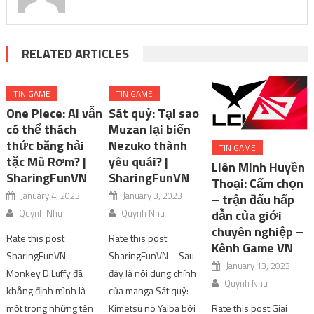
RELATED ARTICLES
TIN GAME
TIN GAME
One Piece: Ai vẫn
Sát quỷ: Tại sao
có thể thách
Muzan lại biến
thức băng hải
Nezuko thành
TIN GAME
tặc Mũ Rơm? |
yêu quái? |
Liên Minh Huyền
SharingFunVN
SharingFunVN
Thoại: Cấm chọn
January 4, 2023
January 3, 2023
– trận đấu hấp
Quynh Nhu
Quynh Nhu
dẫn của giới
chuyên nghiệp –
Rate this post
Rate this post
Kênh Game VN
SharingFunVN –
SharingFunVN – Sau
January 13, 2023
Monkey D.Luffy đã
đây là nội dung chính
Quynh Nhu
khẳng định mình là
của manga Sát quỷ:
một trong những tên
Kimetsu no Yaiba bởi
Rate this post Giai