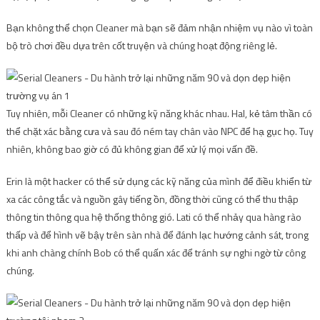
Bạn không thể chọn Cleaner mà bạn sẽ đảm nhận nhiệm vụ nào vì toàn
bộ trò chơi đều dựa trên cốt truyện và chúng hoạt động riêng lẻ.
Tuy nhiên, mỗi Cleaner có những kỹ năng khác nhau. Hal, kẻ tâm thần có
thể chặt xác bằng cưa và sau đó ném tay chân vào NPC để hạ gục họ. Tuy
nhiên, không bao giờ có đủ không gian để xử lý mọi vấn đề.
Erin là một hacker có thể sử dụng các kỹ năng của mình để điều khiển từ
xa các công tắc và nguồn gây tiếng ồn, đồng thời cũng có thể thu thập
thông tin thông qua hệ thống thông gió. Lati có thể nhảy qua hàng rào
thấp và để hình vẽ bậy trên sàn nhà để đánh lạc hướng cảnh sát, trong
khi anh chàng chính Bob có thể quấn xác để tránh sự nghi ngờ từ công
chúng.