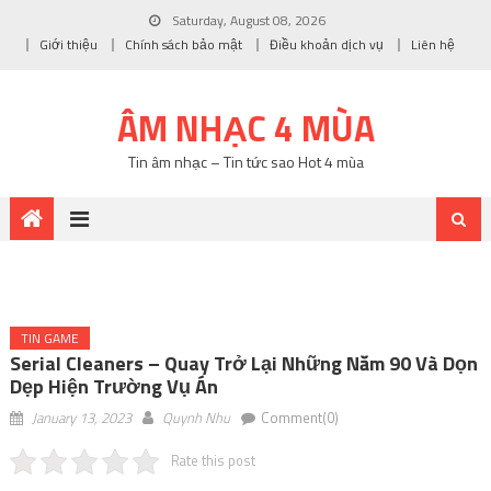
Saturday, August 08, 2026
Giới thiệu
Chính sách bảo mật
Điều khoản dịch vụ
Liên hệ
ÂM NHẠC 4 MÙA
Tin âm nhạc – Tin tức sao Hot 4 mùa
TIN GAME
Serial Cleaners – Quay Trở Lại Những Năm 90 Và Dọn
Dẹp Hiện Trường Vụ Án
January 13, 2023
Quynh Nhu
Comment(0)
Rate this post