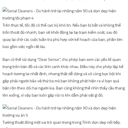
Trên thực tế, tốc độ có thể cực kỳ khó tin. Nếu bạn bị bắt và không thể
trốn thoát đủ nhanh, bạn sẽ khởi động lại tại trạm kiểm soát, sau đó
quay lại chờ các cuộc tuần tra phù hợp với kế hoạch của bạn, phần lớn
bao gồm việc ngồi rất lâu.
Bạn có thể sử dụng “Clear Sense”, cho phép bạn xem các yếu tố quan
trọng trên bản đồ và các lính canh khác nhau. Điều này cho phép lập kế
hoạch tương lai nhất định, nhưng thật dễ dàng và vô cùng bực bội khi
gặp phải người bảo vệ thứ ba mà bạn không phát hiện ra vì bạn quá
bận rộn theo dõi hai người kia. Bạn cũng không thể nhìn thấy cầu thang
lên xuống, vì vậy bạn luôn gặp rủi ro khi dẫm phải vật gì đó.
Tường thuật đóng một vai trò quan trọng trong Trình dọn dẹp nối tiếp.