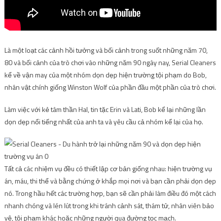
Là một loạt các cảnh hồi tưởng và bối cảnh trong suốt những năm 70,
80 và bối cảnh của trò chơi vào những năm 90 ngày nay, Serial Cleaners
kể về vận may của một nhóm dọn dẹp hiện trường tội phạm do Bob,
nhân vật chính giống Winston Wolf của phần đầu một phần của trò chơi.
Làm việc với kẻ tâm thần Hal, tin tặc Erin và Lati, Bob kể lại những lần
dọn dẹp nổi tiếng nhất của anh ta và yêu cầu cả nhóm kể lại của họ.
Tất cả các nhiệm vụ đều có thiết lập cơ bản giống nhau: hiện trường vụ
án, máu, thi thể và bằng chứng ở khắp mọi nơi và bạn cần phải dọn dẹp
nó. Trong hầu hết các trường hợp, bạn sẽ cần phải làm điều đó một cách
nhanh chóng và lén lút trong khi tránh cảnh sát, thám tử, nhân viên bảo
vệ, tội phạm khác hoặc những người qua đường tọc mạch.